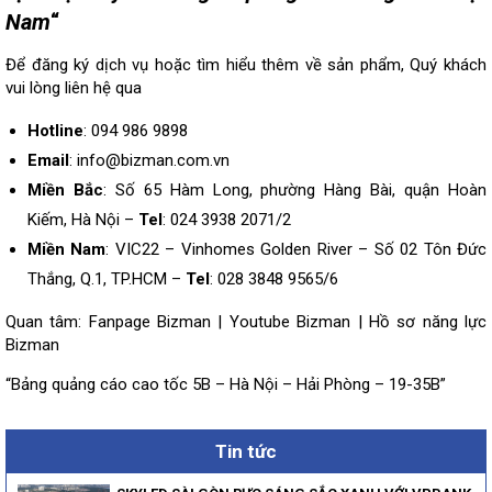
Nam
“
Để đăng ký dịch vụ hoặc tìm hiểu thêm về sản phẩm, Quý khách
vui lòng
liên hệ
qua
Hotline
: 094 986 9898
Email
: info@bizman.com.vn
Miền Bắc
: Số 65 Hàm Long, phường Hàng Bài, quận Hoàn
Kiếm, Hà Nội –
Tel
: 024 3938 2071/2
Miền Nam
: VIC22 – Vinhomes Golden River – Số 02 Tôn Đức
Thắng, Q.1, TP.HCM –
Tel
: 028 3848 9565/6
Quan tâm:
Fanpage Bizman
|
Youtube Bizman
|
Hồ sơ năng lực
Bizman
“Bảng quảng cáo cao tốc 5B – Hà Nội – Hải Phòng – 19-35B”
Tin tức