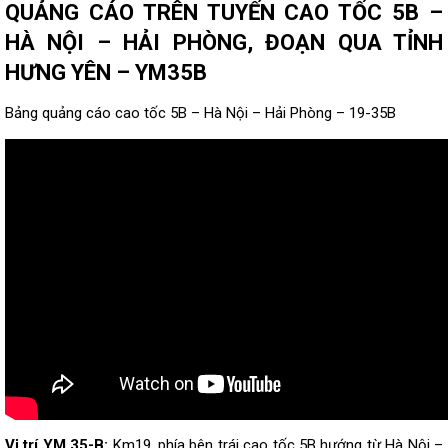
QUẢNG CÁO TRÊN TUYẾN CAO TỐC 5B –
HÀ NỘI – HẢI PHÒNG, ĐOẠN QUA TỈNH
HƯNG YÊN – YM35B
Bảng quảng cáo cao tốc 5B – Hà Nội – Hải Phòng – 19-35B
Vị trí YM 35-B:
Km19, phía bên trái cao tốc 5B hướng từ Hà Nội –