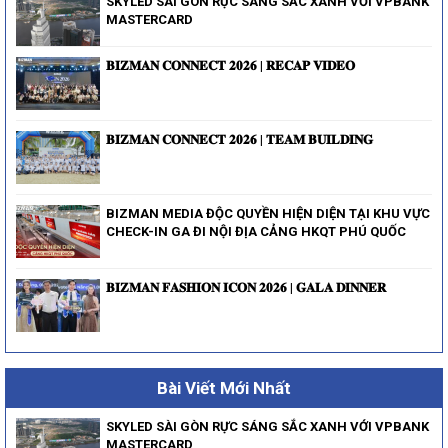
SKYLED SÀI GÒN RỰC SÁNG SẮC XANH VỚI VPBANK
MASTERCARD
𝐁𝐈𝐙𝐌𝐀𝐍 𝐂𝐎𝐍𝐍𝐄𝐂𝐓 𝟐𝟎𝟐𝟔 | 𝐑𝐄𝐂𝐀𝐏 𝐕𝐈𝐃𝐄𝐎
𝐁𝐈𝐙𝐌𝐀𝐍 𝐂𝐎𝐍𝐍𝐄𝐂𝐓 𝟐𝟎𝟐𝟔 | 𝐓𝐄𝐀𝐌 𝐁𝐔𝐈𝐋𝐃𝐈𝐍𝐆
BIZMAN MEDIA ĐỘC QUYỀN HIỆN DIỆN TẠI KHU VỰC
CHECK-IN GA ĐI NỘI ĐỊA CẢNG HKQT PHÚ QUỐC
𝐁𝐈𝐙𝐌𝐀𝐍 𝐅𝐀𝐒𝐇𝐈𝐎𝐍 𝐈𝐂𝐎𝐍 𝟐𝟎𝟐𝟔 | 𝐆𝐀𝐋𝐀 𝐃𝐈𝐍𝐍𝐄𝐑
Bài Viết Mới Nhất
SKYLED SÀI GÒN RỰC SÁNG SẮC XANH VỚI VPBANK
MASTERCARD