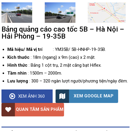
Bảng quảng cáo cao tốc 5B – Hà Nội –
Hải Phòng – 19-35B
Mã hiệu/ Mã vị trí
: YM35B/ 5B-HNHP-19-35B.
Kích thước
: 18m (ngang) x 9m (cao) x 2 mặt.
Hình thức
: Bảng 1 cột trụ, 2 mặt căng bạt Hiflex.
Tầm nhìn
: 1500m – 2000m.
Lưu lượng
: 300 – 320 ngàn lượt người/phương tiện/ngày đêm.
XEM GOOGLE MAP
XEM ẢNH 360
QUAN TÂM SẢN PHẨM