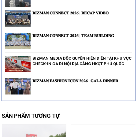
𝐁𝐈𝐙𝐌𝐀𝐍 𝐂𝐎𝐍𝐍𝐄𝐂𝐓 𝟐𝟎𝟐𝟔 | 𝐑𝐄𝐂𝐀𝐏 𝐕𝐈𝐃𝐄𝐎
𝐁𝐈𝐙𝐌𝐀𝐍 𝐂𝐎𝐍𝐍𝐄𝐂𝐓 𝟐𝟎𝟐𝟔 | 𝐓𝐄𝐀𝐌 𝐁𝐔𝐈𝐋𝐃𝐈𝐍𝐆
BIZMAN MEDIA ĐỘC QUYỀN HIỆN DIỆN TẠI KHU VỰC
CHECK-IN GA ĐI NỘI ĐỊA CẢNG HKQT PHÚ QUỐC
𝐁𝐈𝐙𝐌𝐀𝐍 𝐅𝐀𝐒𝐇𝐈𝐎𝐍 𝐈𝐂𝐎𝐍 𝟐𝟎𝟐𝟔 | 𝐆𝐀𝐋𝐀 𝐃𝐈𝐍𝐍𝐄𝐑
SẢN PHẨM TƯƠNG TỰ