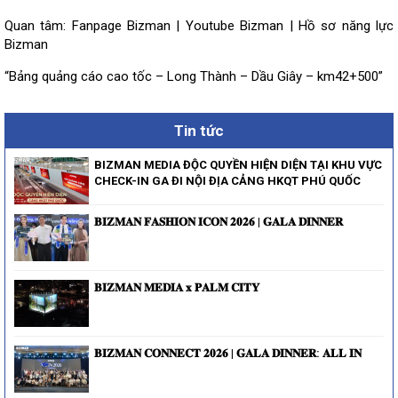
Quan tâm:
Fanpage Bizman
|
Youtube Bizman
|
Hồ sơ năng lực
Bizman
“Bảng quảng cáo cao tốc – Long Thành – Dầu Giây – km42+500”
Tin tức
BIZMAN MEDIA ĐỘC QUYỀN HIỆN DIỆN TẠI KHU VỰC
CHECK-IN GA ĐI NỘI ĐỊA CẢNG HKQT PHÚ QUỐC
𝐁𝐈𝐙𝐌𝐀𝐍 𝐅𝐀𝐒𝐇𝐈𝐎𝐍 𝐈𝐂𝐎𝐍 𝟐𝟎𝟐𝟔 | 𝐆𝐀𝐋𝐀 𝐃𝐈𝐍𝐍𝐄𝐑
𝐁𝐈𝐙𝐌𝐀𝐍 𝐌𝐄𝐃𝐈𝐀 𝐱 𝐏𝐀𝐋𝐌 𝐂𝐈𝐓𝐘
𝐁𝐈𝐙𝐌𝐀𝐍 𝐂𝐎𝐍𝐍𝐄𝐂𝐓 𝟐𝟎𝟐𝟔 | 𝐆𝐀𝐋𝐀 𝐃𝐈𝐍𝐍𝐄𝐑: 𝐀𝐋𝐋 𝐈𝐍