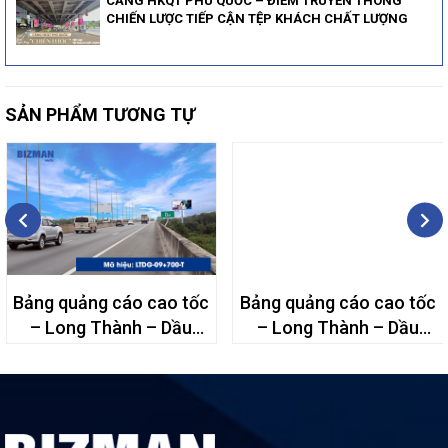
CẢNG HKQT PHÚ QUỐC – ĐIỂM TRUYỀN THÔNG
CHIẾN LƯỢC TIẾP CẬN TỆP KHÁCH CHẤT LƯỢNG
SẢN PHẨM TƯƠNG TỰ
Bảng quảng cáo cao tốc
Bảng quảng cáo cao tốc
– Long Thành – Dầu
– Long Thành – Dầu
Giây – 09+700T
Giây – 21+300