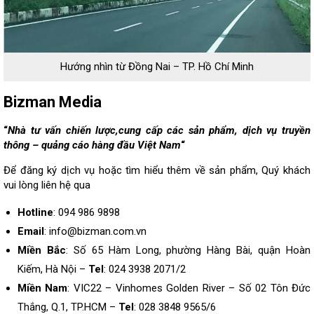
Hướng nhìn từ Đồng Nai – TP. Hồ Chí Minh
Bizman Media
“
Nhà tư vấn chiến lược,cung cấp các sản phẩm, dịch vụ truyền
thông – quảng cáo hàng đầu Việt Nam
“
Để đăng ký dịch vụ hoặc tìm hiểu thêm về sản phẩm, Quý khách
vui lòng
liên hệ
qua
Hotline
: 094 986 9898
Email
: info@bizman.com.vn
Miền Bắc
: Số 65 Hàm Long, phường Hàng Bài, quận Hoàn
Kiếm, Hà Nội –
Tel
: 024 3938 2071/2
Miền Nam
: VIC22 – Vinhomes Golden River – Số 02 Tôn Đức
Thắng, Q.1, TP.HCM –
Tel
: 028 3848 9565/6