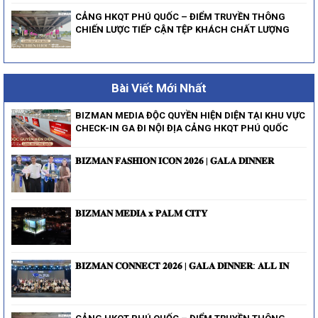
CẢNG HKQT PHÚ QUỐC – ĐIỂM TRUYỀN THÔNG
CHIẾN LƯỢC TIẾP CẬN TỆP KHÁCH CHẤT LƯỢNG
Bài Viết Mới Nhất
BIZMAN MEDIA ĐỘC QUYỀN HIỆN DIỆN TẠI KHU VỰC
CHECK-IN GA ĐI NỘI ĐỊA CẢNG HKQT PHÚ QUỐC
𝐁𝐈𝐙𝐌𝐀𝐍 𝐅𝐀𝐒𝐇𝐈𝐎𝐍 𝐈𝐂𝐎𝐍 𝟐𝟎𝟐𝟔 | 𝐆𝐀𝐋𝐀 𝐃𝐈𝐍𝐍𝐄𝐑
𝐁𝐈𝐙𝐌𝐀𝐍 𝐌𝐄𝐃𝐈𝐀 𝐱 𝐏𝐀𝐋𝐌 𝐂𝐈𝐓𝐘
𝐁𝐈𝐙𝐌𝐀𝐍 𝐂𝐎𝐍𝐍𝐄𝐂𝐓 𝟐𝟎𝟐𝟔 | 𝐆𝐀𝐋𝐀 𝐃𝐈𝐍𝐍𝐄𝐑: 𝐀𝐋𝐋 𝐈𝐍