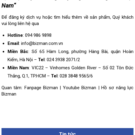
Nam
“
Để đăng ký dịch vụ hoặc tìm hiểu thêm về sản phẩm, Quý khách
vui lòng
liên hệ
qua
Hotline
: 094 986 9898
Email
: info@bizman.com.vn
Miền Bắc
: Số 65 Hàm Long, phường Hàng Bài, quận Hoàn
Kiếm, Hà Nội –
Tel
: 024 3938 2071/2
Miền Nam
: VIC22 – Vinhomes Golden River – Số 02 Tôn Đức
Thắng, Q.1, TP.HCM –
Tel
: 028 3848 9565/6
Quan tâm:
Fanpage Bizman
|
Youtube Bizman
|
Hồ sơ năng lực
Bizman
Tin tức