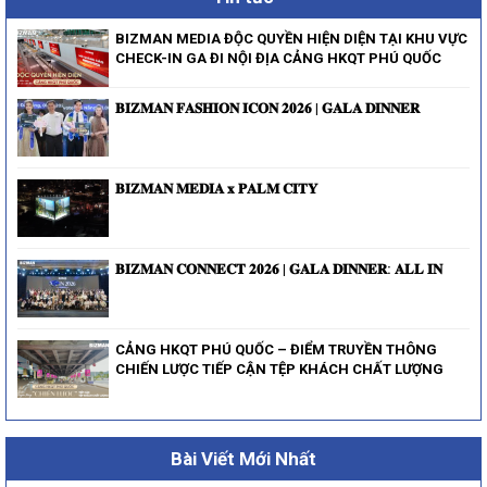
BIZMAN MEDIA ĐỘC QUYỀN HIỆN DIỆN TẠI KHU VỰC
CHECK-IN GA ĐI NỘI ĐỊA CẢNG HKQT PHÚ QUỐC
𝐁𝐈𝐙𝐌𝐀𝐍 𝐅𝐀𝐒𝐇𝐈𝐎𝐍 𝐈𝐂𝐎𝐍 𝟐𝟎𝟐𝟔 | 𝐆𝐀𝐋𝐀 𝐃𝐈𝐍𝐍𝐄𝐑
𝐁𝐈𝐙𝐌𝐀𝐍 𝐌𝐄𝐃𝐈𝐀 𝐱 𝐏𝐀𝐋𝐌 𝐂𝐈𝐓𝐘
𝐁𝐈𝐙𝐌𝐀𝐍 𝐂𝐎𝐍𝐍𝐄𝐂𝐓 𝟐𝟎𝟐𝟔 | 𝐆𝐀𝐋𝐀 𝐃𝐈𝐍𝐍𝐄𝐑: 𝐀𝐋𝐋 𝐈𝐍
CẢNG HKQT PHÚ QUỐC – ĐIỂM TRUYỀN THÔNG
CHIẾN LƯỢC TIẾP CẬN TỆP KHÁCH CHẤT LƯỢNG
Bài Viết Mới Nhất