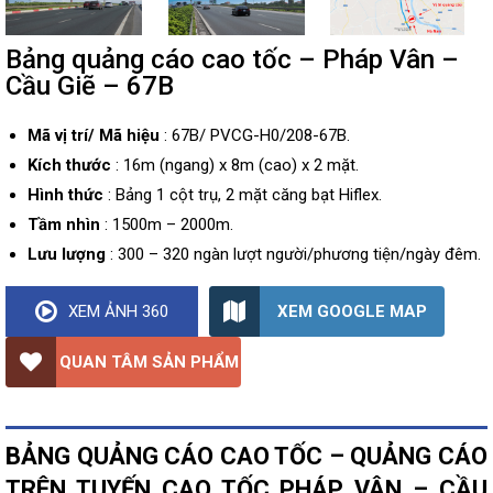
Bảng quảng cáo cao tốc – Pháp Vân –
Cầu Giẽ – 67B
Mã vị trí/ Mã hiệu
: 67B/ PVCG-H0/208-67B.
Kích thước
: 16m (ngang) x 8m (cao) x 2 mặt.
Hình thức
: Bảng 1 cột trụ, 2 mặt căng bạt Hiflex.
Tầm nhìn
: 1500m – 2000m.
Lưu lượng
: 300 – 320 ngàn lượt người/phương tiện/ngày đêm.
XEM GOOGLE MAP
XEM ẢNH 360
QUAN TÂM SẢN PHẨM
BẢNG QUẢNG CÁO CAO TỐC – QUẢNG CÁO
TRÊN TUYẾN CAO TỐC PHÁP VÂN – CẦU