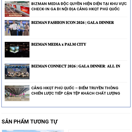
BIZMAN MEDIA ĐỘC QUYỀN HIỆN DIỆN TẠI KHU VỰC
CHECK-IN GA ĐI NỘI ĐỊA CẢNG HKQT PHÚ QUỐC
𝐁𝐈𝐙𝐌𝐀𝐍 𝐅𝐀𝐒𝐇𝐈𝐎𝐍 𝐈𝐂𝐎𝐍 𝟐𝟎𝟐𝟔 | 𝐆𝐀𝐋𝐀 𝐃𝐈𝐍𝐍𝐄𝐑
𝐁𝐈𝐙𝐌𝐀𝐍 𝐌𝐄𝐃𝐈𝐀 𝐱 𝐏𝐀𝐋𝐌 𝐂𝐈𝐓𝐘
𝐁𝐈𝐙𝐌𝐀𝐍 𝐂𝐎𝐍𝐍𝐄𝐂𝐓 𝟐𝟎𝟐𝟔 | 𝐆𝐀𝐋𝐀 𝐃𝐈𝐍𝐍𝐄𝐑: 𝐀𝐋𝐋 𝐈𝐍
CẢNG HKQT PHÚ QUỐC – ĐIỂM TRUYỀN THÔNG
CHIẾN LƯỢC TIẾP CẬN TỆP KHÁCH CHẤT LƯỢNG
SẢN PHẨM TƯƠNG TỰ