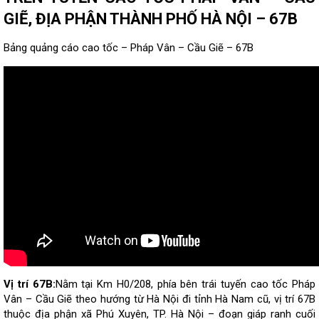
GIẼ, ĐỊA PHẬN THÀNH PHỐ HÀ NỘI – 67B
Bảng quảng cáo cao tốc – Pháp Vân – Cầu Giẽ – 67B
Vị trí 67B:
Nằm tại Km H0/208, phía bên trái tuyến cao tốc Pháp
Vân – Cầu Giẽ theo hướng từ Hà Nội đi tỉnh Hà Nam cũ, vị trí 67B
thuộc địa phận xã Phú Xuyên, TP. Hà Nội – đoạn giáp ranh cuối