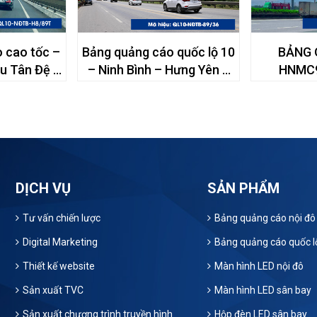
 cao tốc –
Bảng quảng cáo quốc lộ 10
BẢNG 
ầu Tân Đệ –
– Ninh Bình – Hưng Yên –
HNMC9
 Hưng Yên
89/36
NGUYỄN 
MẬT, P.VI
DỊCH VỤ
SẢN PHẨM
Tư vấn chiến lược
Bảng quảng cáo nội đô
Digital Marketing
Bảng quảng cáo quốc l
Thiết kế website
Màn hình LED nội đô
Sản xuất TVC
Màn hình LED sân bay
Sản xuất chương trình truyền hình
Hộp đèn LED sân bay