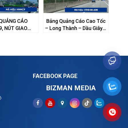
QUẢNG CÁO
Bảng Quảng Cáo Cao Tốc
Bảng 
, NÚT GIAO
– Long Thành – Dầu Giây –
– 
VĂN LINH – LỆ
KM08+600
ỆT HƯNG, TP. HÀ
NỘI
FACEBOOK PAGE
BIZMAN MEDIA
ộ