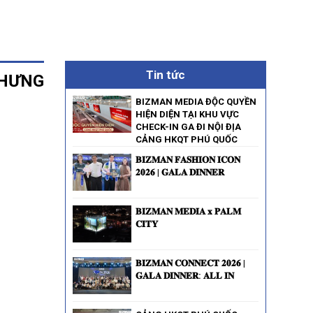
Tin tức
 HƯNG
BIZMAN MEDIA ĐỘC QUYỀN
HIỆN DIỆN TẠI KHU VỰC
CHECK-IN GA ĐI NỘI ĐỊA
CẢNG HKQT PHÚ QUỐC
𝐁𝐈𝐙𝐌𝐀𝐍 𝐅𝐀𝐒𝐇𝐈𝐎𝐍 𝐈𝐂𝐎𝐍
𝟐𝟎𝟐𝟔 | 𝐆𝐀𝐋𝐀 𝐃𝐈𝐍𝐍𝐄𝐑
𝐁𝐈𝐙𝐌𝐀𝐍 𝐌𝐄𝐃𝐈𝐀 𝐱 𝐏𝐀𝐋𝐌
𝐂𝐈𝐓𝐘
𝐁𝐈𝐙𝐌𝐀𝐍 𝐂𝐎𝐍𝐍𝐄𝐂𝐓 𝟐𝟎𝟐𝟔 |
𝐆𝐀𝐋𝐀 𝐃𝐈𝐍𝐍𝐄𝐑: 𝐀𝐋𝐋 𝐈𝐍