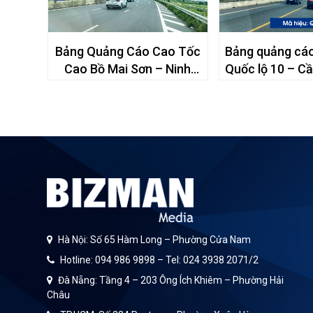
ÁO
Bảng Quảng Cáo Cao Tốc
Bảng quảng cáo
H ĐAI
Cao Bồ Mai Sơn – Ninh
Quốc lộ 10 – C
ỐC 5B,
Bình – 272+190
Địa phận tỉnh
À NỘI
Hà Nội: Số 65 Hàm Long – Phường Cửa Nam
Hotline: 094 986 9898 – Tel: 024 3938 2071/2
Đà Nẵng: Tầng 4 – 203 Ông Ích Khiêm – Phường Hải
Châu