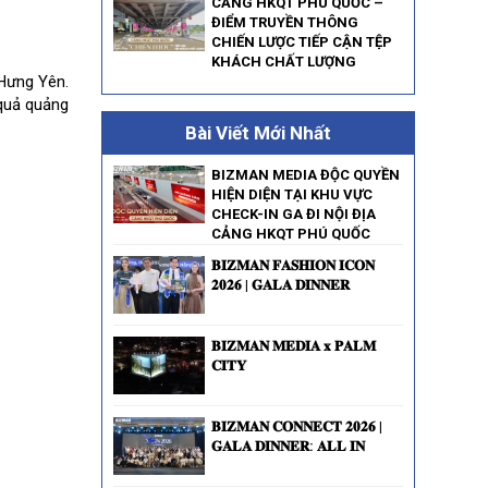
CẢNG HKQT PHÚ QUỐC –
ĐIỂM TRUYỀN THÔNG
CHIẾN LƯỢC TIẾP CẬN TỆP
KHÁCH CHẤT LƯỢNG
 Hưng Yên.
 quả quảng
Bài Viết Mới Nhất
BIZMAN MEDIA ĐỘC QUYỀN
HIỆN DIỆN TẠI KHU VỰC
CHECK-IN GA ĐI NỘI ĐỊA
CẢNG HKQT PHÚ QUỐC
𝐁𝐈𝐙𝐌𝐀𝐍 𝐅𝐀𝐒𝐇𝐈𝐎𝐍 𝐈𝐂𝐎𝐍
𝟐𝟎𝟐𝟔 | 𝐆𝐀𝐋𝐀 𝐃𝐈𝐍𝐍𝐄𝐑
𝐁𝐈𝐙𝐌𝐀𝐍 𝐌𝐄𝐃𝐈𝐀 𝐱 𝐏𝐀𝐋𝐌
𝐂𝐈𝐓𝐘
𝐁𝐈𝐙𝐌𝐀𝐍 𝐂𝐎𝐍𝐍𝐄𝐂𝐓 𝟐𝟎𝟐𝟔 |
𝐆𝐀𝐋𝐀 𝐃𝐈𝐍𝐍𝐄𝐑: 𝐀𝐋𝐋 𝐈𝐍