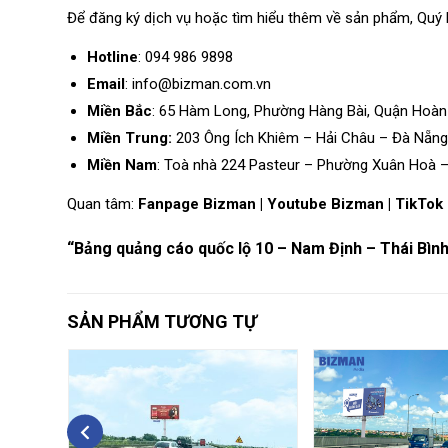
Để đăng ký dịch vụ hoặc tìm hiểu thêm về sản phẩm, Quý 
Hotline
: 094 986 9898
Email
: info@bizman.com.vn
Miền Bắc
: 65 Hàm Long, Phường Hàng Bài, Quận Hoàn
Miền Trung:
203 Ông Ích Khiêm – Hải Châu – Đà Nẵn
Miền Nam
: Toà nhà 224 Pasteur – Phường Xuân Hoà
Quan tâm:
Fanpage Bizman
|
Youtube Bizman
|
TikTok
“Bảng quảng cáo quốc lộ 10 – Nam Định – Thái Bìn
SẢN PHẨM TƯƠNG TỰ