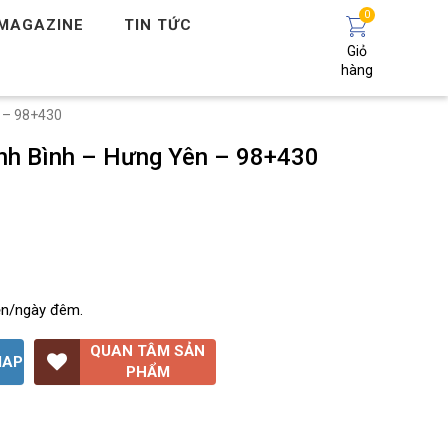
0
MAGAZINE
TIN TỨC
Giỏ
hàng
n – 98+430
inh Bình – Hưng Yên – 98+430
ện/ngày đêm.
QUAN TÂM SẢN
MAP
PHẨM