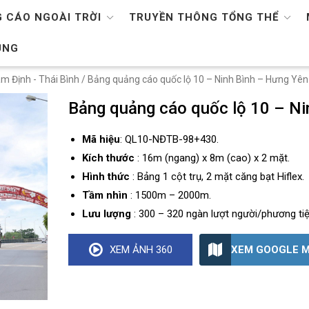
 CÁO NGOÀI TRỜI
TRUYỀN THÔNG TỔNG THỂ
ỤNG
m Định - Thái Bình
/ Bảng quảng cáo quốc lộ 10 – Ninh Bình – Hưng Yê
Bảng quảng cáo quốc lộ 10 – N
Mã hiệu
: QL10-NĐTB-98+430.
Kích thước
: 16m (ngang) x 8m (cao) x 2 mặt.
Hình thức
: Bảng 1 cột trụ, 2 mặt căng bạt Hiflex.
Tầm nhìn
: 1500m – 2000m.
Lưu lượng
: 300 – 320 ngàn lượt người/phương ti
XEM GOOGLE 
XEM ẢNH 360