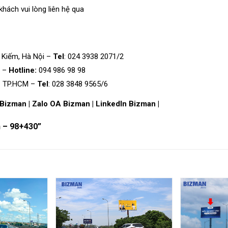
khách vui lòng
liên hệ
qua
 Kiếm, Hà Nội –
Tel
: 024 3938 2071/2
g –
Hotline:
094 986 98 98
 – TP.HCM –
Tel
: 028 3848 9565/6
 Bizman
|
Zalo OA Bizman
|
LinkedIn Bizman
|
h – 98+430”