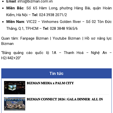
Email
: info@bizman.com.vn
Miền Bắc
: Số 65 Hàm Long, phường Hàng Bài, quận Hoàn
Kiếm, Hà Nội –
Tel
: 024 3938 2071/2
Miền Nam
: VIC22 – Vinhomes Golden River – Số 02 Tôn Đức
Thắng, Q.1, TP.HCM –
Tel
: 028 3848 9565/6
Quan tâm:
Fanpage Bizman
|
Youtube Bizman
|
Hồ sơ năng lực
Bizman
“Bảng quảng cáo quốc lộ 1A – Thanh Hoá – Nghệ An –
H2/442+20”
Tin tức
𝐁𝐈𝐙𝐌𝐀𝐍 𝐌𝐄𝐃𝐈𝐀 𝐱 𝐏𝐀𝐋𝐌 𝐂𝐈𝐓𝐘
𝐁𝐈𝐙𝐌𝐀𝐍 𝐂𝐎𝐍𝐍𝐄𝐂𝐓 𝟐𝟎𝟐𝟔 | 𝐆𝐀𝐋𝐀 𝐃𝐈𝐍𝐍𝐄𝐑: 𝐀𝐋𝐋 𝐈𝐍