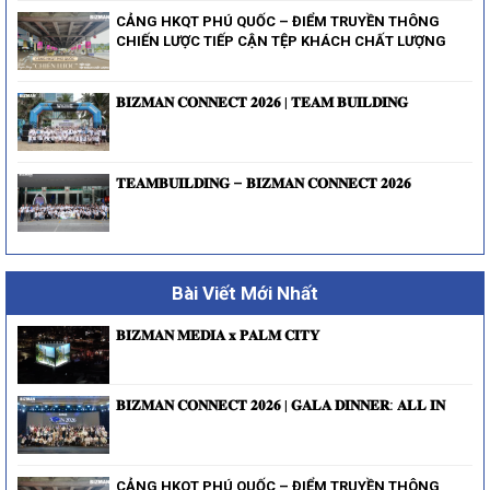
CẢNG HKQT PHÚ QUỐC – ĐIỂM TRUYỀN THÔNG
CHIẾN LƯỢC TIẾP CẬN TỆP KHÁCH CHẤT LƯỢNG
𝐁𝐈𝐙𝐌𝐀𝐍 𝐂𝐎𝐍𝐍𝐄𝐂𝐓 𝟐𝟎𝟐𝟔 | 𝐓𝐄𝐀𝐌 𝐁𝐔𝐈𝐋𝐃𝐈𝐍𝐆
𝐓𝐄𝐀𝐌𝐁𝐔𝐈𝐋𝐃𝐈𝐍𝐆 – 𝐁𝐈𝐙𝐌𝐀𝐍 𝐂𝐎𝐍𝐍𝐄𝐂𝐓 𝟐𝟎𝟐𝟔
Bài Viết Mới Nhất
𝐁𝐈𝐙𝐌𝐀𝐍 𝐌𝐄𝐃𝐈𝐀 𝐱 𝐏𝐀𝐋𝐌 𝐂𝐈𝐓𝐘
𝐁𝐈𝐙𝐌𝐀𝐍 𝐂𝐎𝐍𝐍𝐄𝐂𝐓 𝟐𝟎𝟐𝟔 | 𝐆𝐀𝐋𝐀 𝐃𝐈𝐍𝐍𝐄𝐑: 𝐀𝐋𝐋 𝐈𝐍
CẢNG HKQT PHÚ QUỐC – ĐIỂM TRUYỀN THÔNG