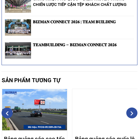
CHIẾN LƯỢC TIẾP CẬN TỆP KHÁCH CHẤT LƯỢNG
𝐁𝐈𝐙𝐌𝐀𝐍 𝐂𝐎𝐍𝐍𝐄𝐂𝐓 𝟐𝟎𝟐𝟔 | 𝐓𝐄𝐀𝐌 𝐁𝐔𝐈𝐋𝐃𝐈𝐍𝐆
𝐓𝐄𝐀𝐌𝐁𝐔𝐈𝐋𝐃𝐈𝐍𝐆 – 𝐁𝐈𝐙𝐌𝐀𝐍 𝐂𝐎𝐍𝐍𝐄𝐂𝐓 𝟐𝟎𝟐𝟔
SẢN PHẨM TƯƠNG TỰ
Bảng quảng cáo cao tốc
Bảng quảng cáo quốc lộ