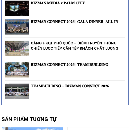
𝐁𝐈𝐙𝐌𝐀𝐍 𝐌𝐄𝐃𝐈𝐀 𝐱 𝐏𝐀𝐋𝐌 𝐂𝐈𝐓𝐘
𝐁𝐈𝐙𝐌𝐀𝐍 𝐂𝐎𝐍𝐍𝐄𝐂𝐓 𝟐𝟎𝟐𝟔 | 𝐆𝐀𝐋𝐀 𝐃𝐈𝐍𝐍𝐄𝐑: 𝐀𝐋𝐋 𝐈𝐍
CẢNG HKQT PHÚ QUỐC – ĐIỂM TRUYỀN THÔNG
CHIẾN LƯỢC TIẾP CẬN TỆP KHÁCH CHẤT LƯỢNG
𝐁𝐈𝐙𝐌𝐀𝐍 𝐂𝐎𝐍𝐍𝐄𝐂𝐓 𝟐𝟎𝟐𝟔 | 𝐓𝐄𝐀𝐌 𝐁𝐔𝐈𝐋𝐃𝐈𝐍𝐆
𝐓𝐄𝐀𝐌𝐁𝐔𝐈𝐋𝐃𝐈𝐍𝐆 – 𝐁𝐈𝐙𝐌𝐀𝐍 𝐂𝐎𝐍𝐍𝐄𝐂𝐓 𝟐𝟎𝟐𝟔
SẢN PHẨM TƯƠNG TỰ