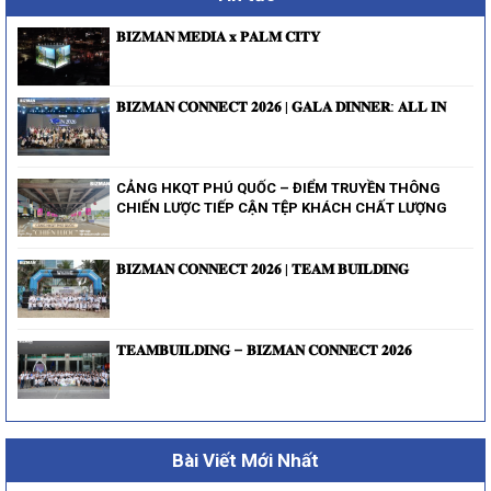
𝐁𝐈𝐙𝐌𝐀𝐍 𝐌𝐄𝐃𝐈𝐀 𝐱 𝐏𝐀𝐋𝐌 𝐂𝐈𝐓𝐘
𝐁𝐈𝐙𝐌𝐀𝐍 𝐂𝐎𝐍𝐍𝐄𝐂𝐓 𝟐𝟎𝟐𝟔 | 𝐆𝐀𝐋𝐀 𝐃𝐈𝐍𝐍𝐄𝐑: 𝐀𝐋𝐋 𝐈𝐍
CẢNG HKQT PHÚ QUỐC – ĐIỂM TRUYỀN THÔNG
CHIẾN LƯỢC TIẾP CẬN TỆP KHÁCH CHẤT LƯỢNG
𝐁𝐈𝐙𝐌𝐀𝐍 𝐂𝐎𝐍𝐍𝐄𝐂𝐓 𝟐𝟎𝟐𝟔 | 𝐓𝐄𝐀𝐌 𝐁𝐔𝐈𝐋𝐃𝐈𝐍𝐆
𝐓𝐄𝐀𝐌𝐁𝐔𝐈𝐋𝐃𝐈𝐍𝐆 – 𝐁𝐈𝐙𝐌𝐀𝐍 𝐂𝐎𝐍𝐍𝐄𝐂𝐓 𝟐𝟎𝟐𝟔
Bài Viết Mới Nhất