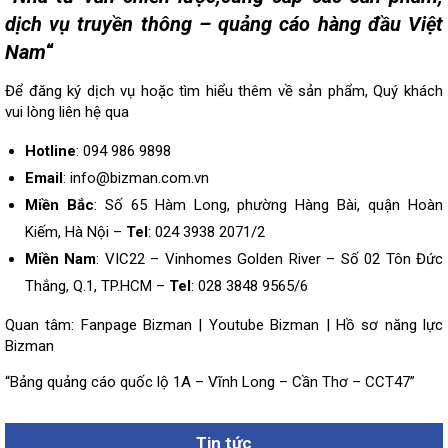
dịch vụ truyền thông – quảng cáo hàng đầu Việt
Nam
“
Để đăng ký dịch vụ hoặc tìm hiểu thêm về sản phẩm, Quý khách
vui lòng
liên hệ
qua
Hotline
: 094 986 9898
Email
: info@bizman.com.vn
Miền Bắc
: Số 65 Hàm Long, phường Hàng Bài, quận Hoàn
Kiếm, Hà Nội –
Tel
: 024 3938 2071/2
Miền Nam
: VIC22 – Vinhomes Golden River – Số 02 Tôn Đức
Thắng, Q.1, TP.HCM –
Tel
: 028 3848 9565/6
Quan tâm:
Fanpage Bizman
|
Youtube Bizman
|
Hồ sơ năng lực
Bizman
“Bảng quảng cáo quốc lộ 1A – Vĩnh Long – Cần Thơ – CCT47”
Tin tức