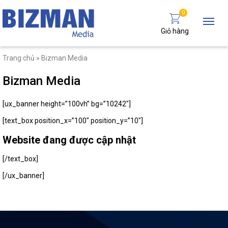
0
Giỏ hàng
Trang chủ
»
Bizman Media
Bizman Media
[ux_banner height=”100vh” bg=”10242″]
[text_box position_x=”100″ position_y=”10″]
Website đang được cập nhật
[/text_box]
[/ux_banner]