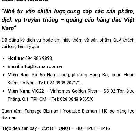
“
Nhà tư vấn chiến lược,cung cấp các sản phẩm,
dịch vụ truyền thông – quảng cáo hàng đầu Việt
Nam
“
Để đăng ký dịch vụ hoặc tìm hiểu thêm về sản phẩm, Quý khách
vui lòng
liên hệ
qua
Hotline
: 094 986 9898
Email
: info@bizman.com.vn
Miền Bắc
: Số 65 Hàm Long, phường Hàng Bài, quận Hoàn
Kiếm, Hà Nội –
Tel
: 024 3938 2071/2
Miền Nam
: VIC22 – Vinhomes Golden River – Số 02 Tôn Đức
Thắng, Q.1, TP.HCM –
Tel
: 028 3848 9565/6
Quan tâm:
Fanpage Bizman
|
Youtube Bizman
|
Hồ sơ năng lực
Bizman
“Hộp đèn sân bay – Cát Bi – QNQT – HĐ – IP01 – IP16”