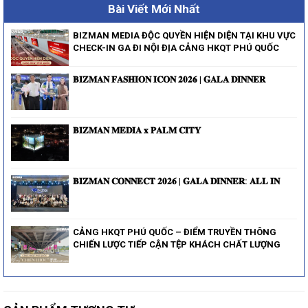
Bài Viết Mới Nhất
BIZMAN MEDIA ĐỘC QUYỀN HIỆN DIỆN TẠI KHU VỰC
CHECK-IN GA ĐI NỘI ĐỊA CẢNG HKQT PHÚ QUỐC
𝐁𝐈𝐙𝐌𝐀𝐍 𝐅𝐀𝐒𝐇𝐈𝐎𝐍 𝐈𝐂𝐎𝐍 𝟐𝟎𝟐𝟔 | 𝐆𝐀𝐋𝐀 𝐃𝐈𝐍𝐍𝐄𝐑
𝐁𝐈𝐙𝐌𝐀𝐍 𝐌𝐄𝐃𝐈𝐀 𝐱 𝐏𝐀𝐋𝐌 𝐂𝐈𝐓𝐘
𝐁𝐈𝐙𝐌𝐀𝐍 𝐂𝐎𝐍𝐍𝐄𝐂𝐓 𝟐𝟎𝟐𝟔 | 𝐆𝐀𝐋𝐀 𝐃𝐈𝐍𝐍𝐄𝐑: 𝐀𝐋𝐋 𝐈𝐍
CẢNG HKQT PHÚ QUỐC – ĐIỂM TRUYỀN THÔNG
CHIẾN LƯỢC TIẾP CẬN TỆP KHÁCH CHẤT LƯỢNG