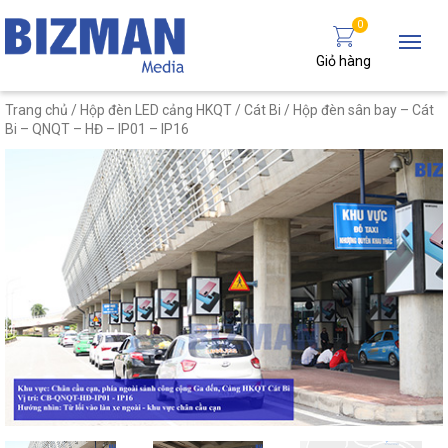
0
Giỏ hàng
Trang chủ
/
Hộp đèn LED cảng HKQT
/
Cát Bi
/ Hộp đèn sân bay – Cát
Bi – QNQT – HĐ – IP01 – IP16