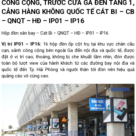
CÔNG CỘNG, TRƯỚC CỬA GA ĐẾN TẦNG 1,
CẢNG HÀNG KHÔNG QUỐC TẾ CÁT BI – CB
– QNQT – HĐ – IP01 – IP16
Hộp đèn sân bay – Cát Bi – QNQT – HĐ – IP01 – IP16
Vị trí IP01 – IP16:
16 hộp đèn ốp cột trụ tại khu vực chân cầu
cạn, sảnh công cộng bên ngoài Ga đến nội địa và quốc tế, được
đặt ở vị trí cao, thoáng, không bị che khuất tầm nhìn, đón được
toàn bộ lượt view của hành khách từ các đường bay nội địa và
quốc tế đến Tp. Hải Phòng và người thân tới đón nên hiệu quả
quảng cáo vô cùng cao.