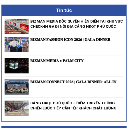
Tin tức
BIZMAN MEDIA ĐỘC QUYỀN HIỆN DIỆN TẠI KHU VỰC
CHECK-IN GA ĐI NỘI ĐỊA CẢNG HKQT PHÚ QUỐC
𝐁𝐈𝐙𝐌𝐀𝐍 𝐅𝐀𝐒𝐇𝐈𝐎𝐍 𝐈𝐂𝐎𝐍 𝟐𝟎𝟐𝟔 | 𝐆𝐀𝐋𝐀 𝐃𝐈𝐍𝐍𝐄𝐑
𝐁𝐈𝐙𝐌𝐀𝐍 𝐌𝐄𝐃𝐈𝐀 𝐱 𝐏𝐀𝐋𝐌 𝐂𝐈𝐓𝐘
𝐁𝐈𝐙𝐌𝐀𝐍 𝐂𝐎𝐍𝐍𝐄𝐂𝐓 𝟐𝟎𝟐𝟔 | 𝐆𝐀𝐋𝐀 𝐃𝐈𝐍𝐍𝐄𝐑: 𝐀𝐋𝐋 𝐈𝐍
CẢNG HKQT PHÚ QUỐC – ĐIỂM TRUYỀN THÔNG
CHIẾN LƯỢC TIẾP CẬN TỆP KHÁCH CHẤT LƯỢNG