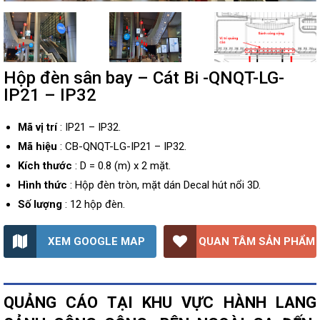
Hộp đèn sân bay – Cát Bi -QNQT-LG-
IP21 – IP32
Mã vị trí
: IP21 – IP32.
Mã hiệu
: CB-QNQT-LG-IP21 – IP32.
Kích thước
: D = 0.8 (m) x 2 mặt.
Hình thức
: Hộp đèn tròn, mặt dán Decal hút nổi 3D.
Số lượng
: 12 hộp đèn.
XEM GOOGLE MAP
QUAN TÂM SẢN PHẨM
QUẢNG CÁO TẠI KHU VỰC HÀNH LANG