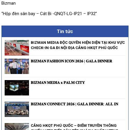
Bizman
“Hộp đèn sân bay – Cát Bi -QNQT-LG-IP21 – IP32”
Tin tức
BIZMAN MEDIA ĐỘC QUYỀN HIỆN DIỆN TẠI KHU VỰC
CHECK-IN GA ĐI NỘI ĐỊA CẢNG HKQT PHÚ QUỐC
𝐁𝐈𝐙𝐌𝐀𝐍 𝐅𝐀𝐒𝐇𝐈𝐎𝐍 𝐈𝐂𝐎𝐍 𝟐𝟎𝟐𝟔 | 𝐆𝐀𝐋𝐀 𝐃𝐈𝐍𝐍𝐄𝐑
𝐁𝐈𝐙𝐌𝐀𝐍 𝐌𝐄𝐃𝐈𝐀 𝐱 𝐏𝐀𝐋𝐌 𝐂𝐈𝐓𝐘
𝐁𝐈𝐙𝐌𝐀𝐍 𝐂𝐎𝐍𝐍𝐄𝐂𝐓 𝟐𝟎𝟐𝟔 | 𝐆𝐀𝐋𝐀 𝐃𝐈𝐍𝐍𝐄𝐑: 𝐀𝐋𝐋 𝐈𝐍
CẢNG HKQT PHÚ QUỐC – ĐIỂM TRUYỀN THÔNG