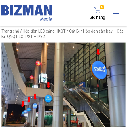
0
Giỏ hàng
Trang chủ
/
Hộp đèn LED cảng HKQT
/
Cát Bi
/ Hộp đèn sân bay – Cát
Bi -QNQT-LG-IP21 – IP32