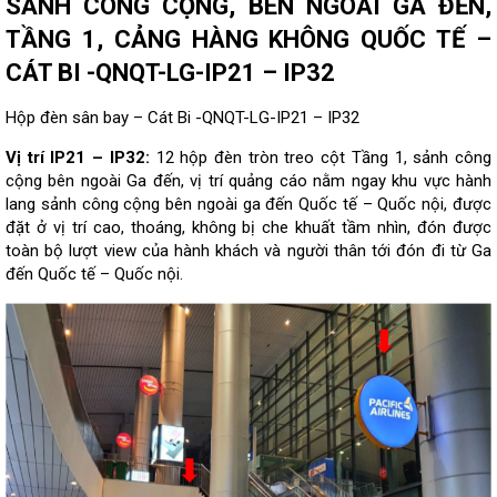
SẢNH CÔNG CỘNG, BÊN NGOÀI GA ĐẾN,
TẦNG 1, CẢNG HÀNG KHÔNG QUỐC TẾ –
CÁT BI -QNQT-LG-IP21 – IP32
Hộp đèn sân bay – Cát Bi -QNQT-LG-IP21 – IP32
Vị trí IP21 – IP32:
12 hộp đèn tròn treo cột Tầng 1, sảnh công
cộng bên ngoài Ga đến, vị trí quảng cáo nằm ngay khu vực hành
lang sảnh công cộng bên ngoài ga đến Quốc tế – Quốc nội, được
đặt ở vị trí cao, thoáng, không bị che khuất tầm nhìn, đón được
toàn bộ lượt view của hành khách và người thân tới đón đi từ Ga
đến Quốc tế – Quốc nội.