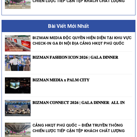
CHIẾN LƯỢC TIẾP CẬN TỆP KHÁCH CHẤT LƯỢNG
Bài Viết Mới Nhất
BIZMAN MEDIA ĐỘC QUYỀN HIỆN DIỆN TẠI KHU VỰC
CHECK-IN GA ĐI NỘI ĐỊA CẢNG HKQT PHÚ QUỐC
𝐁𝐈𝐙𝐌𝐀𝐍 𝐅𝐀𝐒𝐇𝐈𝐎𝐍 𝐈𝐂𝐎𝐍 𝟐𝟎𝟐𝟔 | 𝐆𝐀𝐋𝐀 𝐃𝐈𝐍𝐍𝐄𝐑
𝐁𝐈𝐙𝐌𝐀𝐍 𝐌𝐄𝐃𝐈𝐀 𝐱 𝐏𝐀𝐋𝐌 𝐂𝐈𝐓𝐘
𝐁𝐈𝐙𝐌𝐀𝐍 𝐂𝐎𝐍𝐍𝐄𝐂𝐓 𝟐𝟎𝟐𝟔 | 𝐆𝐀𝐋𝐀 𝐃𝐈𝐍𝐍𝐄𝐑: 𝐀𝐋𝐋 𝐈𝐍
CẢNG HKQT PHÚ QUỐC – ĐIỂM TRUYỀN THÔNG
CHIẾN LƯỢC TIẾP CẬN TỆP KHÁCH CHẤT LƯỢNG