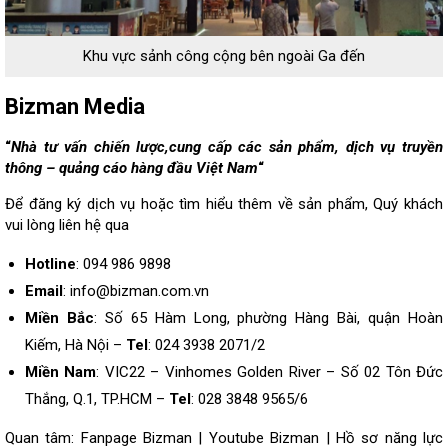
Khu vực sảnh công cộng bên ngoài Ga đến
Bizman Media
“
Nhà tư vấn chiến lược,cung cấp các sản phẩm, dịch vụ truyền
thông – quảng cáo hàng đầu Việt Nam
“
Để đăng ký dịch vụ hoặc tìm hiểu thêm về sản phẩm, Quý khách
vui lòng
liên hệ
qua
Hotline
: 094 986 9898
Email
: info@bizman.com.vn
Miền Bắc
: Số 65 Hàm Long, phường Hàng Bài, quận Hoàn
Kiếm, Hà Nội –
Tel
: 024 3938 2071/2
Miền Nam
: VIC22 – Vinhomes Golden River – Số 02 Tôn Đức
Thắng, Q.1, TP.HCM –
Tel
: 028 3848 9565/6
Quan tâm:
Fanpage Bizman
|
Youtube Bizman
|
Hồ sơ năng lực