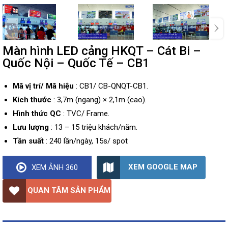
Màn hình LED cảng HKQT – Cát Bi –
Quốc Nội – Quốc Tế – CB1
Mã vị trí/ Mã hiệu
: CB1/ CB-QNQT-CB1.
Kích thước
: 3,7m (ngang) × 2,1m (cao).
Hình thức QC
: TVC/ Frame.
Lưu lượng
: 13 – 15 triệu khách/năm.
Tần suất
: 240 lần/ngày, 15s/ spot
XEM GOOGLE MAP
XEM ẢNH 360
QUAN TÂM SẢN PHẨM