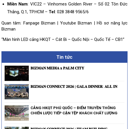
Miền Nam
: VIC22 – Vinhomes Golden River – Số 02 Tôn Đức
Thắng, Q.1, TP.HCM –
Tel
: 028 3848 9565/6
Quan tâm:
Fanpage Bizman
|
Youtube Bizman
|
Hồ sơ năng lực
Bizman
“Màn hình LED cảng HKQT – Cát Bi – Quốc Nội – Quốc Tế – CB1”
Tin tức
𝐁𝐈𝐙𝐌𝐀𝐍 𝐌𝐄𝐃𝐈𝐀 𝐱 𝐏𝐀𝐋𝐌 𝐂𝐈𝐓𝐘
𝐁𝐈𝐙𝐌𝐀𝐍 𝐂𝐎𝐍𝐍𝐄𝐂𝐓 𝟐𝟎𝟐𝟔 | 𝐆𝐀𝐋𝐀 𝐃𝐈𝐍𝐍𝐄𝐑: 𝐀𝐋𝐋 𝐈𝐍
CẢNG HKQT PHÚ QUỐC – ĐIỂM TRUYỀN THÔNG
CHIẾN LƯỢC TIẾP CẬN TỆP KHÁCH CHẤT LƯỢNG