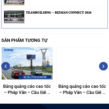
𝐓𝐄𝐀𝐌𝐁𝐔𝐈𝐋𝐃𝐈𝐍𝐆 – 𝐁𝐈𝐙𝐌𝐀𝐍 𝐂𝐎𝐍𝐍𝐄𝐂𝐓 𝟐𝟎𝟐𝟔
SẢN PHẨM TƯƠNG TỰ
Bảng quảng cáo cao tốc
Bảng quảng cáo cao tốc
– Pháp Vân – Cầu Giẽ –
– Pháp Vân – Cầu Giẽ –
48B
72A