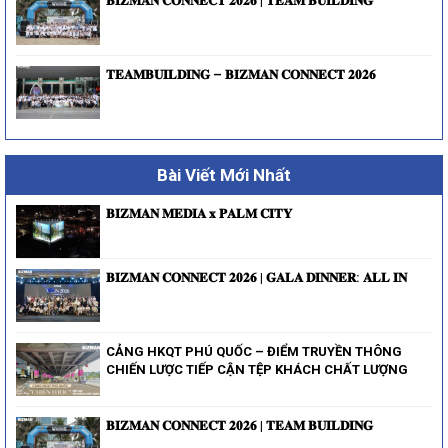
𝐁𝐈𝐙𝐌𝐀𝐍 𝐂𝐎𝐍𝐍𝐄𝐂𝐓 𝟐𝟎𝟐𝟔 | 𝐓𝐄𝐀𝐌 𝐁𝐔𝐈𝐋𝐃𝐈𝐍𝐆
𝐓𝐄𝐀𝐌𝐁𝐔𝐈𝐋𝐃𝐈𝐍𝐆 – 𝐁𝐈𝐙𝐌𝐀𝐍 𝐂𝐎𝐍𝐍𝐄𝐂𝐓 𝟐𝟎𝟐𝟔
Bài Viết Mới Nhất
𝐁𝐈𝐙𝐌𝐀𝐍 𝐌𝐄𝐃𝐈𝐀 𝐱 𝐏𝐀𝐋𝐌 𝐂𝐈𝐓𝐘
𝐁𝐈𝐙𝐌𝐀𝐍 𝐂𝐎𝐍𝐍𝐄𝐂𝐓 𝟐𝟎𝟐𝟔 | 𝐆𝐀𝐋𝐀 𝐃𝐈𝐍𝐍𝐄𝐑: 𝐀𝐋𝐋 𝐈𝐍
CẢNG HKQT PHÚ QUỐC – ĐIỂM TRUYỀN THÔNG
CHIẾN LƯỢC TIẾP CẬN TỆP KHÁCH CHẤT LƯỢNG
𝐁𝐈𝐙𝐌𝐀𝐍 𝐂𝐎𝐍𝐍𝐄𝐂𝐓 𝟐𝟎𝟐𝟔 | 𝐓𝐄𝐀𝐌 𝐁𝐔𝐈𝐋𝐃𝐈𝐍𝐆