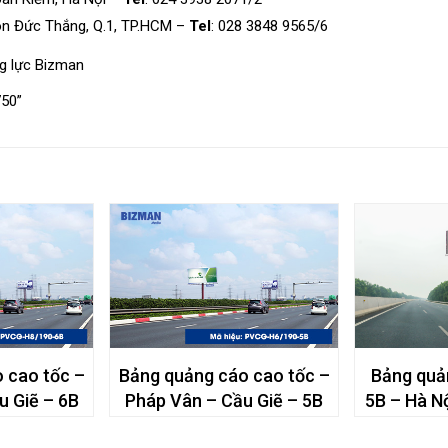
ôn Đức Thắng, Q.1, TP.HCM –
Tel
: 028 3848 9565/6
g lực Bizman
750”
 cao tốc –
Bảng quảng cáo cao tốc –
Bảng quả
u Giẽ – 6B
Pháp Vân – Cầu Giẽ – 5B
5B – Hà N
17+