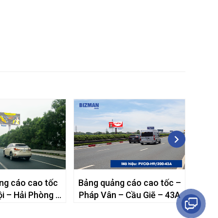
ng cáo cao tốc
Bảng quảng cáo cao tốc –
Bảng
ội – Hải Phòng –
Pháp Vân – Cầu Giẽ – 43A
Pháp
700 – 31B