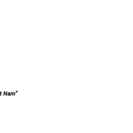
ệt Nam
“