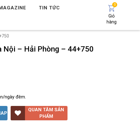
0
MAGAZINE
TIN TỨC
Giỏ
hàng
4+750
à Nội – Hải Phòng – 44+750
ện/ngày đêm.
QUAN TÂM SẢN
MAP
PHẨM