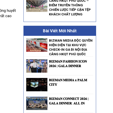
CẢNG HKQT PHÚ QUỐC –
ĐIỂM TRUYỀN THÔNG
CHIẾN LƯỢC TIẾP CẬN TỆP
ờng huyết
KHÁCH CHẤT LƯỢNG
rất cao
Bài Viết Mới Nhất
BIZMAN MEDIA ĐỘC QUYỀN
HIỆN DIỆN TẠI KHU VỰC
CHECK-IN GA ĐI NỘI ĐỊA
CẢNG HKQT PHÚ QUỐC
𝐁𝐈𝐙𝐌𝐀𝐍 𝐅𝐀𝐒𝐇𝐈𝐎𝐍 𝐈𝐂𝐎𝐍
𝟐𝟎𝟐𝟔 | 𝐆𝐀𝐋𝐀 𝐃𝐈𝐍𝐍𝐄𝐑
𝐁𝐈𝐙𝐌𝐀𝐍 𝐌𝐄𝐃𝐈𝐀 𝐱 𝐏𝐀𝐋𝐌
𝐂𝐈𝐓𝐘
𝐁𝐈𝐙𝐌𝐀𝐍 𝐂𝐎𝐍𝐍𝐄𝐂𝐓 𝟐𝟎𝟐𝟔 |
𝐆𝐀𝐋𝐀 𝐃𝐈𝐍𝐍𝐄𝐑: 𝐀𝐋𝐋 𝐈𝐍