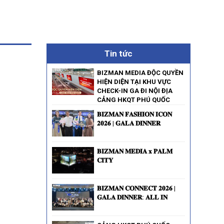
Tin tức
BIZMAN MEDIA ĐỘC QUYỀN
HIỆN DIỆN TẠI KHU VỰC
CHECK-IN GA ĐI NỘI ĐỊA
CẢNG HKQT PHÚ QUỐC
𝐁𝐈𝐙𝐌𝐀𝐍 𝐅𝐀𝐒𝐇𝐈𝐎𝐍 𝐈𝐂𝐎𝐍
𝟐𝟎𝟐𝟔 | 𝐆𝐀𝐋𝐀 𝐃𝐈𝐍𝐍𝐄𝐑
𝐁𝐈𝐙𝐌𝐀𝐍 𝐌𝐄𝐃𝐈𝐀 𝐱 𝐏𝐀𝐋𝐌
𝐂𝐈𝐓𝐘
𝐁𝐈𝐙𝐌𝐀𝐍 𝐂𝐎𝐍𝐍𝐄𝐂𝐓 𝟐𝟎𝟐𝟔 |
𝐆𝐀𝐋𝐀 𝐃𝐈𝐍𝐍𝐄𝐑: 𝐀𝐋𝐋 𝐈𝐍