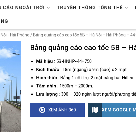
 CÁO NGOÀI TRỜI
TRUYỀN THÔNG TỔNG THỂ
ỤNG
 Nội - Hải Phòng
/ Bảng quảng cáo cao tốc 5B – Hà Nội – Hải Phòng – 4
Bảng quảng cáo cao tốc 5B – H
Mã hiệu
: 5B-HNHP-44+750.
Kích thước
: 18m (ngang) x 9m (cao) x 2 mặt.
Hình thức
: Bảng 1 cột trụ, 2 mặt căng bạt Hiflex.
Tầm nhìn
: 1500m – 2000m.
Lưu lượng
: 300 – 320 ngàn lượt người/phương ti
XEM GOOGLE 
XEM ẢNH 360