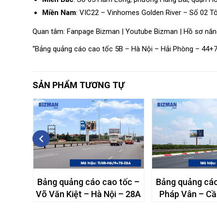
Miền Nam
: VIC22 – Vinhomes Golden River – Số 02 T
Quan tâm:
Fanpage Bizman
|
Youtube Bizman
|
Hồ sơ năn
“Bảng quảng cáo cao tốc 5B – Hà Nội – Hải Phòng – 44+
SẢN PHẨM TƯƠNG TỰ
o tốc
Bảng quảng cáo cao tốc –
Bảng quảng cáo
hòng –
Võ Văn Kiệt – Hà Nội – 28A
Pháp Vân – Cầ