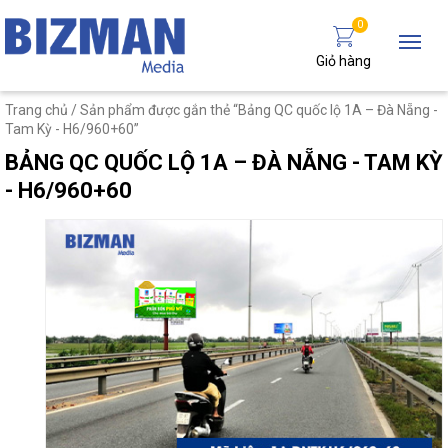
0
Giỏ hàng
Trang chủ
/ Sản phẩm được gắn thẻ “Bảng QC quốc lộ 1A – Đà Nẵng -
Tam Kỳ - H6/960+60”
BẢNG QC QUỐC LỘ 1A – ĐÀ NẴNG - TAM KỲ
- H6/960+60