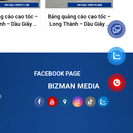
g cáo cao tốc –
Bảng quảng cáo cao tốc –
Bảng
h – Dầu Giây –
Long Thành – Dầu Giây –
Long
21+100
km10+860
FACEBOOK PAGE
BIZMAN MEDIA
ộ