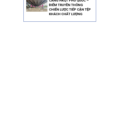
CẢNG HKQT PHÚ QUỐC –
ĐIỂM TRUYỀN THÔNG
CHIẾN LƯỢC TIẾP CẬN TỆP
KHÁCH CHẤT LƯỢNG