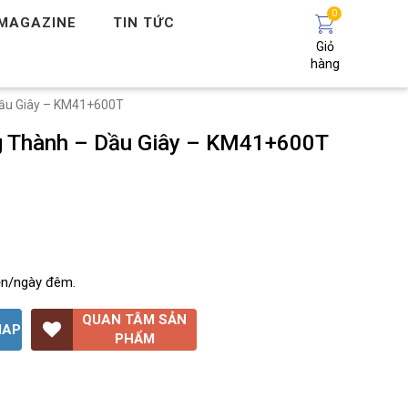
0
MAGAZINE
TIN TỨC
Giỏ
hàng
Dầu Giây – KM41+600T
g Thành – Dầu Giây – KM41+600T
ện/ngày đêm.
QUAN TÂM SẢN
MAP
PHẨM