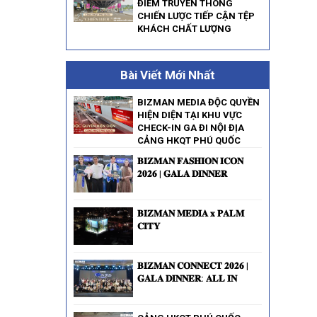
ĐIỂM TRUYỀN THÔNG
CHIẾN LƯỢC TIẾP CẬN TỆP
KHÁCH CHẤT LƯỢNG
Bài Viết Mới Nhất
BIZMAN MEDIA ĐỘC QUYỀN
HIỆN DIỆN TẠI KHU VỰC
CHECK-IN GA ĐI NỘI ĐỊA
CẢNG HKQT PHÚ QUỐC
𝐁𝐈𝐙𝐌𝐀𝐍 𝐅𝐀𝐒𝐇𝐈𝐎𝐍 𝐈𝐂𝐎𝐍
𝟐𝟎𝟐𝟔 | 𝐆𝐀𝐋𝐀 𝐃𝐈𝐍𝐍𝐄𝐑
𝐁𝐈𝐙𝐌𝐀𝐍 𝐌𝐄𝐃𝐈𝐀 𝐱 𝐏𝐀𝐋𝐌
𝐂𝐈𝐓𝐘
𝐁𝐈𝐙𝐌𝐀𝐍 𝐂𝐎𝐍𝐍𝐄𝐂𝐓 𝟐𝟎𝟐𝟔 |
𝐆𝐀𝐋𝐀 𝐃𝐈𝐍𝐍𝐄𝐑: 𝐀𝐋𝐋 𝐈𝐍