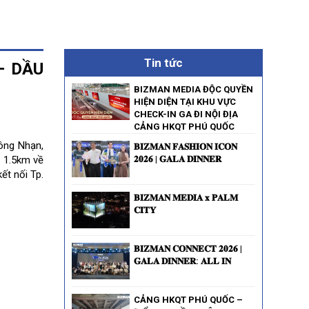
Tin tức
– DẦU
BIZMAN MEDIA ĐỘC QUYỀN
HIỆN DIỆN TẠI KHU VỰC
CHECK-IN GA ĐI NỘI ĐỊA
CẢNG HKQT PHÚ QUỐC
ông Nhạn,
𝐁𝐈𝐙𝐌𝐀𝐍 𝐅𝐀𝐒𝐇𝐈𝐎𝐍 𝐈𝐂𝐎𝐍
t 1.5km về
𝟐𝟎𝟐𝟔 | 𝐆𝐀𝐋𝐀 𝐃𝐈𝐍𝐍𝐄𝐑
ết nối Tp.
𝐁𝐈𝐙𝐌𝐀𝐍 𝐌𝐄𝐃𝐈𝐀 𝐱 𝐏𝐀𝐋𝐌
𝐂𝐈𝐓𝐘
𝐁𝐈𝐙𝐌𝐀𝐍 𝐂𝐎𝐍𝐍𝐄𝐂𝐓 𝟐𝟎𝟐𝟔 |
𝐆𝐀𝐋𝐀 𝐃𝐈𝐍𝐍𝐄𝐑: 𝐀𝐋𝐋 𝐈𝐍
CẢNG HKQT PHÚ QUỐC –