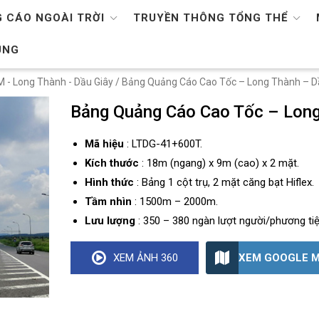
 CÁO NGOÀI TRỜI
TRUYỀN THÔNG TỔNG THỂ
ỤNG
 - Long Thành - Dầu Giây
/ Bảng Quảng Cáo Cao Tốc – Long Thành – 
Bảng Quảng Cáo Cao Tốc – Lon
Mã hiệu
: LTDG-41+600T.
Kích thước
: 18m (ngang) x 9m (cao) x 2 mặt.
Hình thức
: Bảng 1 cột trụ, 2 mặt căng bạt Hiflex.
Tầm nhìn
: 1500m – 2000m.
Lưu lượng
: 350 – 380 ngàn lượt người/phương ti
XEM GOOGLE 
XEM ẢNH 360