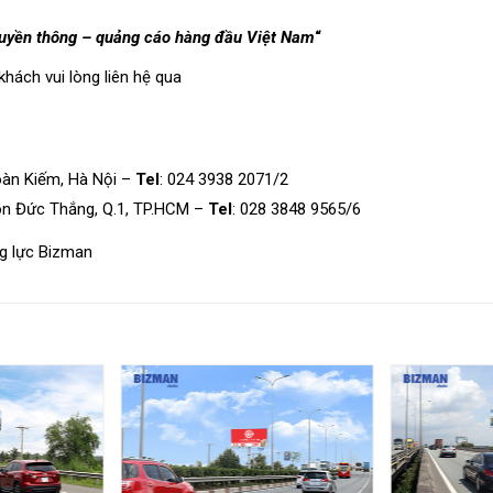
truyền thông – quảng cáo hàng đầu Việt Nam
“
khách vui lòng
liên hệ
qua
oàn Kiếm, Hà Nội –
Tel
: 024 3938 2071/2
ôn Đức Thắng, Q.1, TP.HCM –
Tel
: 028 3848 9565/6
g lực Bizman