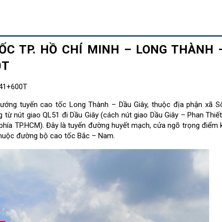
TỐC
TP. HỒ CHÍ MINH – LONG THÀNH 
0T
M41+600T
hướng tuyến cao tốc Long Thành – Dầu Giây, thuộc địa phận xã S
g từ nút giao QL51 đi Dầu Giây (cách nút giao Dầu Giây – Phan Thiế
 phía TP.HCM)
. Đây
là tuyến đường huyết mạch, cửa ngõ trọng điểm k
huộc đường bộ cao tốc Bắc – Nam.