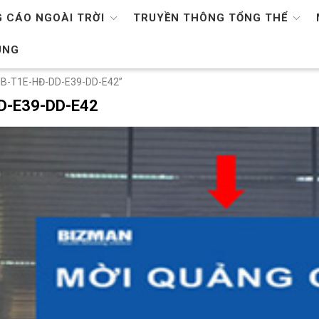
 CÁO NGOÀI TRỜI
TRUYỀN THÔNG TỔNG THỂ
ỤNG
 NB-T1E-HĐ-DD-E39-DD-E42”
D-E39-DD-E42