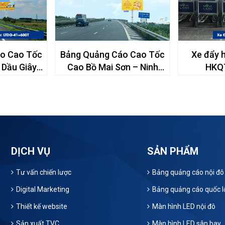
o Cao Tốc
Bảng Quảng Cáo Cao Tốc
Xe đẩy 
 Dầu Giây –
Cao Bồ Mai Sơn – Ninh
HKQ
00T
Bình – CBMS270 + 700
DỊCH VỤ
SẢN PHẨM
Tư vấn chiến lược
Bảng quảng cáo nội đô
Digital Marketing
Bảng quảng cáo quốc l
Thiết kế website
Màn hình LED nội đô
Sản xuất TVC
Màn hình LED sân bay