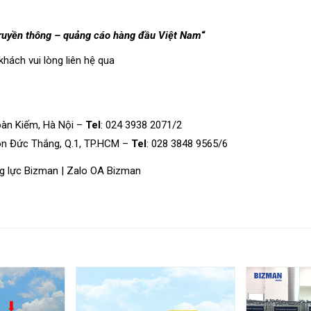
truyền thông – quảng cáo hàng đầu Việt Nam
“
khách vui lòng
liên hệ
qua
oàn Kiếm, Hà Nội –
Tel
: 024 3938 2071/2
ôn Đức Thắng, Q.1, TP.HCM –
Tel
: 028 3848 9565/6
g lực Bizman
|
Zalo OA Bizman