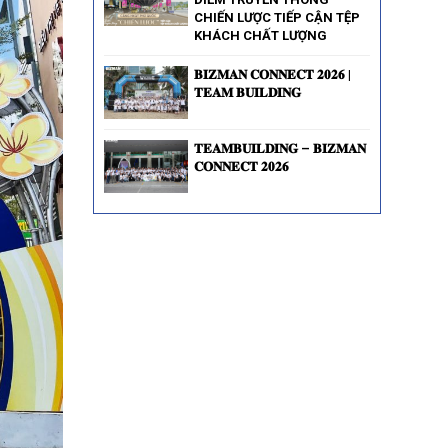
CHIẾN LƯỢC TIẾP CẬN TỆP
KHÁCH CHẤT LƯỢNG
𝐁𝐈𝐙𝐌𝐀𝐍 𝐂𝐎𝐍𝐍𝐄𝐂𝐓 𝟐𝟎𝟐𝟔 |
𝐓𝐄𝐀𝐌 𝐁𝐔𝐈𝐋𝐃𝐈𝐍𝐆
𝐓𝐄𝐀𝐌𝐁𝐔𝐈𝐋𝐃𝐈𝐍𝐆 – 𝐁𝐈𝐙𝐌𝐀𝐍
𝐂𝐎𝐍𝐍𝐄𝐂𝐓 𝟐𝟎𝟐𝟔