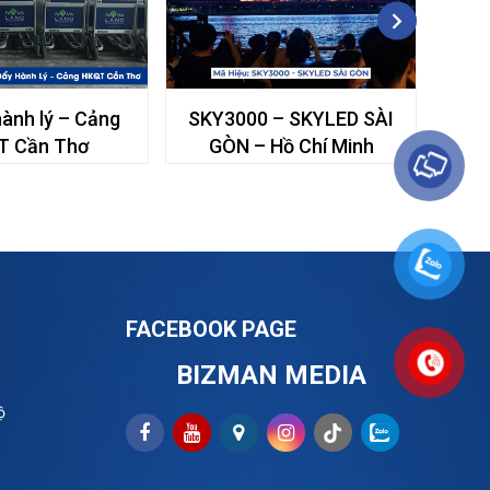
hành lý – Cảng
SKY3000 – SKYLED SÀI
SKYL
T Cần Thơ
GÒN – Hồ Chí Minh
FACEBOOK PAGE
BIZMAN MEDIA
ộ