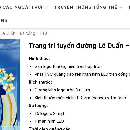
 CÁO NGOÀI TRỜI
TRUYỀN THÔNG TỔNG THỂ
ỤNG
g Lê Duẩn – Đà Nẵng – TT01
Trang trí tuyến đường Lê Duẩn 
Hình thức:
Gắn logo thương hiệu trên hộp tròn
Phát TVC quảng cáo rên màn hình LED trên cổng
Kích thước:
Đường kính logo tròn D=1.1m
Kích thước màn hình LED: 5m (ngang) x 1m (cao)
Số lượng:
16 logo x 2 mặt
1 màn hình LED
Thời gian quảng cáo: