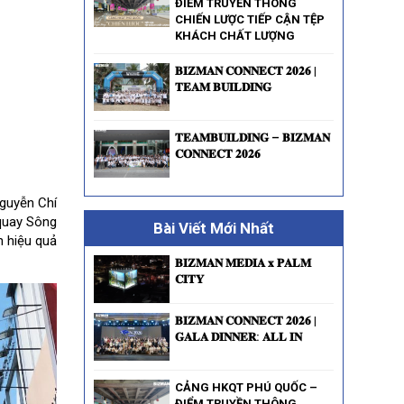
ĐIỂM TRUYỀN THÔNG
CHIẾN LƯỢC TIẾP CẬN TỆP
KHÁCH CHẤT LƯỢNG
𝐁𝐈𝐙𝐌𝐀𝐍 𝐂𝐎𝐍𝐍𝐄𝐂𝐓 𝟐𝟎𝟐𝟔 |
𝐓𝐄𝐀𝐌 𝐁𝐔𝐈𝐋𝐃𝐈𝐍𝐆
𝐓𝐄𝐀𝐌𝐁𝐔𝐈𝐋𝐃𝐈𝐍𝐆 – 𝐁𝐈𝐙𝐌𝐀𝐍
𝐂𝐎𝐍𝐍𝐄𝐂𝐓 𝟐𝟎𝟐𝟔
Nguyễn Chí
quay Sông
Bài Viết Mới Nhất
n hiệu quả
𝐁𝐈𝐙𝐌𝐀𝐍 𝐌𝐄𝐃𝐈𝐀 𝐱 𝐏𝐀𝐋𝐌
𝐂𝐈𝐓𝐘
𝐁𝐈𝐙𝐌𝐀𝐍 𝐂𝐎𝐍𝐍𝐄𝐂𝐓 𝟐𝟎𝟐𝟔 |
𝐆𝐀𝐋𝐀 𝐃𝐈𝐍𝐍𝐄𝐑: 𝐀𝐋𝐋 𝐈𝐍
CẢNG HKQT PHÚ QUỐC –
ĐIỂM TRUYỀN THÔNG