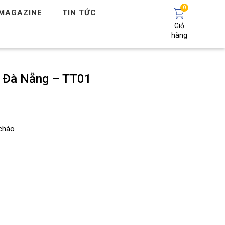
0
MAGAZINE
TIN TỨC
Giỏ
hàng
– Đà Nẵng – TT01
 chào