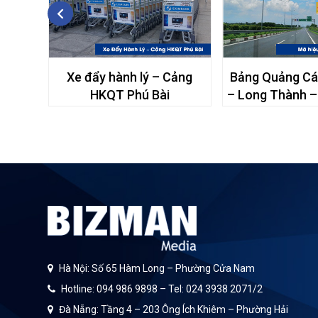
o Tốc
Xe đẩy hành lý – Cảng
Bảng Quảng Cá
Giây –
HKQT Phú Bài
– Long Thành –
KM41+6
Hà Nội: Số 65 Hàm Long – Phường Cửa Nam
Hotline: 094 986 9898 – Tel: 024 3938 2071/2
Đà Nẵng: Tầng 4 – 203 Ông Ích Khiêm – Phường Hải