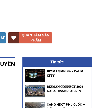
QUAN TÂM SẢN
MAP
PHẨM
Tin tức
XUYÊN
𝐁𝐈𝐙𝐌𝐀𝐍 𝐌𝐄𝐃𝐈𝐀 𝐱 𝐏𝐀𝐋𝐌
𝐂𝐈𝐓𝐘
𝐁𝐈𝐙𝐌𝐀𝐍 𝐂𝐎𝐍𝐍𝐄𝐂𝐓 𝟐𝟎𝟐𝟔 |
𝐆𝐀𝐋𝐀 𝐃𝐈𝐍𝐍𝐄𝐑: 𝐀𝐋𝐋 𝐈𝐍
CẢNG HKQT PHÚ QUỐC –