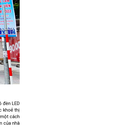
có đèn LED
c khoẻ thị
ợ một cách
ẩm của nhà