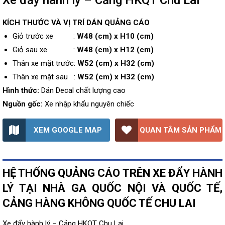
Xe đẩy hành lý – Cảng HKQT Chu Lai
KÍCH THƯỚC VÀ VỊ TRÍ DÁN QUẢNG CÁO
Giỏ trước xe :
W48 (cm) x H10 (cm)
Giỏ sau xe :
W48 (cm) x H12 (cm)
Thân xe mặt trước:
W52 (cm) x H32 (cm)
Thân xe mặt sau :
W52 (cm) x H32 (cm)
Hình thức:
Dán Decal chất lượng cao
Nguồn gốc:
Xe nhập khẩu nguyên chiếc
XEM GOOGLE MAP
QUAN TÂM SẢN PHẨM
HỆ THỐNG QUẢNG CÁO TRÊN XE ĐẨY HÀNH
LÝ TẠI NHÀ GA QUỐC NỘI VÀ QUỐC TẾ,
CẢNG HÀNG KHÔNG QUỐC TẾ CHU LAI
Xe đẩy hành lý – Cảng HKQT Chu Lai