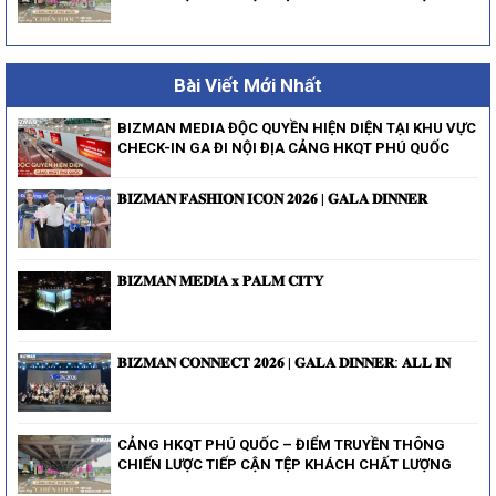
Bài Viết Mới Nhất
BIZMAN MEDIA ĐỘC QUYỀN HIỆN DIỆN TẠI KHU VỰC
CHECK-IN GA ĐI NỘI ĐỊA CẢNG HKQT PHÚ QUỐC
𝐁𝐈𝐙𝐌𝐀𝐍 𝐅𝐀𝐒𝐇𝐈𝐎𝐍 𝐈𝐂𝐎𝐍 𝟐𝟎𝟐𝟔 | 𝐆𝐀𝐋𝐀 𝐃𝐈𝐍𝐍𝐄𝐑
𝐁𝐈𝐙𝐌𝐀𝐍 𝐌𝐄𝐃𝐈𝐀 𝐱 𝐏𝐀𝐋𝐌 𝐂𝐈𝐓𝐘
𝐁𝐈𝐙𝐌𝐀𝐍 𝐂𝐎𝐍𝐍𝐄𝐂𝐓 𝟐𝟎𝟐𝟔 | 𝐆𝐀𝐋𝐀 𝐃𝐈𝐍𝐍𝐄𝐑: 𝐀𝐋𝐋 𝐈𝐍
CẢNG HKQT PHÚ QUỐC – ĐIỂM TRUYỀN THÔNG
CHIẾN LƯỢC TIẾP CẬN TỆP KHÁCH CHẤT LƯỢNG