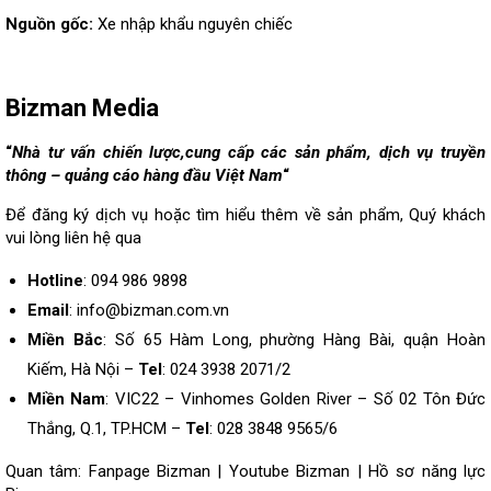
Nguồn gốc:
Xe nhập khẩu nguyên chiếc
Bizman Media
“
Nhà tư vấn chiến lược,cung cấp các sản phẩm, dịch vụ truyền
thông – quảng cáo hàng đầu Việt Nam
“
Để đăng ký dịch vụ hoặc tìm hiểu thêm về sản phẩm, Quý khách
vui lòng
liên hệ
qua
Hotline
: 094 986 9898
Email
: info@bizman.com.vn
Miền Bắc
: Số 65 Hàm Long, phường Hàng Bài, quận Hoàn
Kiếm, Hà Nội –
Tel
: 024 3938 2071/2
Miền Nam
: VIC22 – Vinhomes Golden River – Số 02 Tôn Đức
Thắng, Q.1, TP.HCM –
Tel
: 028 3848 9565/6
Quan tâm:
Fanpage Bizman
|
Youtube Bizman
|
Hồ sơ năng lực