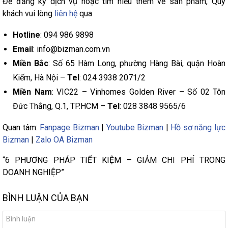
Để đăng ký dịch vụ hoặc tìm hiểu thêm về sản phẩm, Quý
khách vui lòng
liên hệ
qua
Hotline
: 094 986 9898
Email
: info@bizman.com.vn
Miền Bắc
: Số 65 Hàm Long, phường Hàng Bài, quận Hoàn
Kiếm, Hà Nội –
Tel
: 024 3938 2071/2
Miền Nam
: VIC22 – Vinhomes Golden River – Số 02 Tôn
Đức Thắng, Q.1, TP.HCM –
Tel
: 028 3848 9565/6
Quan tâm:
Fanpage Bizman
|
Youtube Bizman
|
Hồ sơ năng lực
Bizman
|
Zalo OA Bizman
“6 PHƯƠNG PHÁP TIẾT KIỆM – GIẢM CHI PHÍ TRONG
DOANH NGHIỆP”
BÌNH LUẬN CỦA BẠN