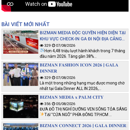
BÀI VIẾT MỚI NHẤT
BIZMAN MEDIA ĐỘC QUYỀN HIỆN DIỆN TẠI
KHU VỰC CHECK-IN GA ĐI NỘI ĐỊA CẢNG
HKQT PHÚ QUỐC
329
07/08/2026
Hơn 4,48 triệu lượt hành khách trong 7 tháng
đầu năm 2026. Tăng gần 38%…
𝐁𝐈𝐙𝐌𝐀𝐍 𝐅𝐀𝐒𝐇𝐈𝐎𝐍 𝐈𝐂𝐎𝐍 𝟐𝟎𝟐𝟔 | 𝐆𝐀𝐋𝐀
𝐃𝐈𝐍𝐍𝐄𝐑
329
07/08/2026
Là một trong những hạng mục được mong chờ
nhất tại Gala Dinner ALL IN 2026,…
𝐁𝐈𝐙𝐌𝐀𝐍 𝐌𝐄𝐃𝐈𝐀 𝐱 𝐏𝐀𝐋𝐌 𝐂𝐈𝐓𝐘
356
05/08/2026
ĐƯA ĐÔ THỊ NGHỈ DƯỠNG VEN SÔNG TỎA SÁNG
TẠI "CỬA NGÕ" PHÍA ĐÔNG TP.HCM
…
𝐁𝐈𝐙𝐌𝐀𝐍 𝐂𝐎𝐍𝐍𝐄𝐂𝐓 𝟐𝟎𝟐𝟔 | 𝐆𝐀𝐋𝐀 𝐃𝐈𝐍𝐍𝐄𝐑: