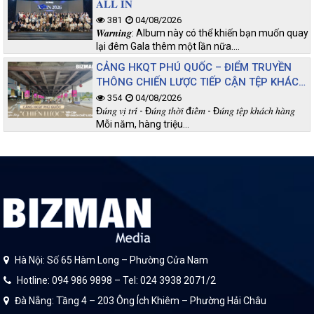
𝐀𝐋𝐋 𝐈𝐍
381
04/08/2026
𝑾𝒂𝒓𝒏𝒊𝒏𝒈: Album này có thể khiến bạn muốn quay
lại đêm Gala thêm một lần nữa.…
CẢNG HKQT PHÚ QUỐC – ĐIỂM TRUYỀN
THÔNG CHIẾN LƯỢC TIẾP CẬN TỆP KHÁCH
CHẤT LƯỢNG
354
04/08/2026
Đ𝑢́𝑛𝑔 𝑣𝑖̣ 𝑡𝑟𝑖́ - Đ𝑢́𝑛𝑔 𝑡ℎ𝑜̛̀𝑖 đ𝑖𝑒̂̉𝑚 - Đ𝑢́𝑛𝑔 𝑡𝑒̣̂𝑝 𝑘ℎ𝑎́𝑐ℎ ℎ𝑎̀𝑛𝑔
Mỗi năm, hàng triệu…
Hà Nội: Số 65 Hàm Long – Phường Cửa Nam
Hotline: 094 986 9898 – Tel: 024 3938 2071/2
Đà Nẵng: Tầng 4 – 203 Ông Ích Khiêm – Phường Hải Châu