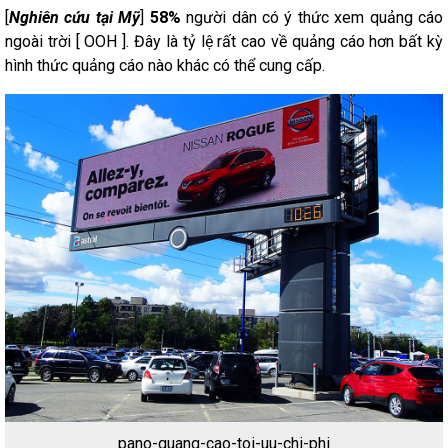
[
Nghiên cứu tại Mỹ
]
58%
người dân có ý thức xem quảng cáo
ngoài trời [ OOH ]. Đây là tỷ lệ rất cao về quảng cáo hơn bất kỳ
hình thức quảng cáo nào khác có thể cung cấp.
pano-quang-cao-toi-uu-chi-phi