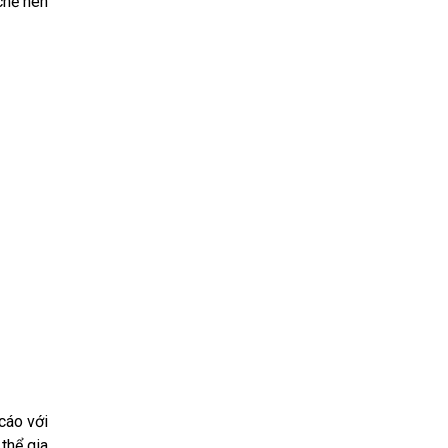
chế nén
cáo với
thể gia