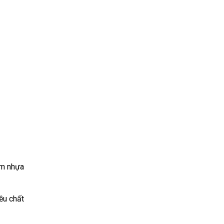
im nhựa
ều chất