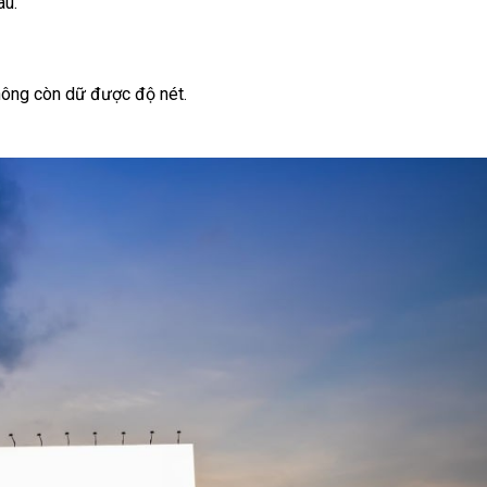
au.
hông còn dữ được độ nét.