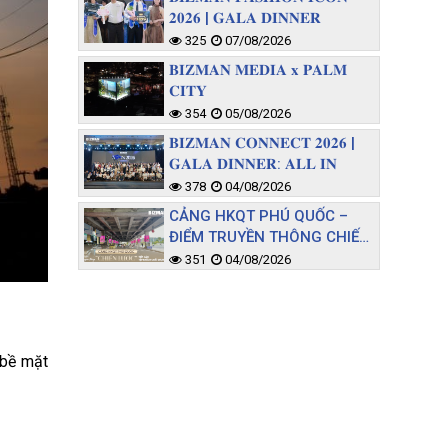
𝟐𝟎𝟐𝟔 | 𝐆𝐀𝐋𝐀 𝐃𝐈𝐍𝐍𝐄𝐑
325
07/08/2026
𝐁𝐈𝐙𝐌𝐀𝐍 𝐌𝐄𝐃𝐈𝐀 𝐱 𝐏𝐀𝐋𝐌
𝐂𝐈𝐓𝐘
354
05/08/2026
𝐁𝐈𝐙𝐌𝐀𝐍 𝐂𝐎𝐍𝐍𝐄𝐂𝐓 𝟐𝟎𝟐𝟔 |
𝐆𝐀𝐋𝐀 𝐃𝐈𝐍𝐍𝐄𝐑: 𝐀𝐋𝐋 𝐈𝐍
378
04/08/2026
CẢNG HKQT PHÚ QUỐC –
ĐIỂM TRUYỀN THÔNG CHIẾN
LƯỢC TIẾP CẬN TỆP KHÁCH
351
04/08/2026
CHẤT LƯỢNG
 bề mặt