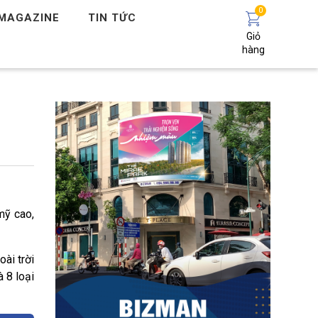
0
MAGAZINE
TIN TỨC
Giỏ
hàng
i
mỹ cao,
oài trời
à 8 loại