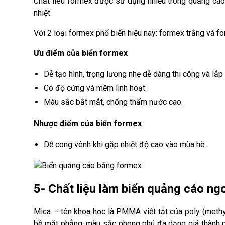
Chất liêu formex được sử dụng nhiều trong quảng cáo
nhiệt
Với 2 loại formex phổ biến hiệu nay: formex trắng và f
Ưu điểm của biển formex
Dễ tạo hình, trọng lượng nhẹ dễ dàng thi công và lắp 
Có độ cứng và mềm linh hoạt.
Màu sắc bắt mắt, chống thấm nước cao.
Nhược điểm của biển formex
Dễ cong vênh khi gặp nhiệt độ cao vào mùa hè.
5- Chất liệu làm biển quảng cáo ngo
Mica – tên khoa học là PMMA viết tắt của poly (methy
bề mặt phẳng, màu sắc phong phú đa dạng giá thành ph