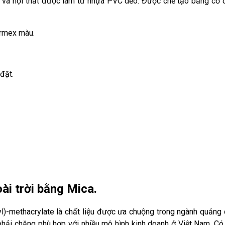
 và nội thất được làm từ nhựa PVC dẻo. Được chế tạo bằng cơ 
ormex màu.
đặt.
ài trời bằng Mica.
l)-methacrylate là chất liệu được ưa chuộng trong ngành quảng 
ải chăng phù hợp với nhiều mô hình kinh doanh ở Việt Nam. Có 