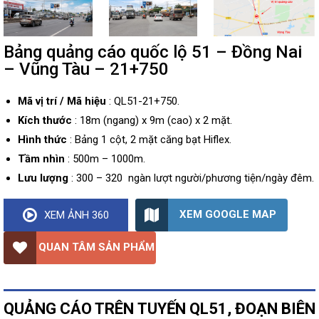
Bảng quảng cáo quốc lộ 51 – Đồng Nai
– Vũng Tàu – 21+750
Mã vị trí / Mã hiệu
: QL51-21+750.
Kích thước
: 18m (ngang) x 9m (cao) x 2 mặt.
Hình thức
: Bảng 1 cột, 2 mặt căng bạt Hiflex.
Tầm nhìn
: 500m – 1000m.
Lưu lượng
: 300 – 320 ngàn lượt người/phương tiện/ngày đêm.
XEM GOOGLE MAP
XEM ẢNH 360
QUAN TÂM SẢN PHẨM
QUẢNG CÁO TRÊN TUYẾN QL51, ĐOẠN BIÊN