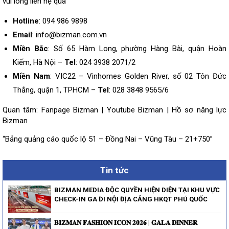
vui lòng
liên hệ
qua
Hotline
: 094 986 9898
Email
: info@bizman.com.vn
Miền Bắc
: Số 65 Hàm Long, phường Hàng Bài, quận Hoàn
Kiếm, Hà Nội –
Tel
: 024 3938 2071/2
Miền Nam
: VIC22 – Vinhomes Golden River, số 02 Tôn Đức
Thắng, quận 1, TPHCM –
Tel
: 028 3848 9565/6
Quan tâm:
Fanpage Bizman
|
Youtube Bizman
|
Hồ sơ năng lực
Bizman
“Bảng quảng cáo quốc lộ 51 – Đồng Nai – Vũng Tàu – 21+750”
Tin tức
BIZMAN MEDIA ĐỘC QUYỀN HIỆN DIỆN TẠI KHU VỰC
CHECK-IN GA ĐI NỘI ĐỊA CẢNG HKQT PHÚ QUỐC
𝐁𝐈𝐙𝐌𝐀𝐍 𝐅𝐀𝐒𝐇𝐈𝐎𝐍 𝐈𝐂𝐎𝐍 𝟐𝟎𝟐𝟔 | 𝐆𝐀𝐋𝐀 𝐃𝐈𝐍𝐍𝐄𝐑