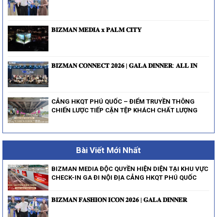
𝐁𝐈𝐙𝐌𝐀𝐍 𝐌𝐄𝐃𝐈𝐀 𝐱 𝐏𝐀𝐋𝐌 𝐂𝐈𝐓𝐘
𝐁𝐈𝐙𝐌𝐀𝐍 𝐂𝐎𝐍𝐍𝐄𝐂𝐓 𝟐𝟎𝟐𝟔 | 𝐆𝐀𝐋𝐀 𝐃𝐈𝐍𝐍𝐄𝐑: 𝐀𝐋𝐋 𝐈𝐍
CẢNG HKQT PHÚ QUỐC – ĐIỂM TRUYỀN THÔNG
CHIẾN LƯỢC TIẾP CẬN TỆP KHÁCH CHẤT LƯỢNG
Bài Viết Mới Nhất
BIZMAN MEDIA ĐỘC QUYỀN HIỆN DIỆN TẠI KHU VỰC
CHECK-IN GA ĐI NỘI ĐỊA CẢNG HKQT PHÚ QUỐC
𝐁𝐈𝐙𝐌𝐀𝐍 𝐅𝐀𝐒𝐇𝐈𝐎𝐍 𝐈𝐂𝐎𝐍 𝟐𝟎𝟐𝟔 | 𝐆𝐀𝐋𝐀 𝐃𝐈𝐍𝐍𝐄𝐑