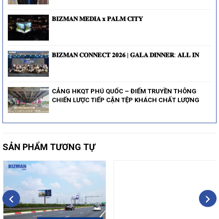
𝐁𝐈𝐙𝐌𝐀𝐍 𝐌𝐄𝐃𝐈𝐀 𝐱 𝐏𝐀𝐋𝐌 𝐂𝐈𝐓𝐘
𝐁𝐈𝐙𝐌𝐀𝐍 𝐂𝐎𝐍𝐍𝐄𝐂𝐓 𝟐𝟎𝟐𝟔 | 𝐆𝐀𝐋𝐀 𝐃𝐈𝐍𝐍𝐄𝐑: 𝐀𝐋𝐋 𝐈𝐍
CẢNG HKQT PHÚ QUỐC – ĐIỂM TRUYỀN THÔNG
CHIẾN LƯỢC TIẾP CẬN TỆP KHÁCH CHẤT LƯỢNG
SẢN PHẨM TƯƠNG TỰ