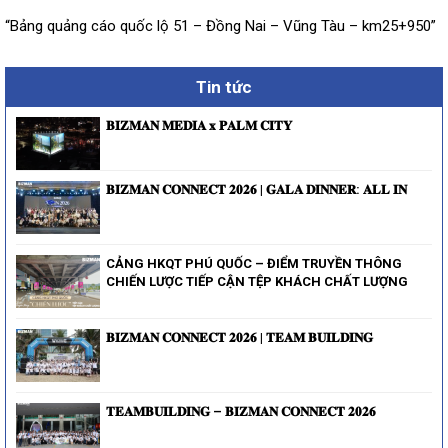
“Bảng quảng cáo quốc lộ 51 – Đồng Nai – Vũng Tàu – km25+950”
Tin tức
𝐁𝐈𝐙𝐌𝐀𝐍 𝐌𝐄𝐃𝐈𝐀 𝐱 𝐏𝐀𝐋𝐌 𝐂𝐈𝐓𝐘
𝐁𝐈𝐙𝐌𝐀𝐍 𝐂𝐎𝐍𝐍𝐄𝐂𝐓 𝟐𝟎𝟐𝟔 | 𝐆𝐀𝐋𝐀 𝐃𝐈𝐍𝐍𝐄𝐑: 𝐀𝐋𝐋 𝐈𝐍
CẢNG HKQT PHÚ QUỐC – ĐIỂM TRUYỀN THÔNG
CHIẾN LƯỢC TIẾP CẬN TỆP KHÁCH CHẤT LƯỢNG
𝐁𝐈𝐙𝐌𝐀𝐍 𝐂𝐎𝐍𝐍𝐄𝐂𝐓 𝟐𝟎𝟐𝟔 | 𝐓𝐄𝐀𝐌 𝐁𝐔𝐈𝐋𝐃𝐈𝐍𝐆
𝐓𝐄𝐀𝐌𝐁𝐔𝐈𝐋𝐃𝐈𝐍𝐆 – 𝐁𝐈𝐙𝐌𝐀𝐍 𝐂𝐎𝐍𝐍𝐄𝐂𝐓 𝟐𝟎𝟐𝟔