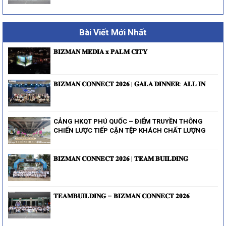
Bài Viết Mới Nhất
𝐁𝐈𝐙𝐌𝐀𝐍 𝐌𝐄𝐃𝐈𝐀 𝐱 𝐏𝐀𝐋𝐌 𝐂𝐈𝐓𝐘
𝐁𝐈𝐙𝐌𝐀𝐍 𝐂𝐎𝐍𝐍𝐄𝐂𝐓 𝟐𝟎𝟐𝟔 | 𝐆𝐀𝐋𝐀 𝐃𝐈𝐍𝐍𝐄𝐑: 𝐀𝐋𝐋 𝐈𝐍
CẢNG HKQT PHÚ QUỐC – ĐIỂM TRUYỀN THÔNG
CHIẾN LƯỢC TIẾP CẬN TỆP KHÁCH CHẤT LƯỢNG
𝐁𝐈𝐙𝐌𝐀𝐍 𝐂𝐎𝐍𝐍𝐄𝐂𝐓 𝟐𝟎𝟐𝟔 | 𝐓𝐄𝐀𝐌 𝐁𝐔𝐈𝐋𝐃𝐈𝐍𝐆
𝐓𝐄𝐀𝐌𝐁𝐔𝐈𝐋𝐃𝐈𝐍𝐆 – 𝐁𝐈𝐙𝐌𝐀𝐍 𝐂𝐎𝐍𝐍𝐄𝐂𝐓 𝟐𝟎𝟐𝟔