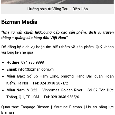
Hướng nhìn từ Vũng Tàu – Biên Hòa
Bizman Media
“
Nhà tư vấn chiến lược,cung cấp các sản phẩm, dịch vụ truyền
thông – quảng cáo hàng đầu Việt Nam
“
Để đăng ký dịch vụ hoặc tìm hiểu thêm về sản phẩm, Quý khách
vui lòng
liên hệ
qua
Hotline
: 094 986 9898
Email
: info@bizman.com.vn
Miền Bắc
: Số 65 Hàm Long, phường Hàng Bài, quận Hoàn
Kiếm, Hà Nội –
Tel
: 024 3938 2071/2
Miền Nam
: VIC22 – Vinhomes Golden River – Số 02 Tôn Đức
Thắng, Q.1, TP.HCM –
Tel
: 028 3848 9565/6
Quan tâm:
Fanpage Bizman
|
Youtube Bizman
|
Hồ sơ năng lực
Bizman