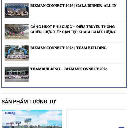
𝐁𝐈𝐙𝐌𝐀𝐍 𝐂𝐎𝐍𝐍𝐄𝐂𝐓 𝟐𝟎𝟐𝟔 | 𝐆𝐀𝐋𝐀 𝐃𝐈𝐍𝐍𝐄𝐑: 𝐀𝐋𝐋 𝐈𝐍
CẢNG HKQT PHÚ QUỐC – ĐIỂM TRUYỀN THÔNG
CHIẾN LƯỢC TIẾP CẬN TỆP KHÁCH CHẤT LƯỢNG
𝐁𝐈𝐙𝐌𝐀𝐍 𝐂𝐎𝐍𝐍𝐄𝐂𝐓 𝟐𝟎𝟐𝟔 | 𝐓𝐄𝐀𝐌 𝐁𝐔𝐈𝐋𝐃𝐈𝐍𝐆
𝐓𝐄𝐀𝐌𝐁𝐔𝐈𝐋𝐃𝐈𝐍𝐆 – 𝐁𝐈𝐙𝐌𝐀𝐍 𝐂𝐎𝐍𝐍𝐄𝐂𝐓 𝟐𝟎𝟐𝟔
SẢN PHẨM TƯƠNG TỰ