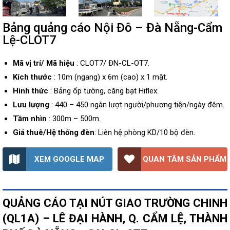
Bảng quảng cáo Nội Đô – Đà Nẵng-Cẩm
Lệ-CLOT7
Mã vị trí/ Mã hiệu
: CLOT7/ ĐN-CL-OT7.
Kích thước
: 10m (ngang) x 6m (cao) x 1 mặt.
Hình thức
: Bảng ốp tường, căng bạt Hiflex.
Lưu lượng
: 440 – 450 ngàn lượt người/phương tiện/ngày đêm.
Tầm nhìn
: 300m – 500m.
Giá thuê/Hệ thống đèn
: Liên hệ phòng KD/10 bộ đèn.
XEM GOOGLE MAP
QUAN TÂM SẢN PHẨM
QUẢNG CÁO TẠI NÚT GIAO TRƯỜNG CHINH
(QL1A) – LÊ ĐẠI HÀNH, Q. CẨM LỆ, THÀNH