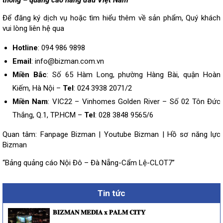
thông – quảng cáo hàng đầu Việt Nam
“
Để đăng ký dịch vụ hoặc tìm hiểu thêm về sản phẩm, Quý khách
vui lòng
liên hệ
qua
Hotline
: 094 986 9898
Email
: info@bizman.com.vn
Miền Bắc
: Số 65 Hàm Long, phường Hàng Bài, quận Hoàn
Kiếm, Hà Nội –
Tel
: 024 3938 2071/2
Miền Nam
: VIC22 – Vinhomes Golden River – Số 02 Tôn Đức
Thắng, Q.1, TP.HCM –
Tel
: 028 3848 9565/6
Quan tâm:
Fanpage Bizman
|
Youtube Bizman
|
Hồ sơ năng lực
Bizman
“Bảng quảng cáo Nội Đô – Đà Nẵng-Cẩm Lệ-CLOT7”
Tin tức
𝐁𝐈𝐙𝐌𝐀𝐍 𝐌𝐄𝐃𝐈𝐀 𝐱 𝐏𝐀𝐋𝐌 𝐂𝐈𝐓𝐘