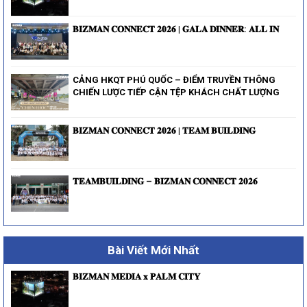
𝐁𝐈𝐙𝐌𝐀𝐍 𝐂𝐎𝐍𝐍𝐄𝐂𝐓 𝟐𝟎𝟐𝟔 | 𝐆𝐀𝐋𝐀 𝐃𝐈𝐍𝐍𝐄𝐑: 𝐀𝐋𝐋 𝐈𝐍
CẢNG HKQT PHÚ QUỐC – ĐIỂM TRUYỀN THÔNG
CHIẾN LƯỢC TIẾP CẬN TỆP KHÁCH CHẤT LƯỢNG
𝐁𝐈𝐙𝐌𝐀𝐍 𝐂𝐎𝐍𝐍𝐄𝐂𝐓 𝟐𝟎𝟐𝟔 | 𝐓𝐄𝐀𝐌 𝐁𝐔𝐈𝐋𝐃𝐈𝐍𝐆
𝐓𝐄𝐀𝐌𝐁𝐔𝐈𝐋𝐃𝐈𝐍𝐆 – 𝐁𝐈𝐙𝐌𝐀𝐍 𝐂𝐎𝐍𝐍𝐄𝐂𝐓 𝟐𝟎𝟐𝟔
Bài Viết Mới Nhất
𝐁𝐈𝐙𝐌𝐀𝐍 𝐌𝐄𝐃𝐈𝐀 𝐱 𝐏𝐀𝐋𝐌 𝐂𝐈𝐓𝐘