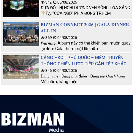
342
05/08/2026
ĐƯA ĐÔ THỊ NGHỈ DƯỠNG VEN SÔNG TỎA SÁNG
TẠI "CỬA NGÕ" PHÍA ĐÔNG TP.HCM
…
𝐁𝐈𝐙𝐌𝐀𝐍 𝐂𝐎𝐍𝐍𝐄𝐂𝐓 𝟐𝟎𝟐𝟔 | 𝐆𝐀𝐋𝐀 𝐃𝐈𝐍𝐍𝐄𝐑:
𝐀𝐋𝐋 𝐈𝐍
369
04/08/2026
𝑾𝒂𝒓𝒏𝒊𝒏𝒈: Album này có thể khiến bạn muốn quay
lại đêm Gala thêm một lần nữa.…
CẢNG HKQT PHÚ QUỐC – ĐIỂM TRUYỀN
THÔNG CHIẾN LƯỢC TIẾP CẬN TỆP KHÁCH
CHẤT LƯỢNG
346
04/08/2026
Đ𝑢́𝑛𝑔 𝑣𝑖̣ 𝑡𝑟𝑖́ - Đ𝑢́𝑛𝑔 𝑡ℎ𝑜̛̀𝑖 đ𝑖𝑒̂̉𝑚 - Đ𝑢́𝑛𝑔 𝑡𝑒̣̂𝑝 𝑘ℎ𝑎́𝑐ℎ ℎ𝑎̀𝑛𝑔
Mỗi năm, hàng triệu…