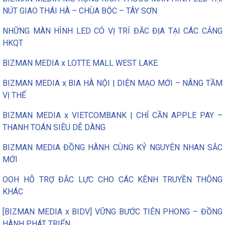
NÚT GIAO THÁI HÀ – CHÙA BỘC – TÂY SƠN
NHỮNG MÀN HÌNH LED CÓ VỊ TRÍ ĐẮC ĐỊA TẠI CÁC CẢNG
HKQT
BIZMAN MEDIA x LOTTE MALL WEST LAKE
BIZMAN MEDIA x BIA HÀ NỘI | DIỆN MẠO MỚI – NÂNG TẦM
VỊ THẾ
BIZMAN MEDIA x VIETCOMBANK | CHỈ CẦN APPLE PAY –
THANH TOÁN SIÊU DỄ DÀNG
BIZMAN MEDIA ĐỒNG HÀNH CÙNG KỶ NGUYÊN NHAN SẮC
MỚI
OOH HỖ TRỢ ĐẮC LỰC CHO CÁC KÊNH TRUYỀN THÔNG
KHÁC
[BIZMAN MEDIA x BIDV] VỮNG BƯỚC TIÊN PHONG – ĐỒNG
HÀNH PHÁT TRIỂN