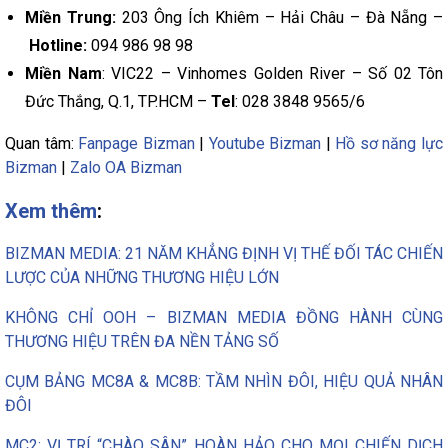
Miền Trung:
203 Ông Ích Khiêm – Hải Châu – Đà Nẵng –
Hotline:
094 986 98 98
Miền Nam
: VIC22 – Vinhomes Golden River – Số 02 Tôn
Đức Thắng, Q.1, TP.HCM –
Tel
: 028 3848 9565/6
Quan tâm:
Fanpage Bizman
|
Youtube Bizman
|
Hồ sơ năng lực
Bizman
|
Zalo OA Bizman
Xem thêm
:
BIZMAN MEDIA: 21 NĂM KHẲNG ĐỊNH VỊ THẾ ĐỐI TÁC CHIẾN
LƯỢC CỦA NHỮNG THƯƠNG HIỆU LỚN
KHÔNG CHỈ OOH – BIZMAN MEDIA ĐỒNG HÀNH CÙNG
THƯƠNG HIỆU TRÊN ĐA NỀN TẢNG SỐ
CỤM BẢNG MC8A & MC8B: TẦM NHÌN ĐÔI, HIỆU QUẢ NHÂN
ĐÔI
MC2: VỊ TRÍ “CHÀO SÂN” HOÀN HẢO CHO MỌI CHIẾN DỊCH