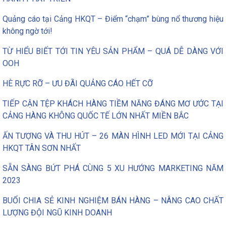
Quảng cáo tại Cảng HKQT – Điểm “chạm” bùng nổ thương hiệu
không ngờ tới!
TỪ HIỂU BIẾT TỚI TIN YÊU SẢN PHẨM – QUÁ DỄ DÀNG VỚI
OOH
HÈ RỰC RỠ – ƯU ĐÃI QUẢNG CÁO HẾT CỠ
TIẾP CẬN TỆP KHÁCH HÀNG TIỀM NĂNG ĐÁNG MƠ ƯỚC TẠI
CẢNG HÀNG KHÔNG QUỐC TẾ LỚN NHẤT MIỀN BẮC
ẤN TƯỢNG VÀ THU HÚT – 26 MÀN HÌNH LED MỚI TẠI CẢNG
HKQT TÂN SƠN NHẤT
SẴN SÀNG BỨT PHÁ CÙNG 5 XU HƯỚNG MARKETING NĂM
2023
BUỔI CHIA SẺ KINH NGHIỆM BÁN HÀNG – NÂNG CAO CHẤT
LƯỢNG ĐỘI NGŨ KINH DOANH