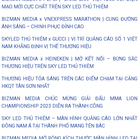
MẠO MỚI CỰC CHẤT TRÊN SKY LED THỦ THIÊM
BIZMAN MEDIA x VNEXPRESS MARATHON | CUNG ĐƯỜNG
ÁNH SÁNG – CHINH PHỤC ĐỈNH CAO
SKYLED THỦ THIÊM x GUCCI | VỊ TRÍ QUẢNG CÁO SỐ 1 VIỆT
NAM KHẲNG ĐỊNH VỊ THẾ THƯƠNG HIỆU
BIZMAN MEDIA x HEINEKEN | MỞ KẾT NỐI – BỪNG SẮC
THƯƠNG HIỆU TRÊN SKY LED THỦ THIÊM
THƯƠNG HIỆU TỎA SÁNG TRÊN CÁC ĐIỂM CHẠM TẠI CẢNG
HKQT TÂN SƠN NHẤT
BIZMAN MEDIA CHÚC MỪNG GIẢI ĐẤU MMA LION
CHAMPIONSHIP 2023 DIỄN RA THÀNH CÔNG
SKY LED THỦ THIÊM – MÀN HÌNH QUẢNG CÁO LỚN NHẤT
ĐÔNG NAM Á TẠI THÀNH PHỐ MANG TÊN BÁC
BIZMAN MEDIA MỞ RỘNG KÍCH THƯỚC MÀN HÌNH LED TẠI