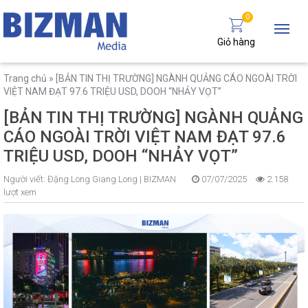
0
Giỏ hàng
Trang chủ
»
[BẢN TIN THỊ TRƯỜNG] NGÀNH QUẢNG CÁO NGOÀI TRỜI
VIỆT NAM ĐẠT 97.6 TRIỆU USD, DOOH “NHẢY VỌT”
[BẢN TIN THỊ TRƯỜNG] NGÀNH QUẢNG
CÁO NGOÀI TRỜI VIỆT NAM ĐẠT 97.6
TRIỆU USD, DOOH “NHẢY VỌT”
Người viết:
Đặng Long Giang Long |
BIZMAN
07/07/2025
2.158
lượt xem