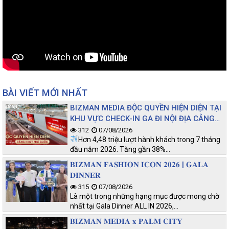
BÀI VIẾT MỚI NHẤT
BIZMAN MEDIA ĐỘC QUYỀN HIỆN DIỆN TẠI
KHU VỰC CHECK-IN GA ĐI NỘI ĐỊA CẢNG
HKQT PHÚ QUỐC
312
07/08/2026
Hơn 4,48 triệu lượt hành khách trong 7 tháng
đầu năm 2026. Tăng gần 38%…
𝐁𝐈𝐙𝐌𝐀𝐍 𝐅𝐀𝐒𝐇𝐈𝐎𝐍 𝐈𝐂𝐎𝐍 𝟐𝟎𝟐𝟔 | 𝐆𝐀𝐋𝐀
𝐃𝐈𝐍𝐍𝐄𝐑
315
07/08/2026
Là một trong những hạng mục được mong chờ
nhất tại Gala Dinner ALL IN 2026,…
𝐁𝐈𝐙𝐌𝐀𝐍 𝐌𝐄𝐃𝐈𝐀 𝐱 𝐏𝐀𝐋𝐌 𝐂𝐈𝐓𝐘