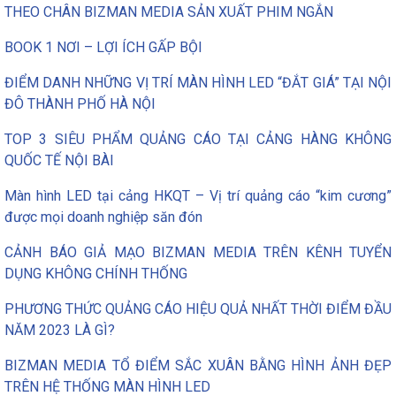
THEO CHÂN BIZMAN MEDIA SẢN XUẤT PHIM NGẮN
BOOK 1 NƠI – LỢI ÍCH GẤP BỘI
ĐIỂM DANH NHỮNG VỊ TRÍ MÀN HÌNH LED “ĐẮT GIÁ” TẠI NỘI
ĐÔ THÀNH PHỐ HÀ NỘI
TOP 3 SIÊU PHẨM QUẢNG CÁO TẠI CẢNG HÀNG KHÔNG
QUỐC TẾ NỘI BÀI
Màn hình LED tại cảng HKQT – Vị trí quảng cáo “kim cương”
được mọi doanh nghiệp săn đón
CẢNH BÁO GIẢ MẠO BIZMAN MEDIA TRÊN KÊNH TUYỂN
DỤNG KHÔNG CHÍNH THỐNG
PHƯƠNG THỨC QUẢNG CÁO HIỆU QUẢ NHẤT THỜI ĐIỂM ĐẦU
NĂM 2023 LÀ GÌ?
BIZMAN MEDIA TỔ ĐIỂM SẮC XUÂN BẰNG HÌNH ẢNH ĐẸP
TRÊN HỆ THỐNG MÀN HÌNH LED