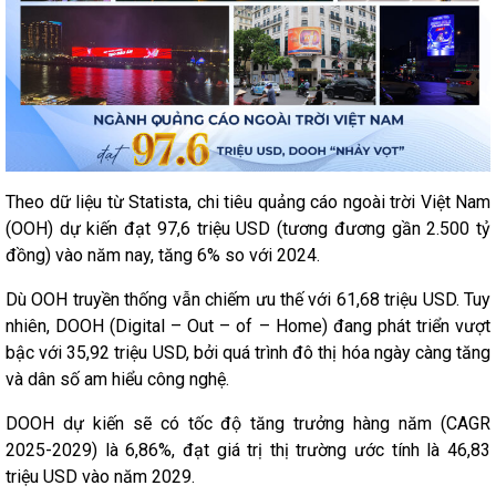
Theo dữ liệu từ Statista, chi tiêu quảng cáo ngoài trời Việt Nam
(OOH) dự kiến đạt 97,6 triệu USD (tương đương gần 2.500 tỷ
đồng) vào năm nay, tăng 6% so với 2024.
Dù OOH truyền thống vẫn chiếm ưu thế với 61,68 triệu USD. Tuy
nhiên, DOOH (Digital – Out – of – Home) đang phát triển vượt
bậc với 35,92 triệu USD, bởi quá trình đô thị hóa ngày càng tăng
và dân số am hiểu công nghệ.
DOOH dự kiến ​​sẽ có tốc độ tăng trưởng hàng năm (CAGR
2025-2029) là 6,86%, đạt giá trị thị trường ước tính là 46,83
triệu USD vào năm 2029.