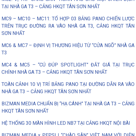
TẠI NHÀ GA T3 – CẢNG HKQT TÂN SƠN NHẤT
MC9 – MC10 – MC11: TỔ HỢP 03 BẢNG PANO CHIẾN LƯỢC
TRÊN TRỤC ĐƯỜNG RA VÀO NHÀ GA T3, CẢNG HKQT TÂN
SƠN NHẤT
MC6 & MC7 – ĐỊNH VỊ THƯƠNG HIỆU TỪ “CỬA NGÕ” NHÀ GA
T3
MC4 & MC5 – “CÚ ĐÚP SPOTLIGHT” ĐẮT GIÁ TẠI TRỤC
CHÍNH NHÀ GA T3 – CẢNG HKQT TÂN SƠN NHẤT
TOÀN CẢNH 10 VỊ TRÍ BẢNG PANO TẠI ĐƯỜNG DẪN RA VÀO
NHÀ GA T3 – CẢNG HKQT TÂN SƠN NHẤT
BIZMAN MEDIA CHUẨN BỊ “HẠ CÁNH” TẠI NHÀ GA T3 – CẢNG
HKQT TÂN SƠN NHẤT
HỆ THỐNG 30 MÀN HÌNH LED NB7 TẠI CẢNG HKQT NỘI BÀI
BIZMAN MEDIA x PEPSI | “CHÀO SÂN” VIỆT NAM VỚI DIỆN