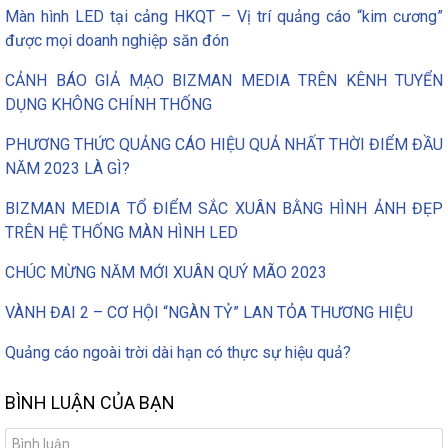
Màn hình LED tại cảng HKQT – Vị trí quảng cáo “kim cương”
được mọi doanh nghiệp săn đón
CẢNH BÁO GIẢ MẠO BIZMAN MEDIA TRÊN KÊNH TUYỂN
DỤNG KHÔNG CHÍNH THỐNG
PHƯƠNG THỨC QUẢNG CÁO HIỆU QUẢ NHẤT THỜI ĐIỂM ĐẦU
NĂM 2023 LÀ GÌ?
BIZMAN MEDIA TỔ ĐIỂM SẮC XUÂN BẰNG HÌNH ẢNH ĐẸP
TRÊN HỆ THỐNG MÀN HÌNH LED
CHÚC MỪNG NĂM MỚI XUÂN QUÝ MÃO 2023
VÀNH ĐAI 2 – CƠ HỘI “NGÀN TỶ” LAN TỎA THƯƠNG HIỆU
Quảng cáo ngoài trời dài hạn có thực sự hiệu quả?
BÌNH LUẬN CỦA BẠN