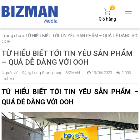
0
Giỏ hàng
Trang chủ
»
TỪ HIỂU BIẾT TỚI TIN YÊU SẢN PHẨM – QUÁ DỄ DÀNG VỚI
OOH
TỪ HIỂU BIẾT TỚI TIN YÊU SẢN PHẨM
– QUÁ DỄ DÀNG VỚI OOH
Người viết:
Đặng Long Giang Long |
BIZMAN
19/06/2023
2.003
lượt xem
TỪ HIỂU BIẾT TỚI TIN YÊU SẢN PHẨM –
QUÁ DỄ DÀNG VỚI OOH