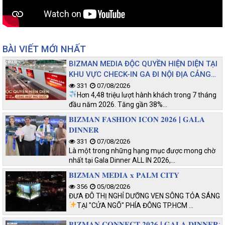
BÀI VIẾT MỚI NHẤT
BIZMAN MEDIA ĐỘC QUYỀN HIỆN DIỆN TẠI
KHU VỰC CHECK-IN GA ĐI NỘI ĐỊA CẢNG
HKQT PHÚ QUỐC
331
07/08/2026
Hơn 4,48 triệu lượt hành khách trong 7 tháng
đầu năm 2026. Tăng gần 38%…
𝐁𝐈𝐙𝐌𝐀𝐍 𝐅𝐀𝐒𝐇𝐈𝐎𝐍 𝐈𝐂𝐎𝐍 𝟐𝟎𝟐𝟔 | 𝐆𝐀𝐋𝐀
𝐃𝐈𝐍𝐍𝐄𝐑
331
07/08/2026
Là một trong những hạng mục được mong chờ
nhất tại Gala Dinner ALL IN 2026,…
𝐁𝐈𝐙𝐌𝐀𝐍 𝐌𝐄𝐃𝐈𝐀 𝐱 𝐏𝐀𝐋𝐌 𝐂𝐈𝐓𝐘
356
05/08/2026
ĐƯA ĐÔ THỊ NGHỈ DƯỠNG VEN SÔNG TỎA SÁNG
TẠI "CỬA NGÕ" PHÍA ĐÔNG TP.HCM
…
𝐁𝐈𝐙𝐌𝐀𝐍 𝐂𝐎𝐍𝐍𝐄𝐂𝐓 𝟐𝟎𝟐𝟔 | 𝐆𝐀𝐋𝐀 𝐃𝐈𝐍𝐍𝐄𝐑: