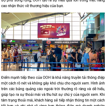
độ phủ sóng rộng, OOH tạo ra sự hiệu quả lớn trong việc nâng
cao nhận thức về thương hiệu của bạn.
Điểm mạnh tiếp theo của OOH là khả năng truyền tải thông điệp
một cách rõ nét và không gây khó chịu cho người xem. Hình ảnh
trên các bảng quảng cáo ngoài trời thường rõ ràng và dễ hiểu,
giúp tạo ra sự thoải mái và thu hút sự chú ý của người xem. Khi
tâm trạng thoải mái, khách hàng sẽ tiếp nhận thông tin một cách
tốt hơn và ghi nhớ rõ ràng hơn thông điệp mà doanh nghiệp