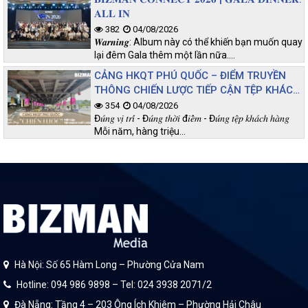
𝐀𝐋𝐋 𝐈𝐍
382
04/08/2026
𝑾𝒂𝒓𝒏𝒊𝒏𝒈: Album này có thể khiến bạn muốn quay
lại đêm Gala thêm một lần nữa.…
CẢNG HKQT PHÚ QUỐC – ĐIỂM TRUYỀN
THÔNG CHIẾN LƯỢC TIẾP CẬN TỆP KHÁCH
CHẤT LƯỢNG
354
04/08/2026
Đ𝑢́𝑛𝑔 𝑣𝑖̣ 𝑡𝑟𝑖́ - Đ𝑢́𝑛𝑔 𝑡ℎ𝑜̛̀𝑖 đ𝑖𝑒̂̉𝑚 - Đ𝑢́𝑛𝑔 𝑡𝑒̣̂𝑝 𝑘ℎ𝑎́𝑐ℎ ℎ𝑎̀𝑛𝑔
Mỗi năm, hàng triệu…
Hà Nội: Số 65 Hàm Long – Phường Cửa Nam
Hotline: 094 986 9898 – Tel: 024 3938 2071/2
Đà Nẵng: Tầng 4 – 203 Ông Ích Khiêm – Phường Hải Châu