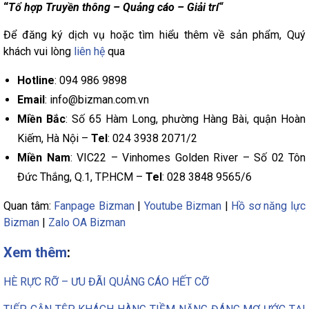
“
Tổ hợp Truyền thông – Quảng cáo – Giải trí“
Để đăng ký dịch vụ hoặc tìm hiểu thêm về sản phẩm, Quý
khách vui lòng
liên hệ
qua
Hotline
: 094 986 9898
Email
: info@bizman.com.vn
Miền Bắc
: Số 65 Hàm Long, phường Hàng Bài, quận Hoàn
Kiếm, Hà Nội –
Tel
: 024 3938 2071/2
Miền Nam
: VIC22 – Vinhomes Golden River – Số 02 Tôn
Đức Thắng, Q.1, TP.HCM –
Tel
: 028 3848 9565/6
Quan tâm:
Fanpage Bizman
|
Youtube Bizman
|
Hồ sơ năng lực
Bizman
|
Zalo OA Bizman
Xem thêm
:
HÈ RỰC RỠ – ƯU ĐÃI QUẢNG CÁO HẾT CỠ