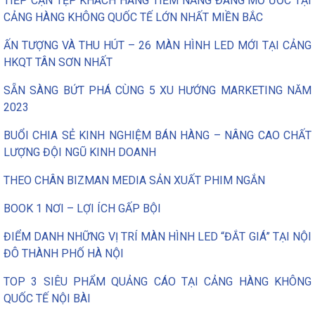
TIẾP CẬN TỆP KHÁCH HÀNG TIỀM NĂNG ĐÁNG MƠ ƯỚC TẠI
CẢNG HÀNG KHÔNG QUỐC TẾ LỚN NHẤT MIỀN BẮC
ẤN TƯỢNG VÀ THU HÚT – 26 MÀN HÌNH LED MỚI TẠI CẢNG
HKQT TÂN SƠN NHẤT
SẴN SÀNG BỨT PHÁ CÙNG 5 XU HƯỚNG MARKETING NĂM
2023
BUỔI CHIA SẺ KINH NGHIỆM BÁN HÀNG – NÂNG CAO CHẤT
LƯỢNG ĐỘI NGŨ KINH DOANH
THEO CHÂN BIZMAN MEDIA SẢN XUẤT PHIM NGẮN
BOOK 1 NƠI – LỢI ÍCH GẤP BỘI
ĐIỂM DANH NHỮNG VỊ TRÍ MÀN HÌNH LED “ĐẮT GIÁ” TẠI NỘI
ĐÔ THÀNH PHỐ HÀ NỘI
TOP 3 SIÊU PHẨM QUẢNG CÁO TẠI CẢNG HÀNG KHÔNG
QUỐC TẾ NỘI BÀI