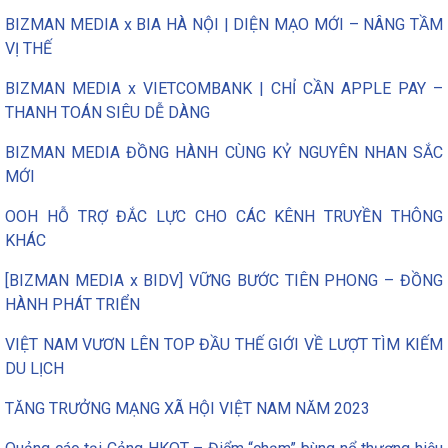
BIZMAN MEDIA x BIA HÀ NỘI | DIỆN MẠO MỚI – NÂNG TẦM
VỊ THẾ
BIZMAN MEDIA x VIETCOMBANK | CHỈ CẦN APPLE PAY –
THANH TOÁN SIÊU DỄ DÀNG
BIZMAN MEDIA ĐỒNG HÀNH CÙNG KỶ NGUYÊN NHAN SẮC
MỚI
OOH HỖ TRỢ ĐẮC LỰC CHO CÁC KÊNH TRUYỀN THÔNG
KHÁC
[BIZMAN MEDIA x BIDV] VỮNG BƯỚC TIÊN PHONG – ĐỒNG
HÀNH PHÁT TRIỂN
VIỆT NAM VƯƠN LÊN TOP ĐẦU THẾ GIỚI VỀ LƯỢT TÌM KIẾM
DU LỊCH
TĂNG TRƯỞNG MẠNG XÃ HỘI VIỆT NAM NĂM 2023