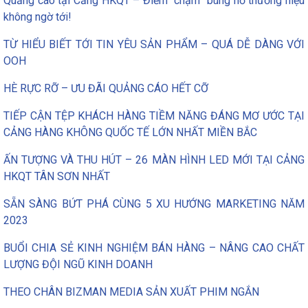
Quảng cáo tại Cảng HKQT – Điểm “chạm” bùng nổ thương hiệu
không ngờ tới!
TỪ HIỂU BIẾT TỚI TIN YÊU SẢN PHẨM – QUÁ DỄ DÀNG VỚI
OOH
HÈ RỰC RỠ – ƯU ĐÃI QUẢNG CÁO HẾT CỠ
TIẾP CẬN TỆP KHÁCH HÀNG TIỀM NĂNG ĐÁNG MƠ ƯỚC TẠI
CẢNG HÀNG KHÔNG QUỐC TẾ LỚN NHẤT MIỀN BẮC
ẤN TƯỢNG VÀ THU HÚT – 26 MÀN HÌNH LED MỚI TẠI CẢNG
HKQT TÂN SƠN NHẤT
SẴN SÀNG BỨT PHÁ CÙNG 5 XU HƯỚNG MARKETING NĂM
2023
BUỔI CHIA SẺ KINH NGHIỆM BÁN HÀNG – NÂNG CAO CHẤT
LƯỢNG ĐỘI NGŨ KINH DOANH
THEO CHÂN BIZMAN MEDIA SẢN XUẤT PHIM NGẮN