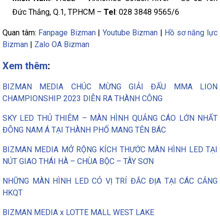
Đức Thắng, Q.1, TP.HCM –
Tel
: 028 3848 9565/6
Quan tâm:
Fanpage Bizman
|
Youtube Bizman
|
Hồ sơ năng lực
Bizman
|
Zalo OA Bizman
Xem thêm
:
BIZMAN MEDIA CHÚC MỪNG GIẢI ĐẤU MMA LION
CHAMPIONSHIP 2023 DIỄN RA THÀNH CÔNG
SKY LED THỦ THIÊM – MÀN HÌNH QUẢNG CÁO LỚN NHẤT
ĐÔNG NAM Á TẠI THÀNH PHỐ MANG TÊN BÁC
BIZMAN MEDIA MỞ RỘNG KÍCH THƯỚC MÀN HÌNH LED TẠI
NÚT GIAO THÁI HÀ – CHÙA BỘC – TÂY SƠN
NHỮNG MÀN HÌNH LED CÓ VỊ TRÍ ĐẮC ĐỊA TẠI CÁC CẢNG
HKQT
BIZMAN MEDIA x LOTTE MALL WEST LAKE