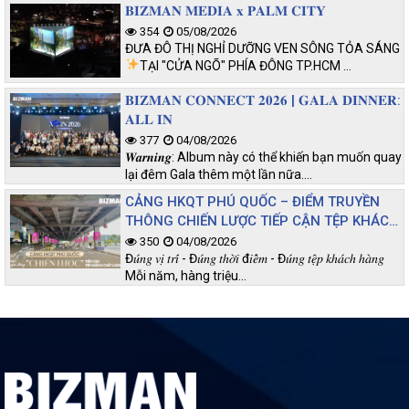
𝐁𝐈𝐙𝐌𝐀𝐍 𝐌𝐄𝐃𝐈𝐀 𝐱 𝐏𝐀𝐋𝐌 𝐂𝐈𝐓𝐘
354
05/08/2026
ĐƯA ĐÔ THỊ NGHỈ DƯỠNG VEN SÔNG TỎA SÁNG
TẠI "CỬA NGÕ" PHÍA ĐÔNG TP.HCM
…
𝐁𝐈𝐙𝐌𝐀𝐍 𝐂𝐎𝐍𝐍𝐄𝐂𝐓 𝟐𝟎𝟐𝟔 | 𝐆𝐀𝐋𝐀 𝐃𝐈𝐍𝐍𝐄𝐑:
𝐀𝐋𝐋 𝐈𝐍
377
04/08/2026
𝑾𝒂𝒓𝒏𝒊𝒏𝒈: Album này có thể khiến bạn muốn quay
lại đêm Gala thêm một lần nữa.…
CẢNG HKQT PHÚ QUỐC – ĐIỂM TRUYỀN
THÔNG CHIẾN LƯỢC TIẾP CẬN TỆP KHÁCH
CHẤT LƯỢNG
350
04/08/2026
Đ𝑢́𝑛𝑔 𝑣𝑖̣ 𝑡𝑟𝑖́ - Đ𝑢́𝑛𝑔 𝑡ℎ𝑜̛̀𝑖 đ𝑖𝑒̂̉𝑚 - Đ𝑢́𝑛𝑔 𝑡𝑒̣̂𝑝 𝑘ℎ𝑎́𝑐ℎ ℎ𝑎̀𝑛𝑔
Mỗi năm, hàng triệu…