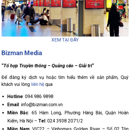
XEM TẠI ĐÂY
Bizman Media
“
Tổ hợp Truyền thông – Quảng cáo – Giải trí“
Để đăng ký dịch vụ hoặc tìm hiểu thêm về sản phẩm, Quý
khách vui lòng
liên hệ
qua
Hotline
: 094 986 9898
Email
: info@bizman.com.vn
Miền Bắc
: 65 Hàm Long, Phường Hàng Bài, Quận Hoàn
Kiếm, Hà Nội –
Tel
: 024 3938 2071/2
Miền Nam
: VIC22 – Vinhomes Golden River – Số 02 Tôn