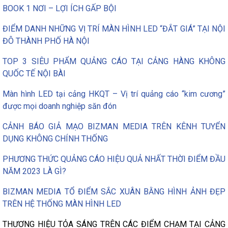
BOOK 1 NƠI – LỢI ÍCH GẤP BỘI
ĐIỂM DANH NHỮNG VỊ TRÍ MÀN HÌNH LED “ĐẮT GIÁ” TẠI NỘI
ĐÔ THÀNH PHỐ HÀ NỘI
TOP 3 SIÊU PHẨM QUẢNG CÁO TẠI CẢNG HÀNG KHÔNG
QUỐC TẾ NỘI BÀI
Màn hình LED tại cảng HKQT – Vị trí quảng cáo “kim cương”
được mọi doanh nghiệp săn đón
CẢNH BÁO GIẢ MẠO BIZMAN MEDIA TRÊN KÊNH TUYỂN
DỤNG KHÔNG CHÍNH THỐNG
PHƯƠNG THỨC QUẢNG CÁO HIỆU QUẢ NHẤT THỜI ĐIỂM ĐẦU
NĂM 2023 LÀ GÌ?
BIZMAN MEDIA TỔ ĐIỂM SẮC XUÂN BẰNG HÌNH ẢNH ĐẸP
TRÊN HỆ THỐNG MÀN HÌNH LED
THƯƠNG HIỆU TỎA SÁNG TRÊN CÁC ĐIỂM CHẠM TẠI CẢNG