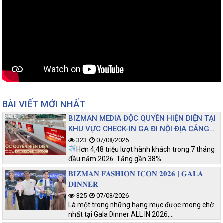
BÀI VIẾT MỚI NHẤT
BIZMAN MEDIA ĐỘC QUYỀN HIỆN DIỆN TẠI
KHU VỰC CHECK-IN GA ĐI NỘI ĐỊA CẢNG
HKQT PHÚ QUỐC
323
07/08/2026
Hơn 4,48 triệu lượt hành khách trong 7 tháng
đầu năm 2026. Tăng gần 38%…
𝐁𝐈𝐙𝐌𝐀𝐍 𝐅𝐀𝐒𝐇𝐈𝐎𝐍 𝐈𝐂𝐎𝐍 𝟐𝟎𝟐𝟔 | 𝐆𝐀𝐋𝐀
𝐃𝐈𝐍𝐍𝐄𝐑
325
07/08/2026
Là một trong những hạng mục được mong chờ
nhất tại Gala Dinner ALL IN 2026,…