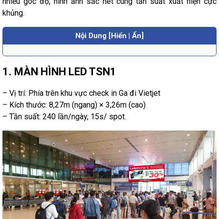
nhiều góc độ, hình ảnh sắc nét cùng tần suất xuất hiện cực
khủng.
Nội Dung [Hiển | Ẩn]
1. MÀN HÌNH LED TSN1
– Vị trí: Phía trên khu vực check in Ga đi Vietjet
– Kích thước: 8,27m (ngang) × 3,26m (cao)
– Tần suất: 240 lần/ngày, 15s/ spot.