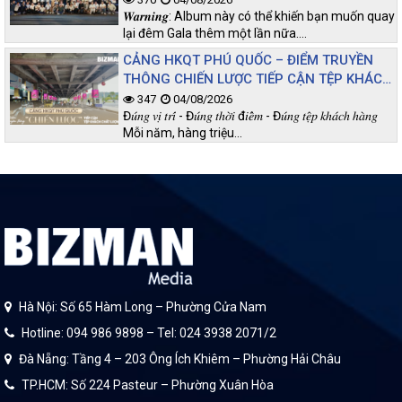
𝑾𝒂𝒓𝒏𝒊𝒏𝒈: Album này có thể khiến bạn muốn quay
lại đêm Gala thêm một lần nữa.…
CẢNG HKQT PHÚ QUỐC – ĐIỂM TRUYỀN
THÔNG CHIẾN LƯỢC TIẾP CẬN TỆP KHÁCH
CHẤT LƯỢNG
347
04/08/2026
Đ𝑢́𝑛𝑔 𝑣𝑖̣ 𝑡𝑟𝑖́ - Đ𝑢́𝑛𝑔 𝑡ℎ𝑜̛̀𝑖 đ𝑖𝑒̂̉𝑚 - Đ𝑢́𝑛𝑔 𝑡𝑒̣̂𝑝 𝑘ℎ𝑎́𝑐ℎ ℎ𝑎̀𝑛𝑔
Mỗi năm, hàng triệu…
Hà Nội: Số 65 Hàm Long – Phường Cửa Nam
Hotline: 094 986 9898 – Tel: 024 3938 2071/2
Đà Nẵng: Tầng 4 – 203 Ông Ích Khiêm – Phường Hải Châu
TP.HCM: Số 224 Pasteur – Phường Xuân Hòa