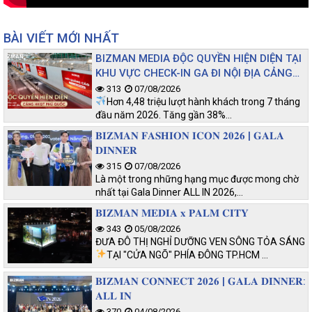
BÀI VIẾT MỚI NHẤT
BIZMAN MEDIA ĐỘC QUYỀN HIỆN DIỆN TẠI
KHU VỰC CHECK-IN GA ĐI NỘI ĐỊA CẢNG
HKQT PHÚ QUỐC
313
07/08/2026
Hơn 4,48 triệu lượt hành khách trong 7 tháng
đầu năm 2026. Tăng gần 38%…
𝐁𝐈𝐙𝐌𝐀𝐍 𝐅𝐀𝐒𝐇𝐈𝐎𝐍 𝐈𝐂𝐎𝐍 𝟐𝟎𝟐𝟔 | 𝐆𝐀𝐋𝐀
𝐃𝐈𝐍𝐍𝐄𝐑
315
07/08/2026
Là một trong những hạng mục được mong chờ
nhất tại Gala Dinner ALL IN 2026,…
𝐁𝐈𝐙𝐌𝐀𝐍 𝐌𝐄𝐃𝐈𝐀 𝐱 𝐏𝐀𝐋𝐌 𝐂𝐈𝐓𝐘
343
05/08/2026
ĐƯA ĐÔ THỊ NGHỈ DƯỠNG VEN SÔNG TỎA SÁNG
TẠI "CỬA NGÕ" PHÍA ĐÔNG TP.HCM
…
𝐁𝐈𝐙𝐌𝐀𝐍 𝐂𝐎𝐍𝐍𝐄𝐂𝐓 𝟐𝟎𝟐𝟔 | 𝐆𝐀𝐋𝐀 𝐃𝐈𝐍𝐍𝐄𝐑:
𝐀𝐋𝐋 𝐈𝐍
370
04/08/2026