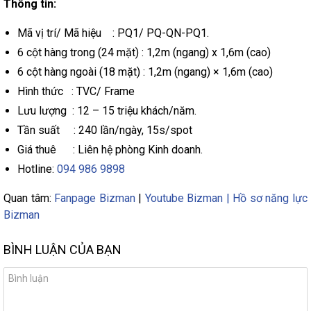
Thông tin:
Mã vị trí/ Mã hiệu : PQ1/ PQ-QN-PQ1.
6 cột hàng trong (24 mặt) : 1,2m (ngang) x 1,6m (cao)
6 cột hàng ngoài (18 mặt) : 1,2m (ngang) × 1,6m (cao)
Hình thức : TVC/ Frame
Lưu lượng : 12 – 15 triệu khách/năm.
Tần suất : 240 lần/ngày, 15s/spot
Giá thuê : Liên hệ phòng Kinh doanh.
Hotline:
094 986 9898
Quan tâm:
Fanpage Bizman
|
Youtube Bizman |
Hồ sơ năng lực
Bizman
BÌNH LUẬN CỦA BẠN