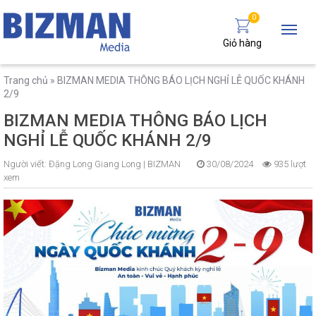
0
Giỏ hàng
Trang chủ
»
BIZMAN MEDIA THÔNG BÁO LỊCH NGHỈ LỄ QUỐC KHÁNH
2/9
BIZMAN MEDIA THÔNG BÁO LỊCH
NGHỈ LỄ QUỐC KHÁNH 2/9
Người viết:
Đặng Long Giang Long |
BIZMAN
30/08/2024
935 lượt
xem