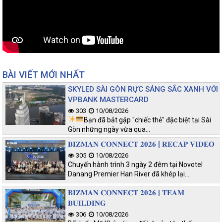
BÀI VIẾT MỚI NHẤT
SKYLED SÀI GÒN RỰC SÁNG SẮC XANH VỚI
VPBANK MASTERCARD
303
10/08/2026
Bạn đã bắt gặp "chiếc thẻ" đặc biệt tại Sài
Gòn những ngày vừa qua…
𝐁𝐈𝐙𝐌𝐀𝐍 𝐂𝐎𝐍𝐍𝐄𝐂𝐓 𝟐𝟎𝟐𝟔 | 𝐑𝐄𝐂𝐀𝐏 𝐕𝐈𝐃𝐄𝐎
305
10/08/2026
Chuyến hành trình 3 ngày 2 đêm tại Novotel
Danang Premier Han River đã khép lại…
𝐁𝐈𝐙𝐌𝐀𝐍 𝐂𝐎𝐍𝐍𝐄𝐂𝐓 𝟐𝟎𝟐𝟔 | 𝐓𝐄𝐀𝐌
𝐁𝐔𝐈𝐋𝐃𝐈𝐍𝐆
306
10/08/2026