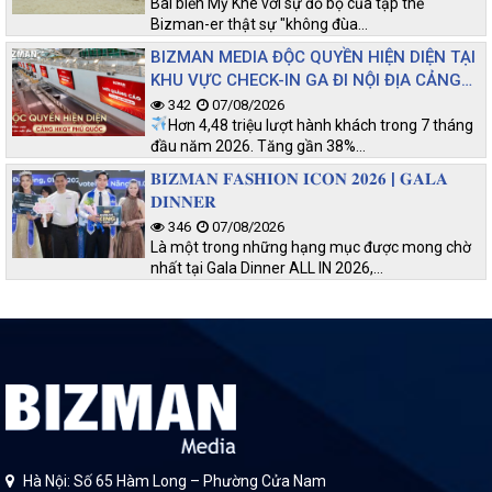
Bãi biển Mỹ Khê với sự đổ bộ của tập thể
Bizman-er thật sự "không đùa…
BIZMAN MEDIA ĐỘC QUYỀN HIỆN DIỆN TẠI
KHU VỰC CHECK-IN GA ĐI NỘI ĐỊA CẢNG
HKQT PHÚ QUỐC
342
07/08/2026
Hơn 4,48 triệu lượt hành khách trong 7 tháng
đầu năm 2026. Tăng gần 38%…
𝐁𝐈𝐙𝐌𝐀𝐍 𝐅𝐀𝐒𝐇𝐈𝐎𝐍 𝐈𝐂𝐎𝐍 𝟐𝟎𝟐𝟔 | 𝐆𝐀𝐋𝐀
𝐃𝐈𝐍𝐍𝐄𝐑
346
07/08/2026
Là một trong những hạng mục được mong chờ
nhất tại Gala Dinner ALL IN 2026,…
Hà Nội: Số 65 Hàm Long – Phường Cửa Nam