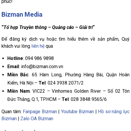
phúc!
Bizman Media
“
Tổ hợp Truyền thông – Quảng cáo – Giải trí“
Để đăng ký dịch vụ hoặc tìm hiểu thêm về sản phẩm, Quý
khách vui lòng
liên hệ
qua
Hotline
: 094 986 9898
Email
: info@bizman.com.vn
Miền Bắc
: 65 Hàm Long, Phường Hàng Bài, Quận Hoàn
Kiếm, Hà Nội –
Tel
: 024 3938 2071/2
Miền Nam
: VIC22 – Vinhomes Golden River – Số 02 Tôn
Đức Thắng, Q.1, TP.HCM –
Tel
: 028 3848 9565/6
Quan tâm:
Fanpage Bizman
|
Youtube Bizman
|
Hồ sơ năng lực
Bizman
|
Zalo OA Bizman