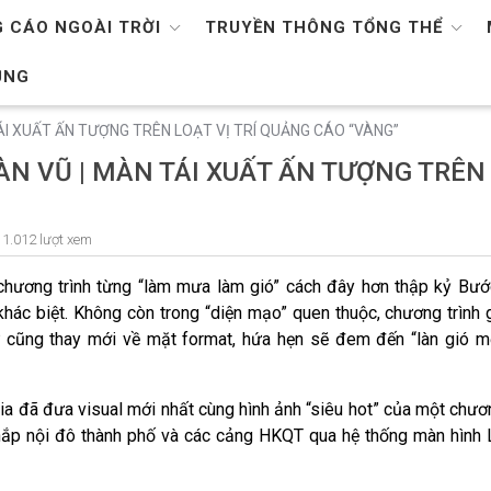
 CÁO NGOÀI TRỜI
TRUYỀN THÔNG TỔNG THỂ
ỤNG
I XUẤT ẤN TƯỢNG TRÊN LOẠT VỊ TRÍ QUẢNG CÁO “VÀNG”
N VŨ | MÀN TÁI XUẤT ẤN TƯỢNG TRÊN
1.012 lượt xem
chương trình từng “làm mưa làm gió” cách đây hơn thập kỷ Bư
khác biệt
. Không còn trong “diện mạo” quen thuộc, chương trình 
ư cũng thay mới về mặt format, hứa hẹn sẽ đem đến “làn gió m
dia đã đưa visual mới nhất cùng hình ảnh “siêu hot” của một chươn
ắp nội đô thành phố và các cảng HKQT qua hệ thống màn hình 