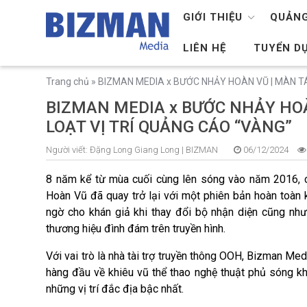
GIỚI THIỆU
QUẢNG
LIÊN HỆ
TUYỂN D
Trang chủ
»
BIZMAN MEDIA x BƯỚC NHẢY HOÀN VŨ | MÀN TÁ
BIZMAN MEDIA x BƯỚC NHẢY HOÀ
LOẠT VỊ TRÍ QUẢNG CÁO “VÀNG”
Người viết:
Đặng Long Giang Long |
BIZMAN
06/12/2024
8 năm kể từ mùa cuối cùng lên sóng vào năm 2016, 
Hoàn Vũ đã quay trở lại
với một phiên bản hoàn toàn 
ngờ cho khán giả khi thay đổi bộ nhận diện cũng nh
thương hiệu đình đám trên truyền hình.
Với vai trò là nhà tài trợ truyền thông OOH, Bizman Me
hàng đầu về khiêu vũ thể thao nghệ thuật
phủ sóng kh
những vị trí đắc địa bậc nhất.