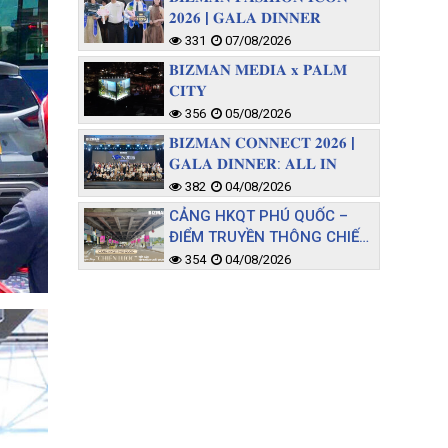
𝟐𝟎𝟐𝟔 | 𝐆𝐀𝐋𝐀 𝐃𝐈𝐍𝐍𝐄𝐑
331
07/08/2026
𝐁𝐈𝐙𝐌𝐀𝐍 𝐌𝐄𝐃𝐈𝐀 𝐱 𝐏𝐀𝐋𝐌
𝐂𝐈𝐓𝐘
356
05/08/2026
𝐁𝐈𝐙𝐌𝐀𝐍 𝐂𝐎𝐍𝐍𝐄𝐂𝐓 𝟐𝟎𝟐𝟔 |
𝐆𝐀𝐋𝐀 𝐃𝐈𝐍𝐍𝐄𝐑: 𝐀𝐋𝐋 𝐈𝐍
382
04/08/2026
CẢNG HKQT PHÚ QUỐC –
ĐIỂM TRUYỀN THÔNG CHIẾN
LƯỢC TIẾP CẬN TỆP KHÁCH
354
04/08/2026
CHẤT LƯỢNG