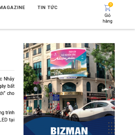
0
MAGAZINE
TIN TỨC
Giỏ
hàng
ớc Nhảy
gây bất
ới” cho
g trình
LED tại