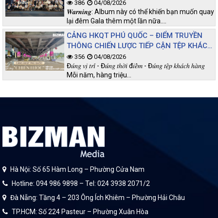
386
04/08/2026
𝑾𝒂𝒓𝒏𝒊𝒏𝒈: Album này có thể khiến bạn muốn quay
lại đêm Gala thêm một lần nữa.…
CẢNG HKQT PHÚ QUỐC – ĐIỂM TRUYỀN
THÔNG CHIẾN LƯỢC TIẾP CẬN TỆP KHÁCH
CHẤT LƯỢNG
356
04/08/2026
Đ𝑢́𝑛𝑔 𝑣𝑖̣ 𝑡𝑟𝑖́ - Đ𝑢́𝑛𝑔 𝑡ℎ𝑜̛̀𝑖 đ𝑖𝑒̂̉𝑚 - Đ𝑢́𝑛𝑔 𝑡𝑒̣̂𝑝 𝑘ℎ𝑎́𝑐ℎ ℎ𝑎̀𝑛𝑔
Mỗi năm, hàng triệu…
Hà Nội: Số 65 Hàm Long – Phường Cửa Nam
Hotline: 094 986 9898 – Tel: 024 3938 2071/2
Đà Nẵng: Tầng 4 – 203 Ông Ích Khiêm – Phường Hải Châu
TP.HCM: Số 224 Pasteur – Phường Xuân Hòa