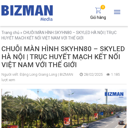
0
Giỏ hàng
Trang chủ
»
CHUỖI MÀN HÌNH SKYHN80 – SKYLED HÀ NỘI | TRỤC
HUYẾT MẠCH KẾT NỐI VIỆT NAM VỚI THẾ GIỚI
CHUỖI MÀN HÌNH SKYHN80 – SKYLED
HÀ NỘI | TRỤC HUYẾT MẠCH KẾT NỐI
VIỆT NAM VỚI THẾ GIỚI
Người viết:
Đặng Long Giang Long |
BIZMAN
28/02/2025
1.185
lượt xem