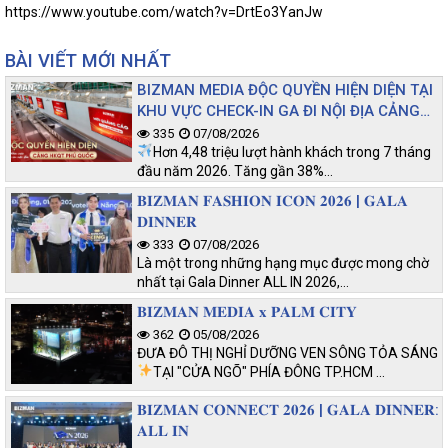
https://www.youtube.com/watch?v=DrtEo3YanJw
BÀI VIẾT MỚI NHẤT
BIZMAN MEDIA ĐỘC QUYỀN HIỆN DIỆN TẠI
KHU VỰC CHECK-IN GA ĐI NỘI ĐỊA CẢNG
HKQT PHÚ QUỐC
335
07/08/2026
Hơn 4,48 triệu lượt hành khách trong 7 tháng
đầu năm 2026. Tăng gần 38%…
𝐁𝐈𝐙𝐌𝐀𝐍 𝐅𝐀𝐒𝐇𝐈𝐎𝐍 𝐈𝐂𝐎𝐍 𝟐𝟎𝟐𝟔 | 𝐆𝐀𝐋𝐀
𝐃𝐈𝐍𝐍𝐄𝐑
333
07/08/2026
Là một trong những hạng mục được mong chờ
nhất tại Gala Dinner ALL IN 2026,…
𝐁𝐈𝐙𝐌𝐀𝐍 𝐌𝐄𝐃𝐈𝐀 𝐱 𝐏𝐀𝐋𝐌 𝐂𝐈𝐓𝐘
362
05/08/2026
ĐƯA ĐÔ THỊ NGHỈ DƯỠNG VEN SÔNG TỎA SÁNG
TẠI "CỬA NGÕ" PHÍA ĐÔNG TP.HCM
…
𝐁𝐈𝐙𝐌𝐀𝐍 𝐂𝐎𝐍𝐍𝐄𝐂𝐓 𝟐𝟎𝟐𝟔 | 𝐆𝐀𝐋𝐀 𝐃𝐈𝐍𝐍𝐄𝐑:
𝐀𝐋𝐋 𝐈𝐍