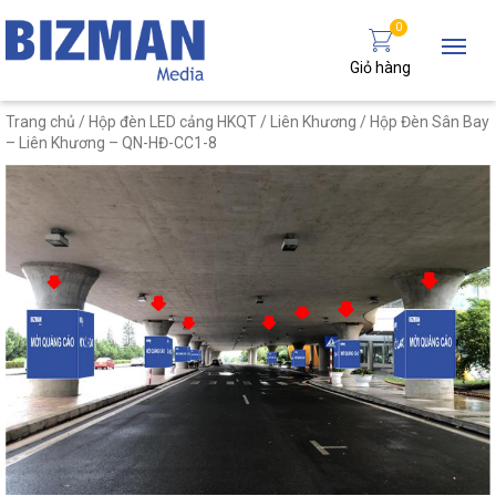
0
Giỏ hàng
Trang chủ
/
Hộp đèn LED cảng HKQT
/
Liên Khương
/ Hộp Đèn Sân Bay
– Liên Khương – QN-HĐ-CC1-8