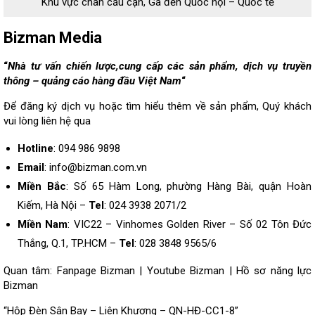
Khu vực chân cầu cạn, Ga đến Quốc nội – Quốc tế
Bizman Media
“
Nhà tư vấn chiến lược,cung cấp các sản phẩm, dịch vụ truyền
thông – quảng cáo hàng đầu Việt Nam
“
Để đăng ký dịch vụ hoặc tìm hiểu thêm về sản phẩm, Quý khách
vui lòng
liên hệ
qua
Hotline
: 094 986 9898
Email
: info@bizman.com.vn
Miền Bắc
: Số 65 Hàm Long, phường Hàng Bài, quận Hoàn
Kiếm, Hà Nội –
Tel
: 024 3938 2071/2
Miền Nam
: VIC22 – Vinhomes Golden River – Số 02 Tôn Đức
Thắng, Q.1, TP.HCM –
Tel
: 028 3848 9565/6
Quan tâm:
Fanpage Bizman
|
Youtube Bizman
|
Hồ sơ năng lực
Bizman
“Hộp Đèn Sân Bay – Liên Khương – QN-HĐ-CC1-8”