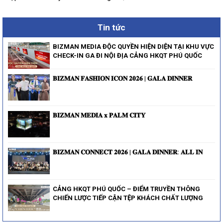
Tin tức
BIZMAN MEDIA ĐỘC QUYỀN HIỆN DIỆN TẠI KHU VỰC
CHECK-IN GA ĐI NỘI ĐỊA CẢNG HKQT PHÚ QUỐC
𝐁𝐈𝐙𝐌𝐀𝐍 𝐅𝐀𝐒𝐇𝐈𝐎𝐍 𝐈𝐂𝐎𝐍 𝟐𝟎𝟐𝟔 | 𝐆𝐀𝐋𝐀 𝐃𝐈𝐍𝐍𝐄𝐑
𝐁𝐈𝐙𝐌𝐀𝐍 𝐌𝐄𝐃𝐈𝐀 𝐱 𝐏𝐀𝐋𝐌 𝐂𝐈𝐓𝐘
𝐁𝐈𝐙𝐌𝐀𝐍 𝐂𝐎𝐍𝐍𝐄𝐂𝐓 𝟐𝟎𝟐𝟔 | 𝐆𝐀𝐋𝐀 𝐃𝐈𝐍𝐍𝐄𝐑: 𝐀𝐋𝐋 𝐈𝐍
CẢNG HKQT PHÚ QUỐC – ĐIỂM TRUYỀN THÔNG
CHIẾN LƯỢC TIẾP CẬN TỆP KHÁCH CHẤT LƯỢNG