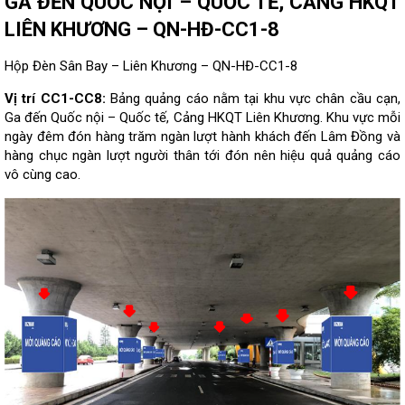
GA ĐẾN QUỐC NỘI – QUỐC TẾ, CẢNG HKQT
LIÊN KHƯƠNG – QN-HĐ-CC1-8
Hộp Đèn Sân Bay – Liên Khương – QN-HĐ-CC1-8
Vị trí CC1-CC8:
Bảng quảng cáo nằm tại khu vực chân cầu cạn,
Ga đến Quốc nội – Quốc tế, Cảng HKQT Liên Khương. Khu vực mỗi
ngày đêm đón hàng trăm ngàn lượt hành khách đến Lâm Đồng và
hàng chục ngàn lượt người thân tới đón nên hiệu quả quảng cáo
vô cùng cao.