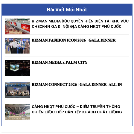
Bài Viết Mới Nhất
BIZMAN MEDIA ĐỘC QUYỀN HIỆN DIỆN TẠI KHU VỰC
CHECK-IN GA ĐI NỘI ĐỊA CẢNG HKQT PHÚ QUỐC
𝐁𝐈𝐙𝐌𝐀𝐍 𝐅𝐀𝐒𝐇𝐈𝐎𝐍 𝐈𝐂𝐎𝐍 𝟐𝟎𝟐𝟔 | 𝐆𝐀𝐋𝐀 𝐃𝐈𝐍𝐍𝐄𝐑
𝐁𝐈𝐙𝐌𝐀𝐍 𝐌𝐄𝐃𝐈𝐀 𝐱 𝐏𝐀𝐋𝐌 𝐂𝐈𝐓𝐘
𝐁𝐈𝐙𝐌𝐀𝐍 𝐂𝐎𝐍𝐍𝐄𝐂𝐓 𝟐𝟎𝟐𝟔 | 𝐆𝐀𝐋𝐀 𝐃𝐈𝐍𝐍𝐄𝐑: 𝐀𝐋𝐋 𝐈𝐍
CẢNG HKQT PHÚ QUỐC – ĐIỂM TRUYỀN THÔNG
CHIẾN LƯỢC TIẾP CẬN TỆP KHÁCH CHẤT LƯỢNG