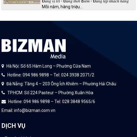
Đ𝑢́𝑛𝑔 𝑣𝑖̣ 𝑡𝑟𝑖́ - Đ𝑢́𝑛𝑔 𝑡ℎ𝑜̛̀𝑖 đ𝑖𝑒̂̉𝑚 - Đ𝑢́𝑛𝑔 𝑡𝑒̣̂𝑝 𝑘ℎ𝑎́𝑐ℎ ℎ𝑎̀𝑛𝑔
Mỗi năm, hàng triệu…
Hà Nội: Số 65 Hàm Long – Phường Cửa Nam
Hotline: 094 986 9898 – Tel: 024 3938 2071/2
Đà Nẵng: Tầng 4 – 203 Ông Ích Khiêm – Phường Hải Châu
TP.HCM: Số 224 Pasteur – Phường Xuân Hòa
Hotline: 094 986 9898 – Tel: 028 3848 9565/6
Email: info@bizman.com.vn
DỊCH VỤ