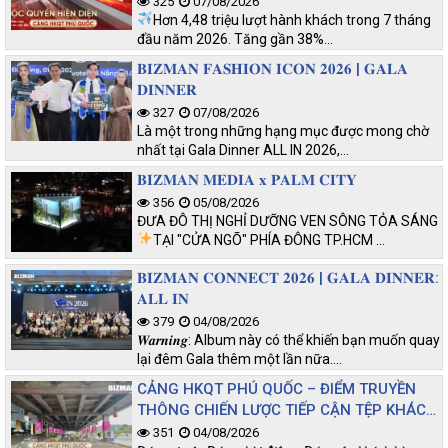
325
07/08/2026
Hơn 4,48 triệu lượt hành khách trong 7 tháng
đầu năm 2026. Tăng gần 38%…
𝐁𝐈𝐙𝐌𝐀𝐍 𝐅𝐀𝐒𝐇𝐈𝐎𝐍 𝐈𝐂𝐎𝐍 𝟐𝟎𝟐𝟔 | 𝐆𝐀𝐋𝐀
𝐃𝐈𝐍𝐍𝐄𝐑
327
07/08/2026
Là một trong những hạng mục được mong chờ
nhất tại Gala Dinner ALL IN 2026,…
𝐁𝐈𝐙𝐌𝐀𝐍 𝐌𝐄𝐃𝐈𝐀 𝐱 𝐏𝐀𝐋𝐌 𝐂𝐈𝐓𝐘
356
05/08/2026
ĐƯA ĐÔ THỊ NGHỈ DƯỠNG VEN SÔNG TỎA SÁNG
TẠI "CỬA NGÕ" PHÍA ĐÔNG TP.HCM
…
𝐁𝐈𝐙𝐌𝐀𝐍 𝐂𝐎𝐍𝐍𝐄𝐂𝐓 𝟐𝟎𝟐𝟔 | 𝐆𝐀𝐋𝐀 𝐃𝐈𝐍𝐍𝐄𝐑:
𝐀𝐋𝐋 𝐈𝐍
379
04/08/2026
𝑾𝒂𝒓𝒏𝒊𝒏𝒈: Album này có thể khiến bạn muốn quay
lại đêm Gala thêm một lần nữa.…
CẢNG HKQT PHÚ QUỐC – ĐIỂM TRUYỀN
THÔNG CHIẾN LƯỢC TIẾP CẬN TỆP KHÁCH
CHẤT LƯỢNG
351
04/08/2026