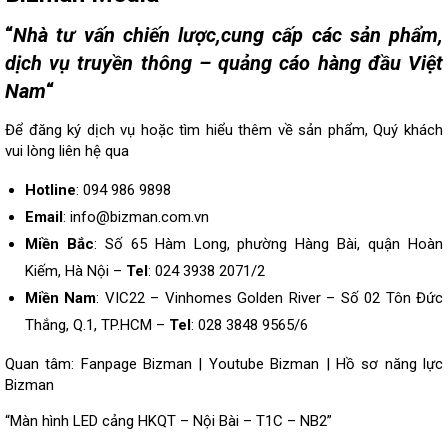
“
Nhà tư vấn chiến lược,cung cấp các sản phẩm,
dịch vụ truyền thông – quảng cáo hàng đầu Việt
Nam
“
Để đăng ký dịch vụ hoặc tìm hiểu thêm về sản phẩm, Quý khách
vui lòng
liên hệ
qua
Hotline
: 094 986 9898
Email
: info@bizman.com.vn
Miền Bắc
: Số 65 Hàm Long, phường Hàng Bài, quận Hoàn
Kiếm, Hà Nội –
Tel
: 024 3938 2071/2
Miền Nam
: VIC22 – Vinhomes Golden River – Số 02 Tôn Đức
Thắng, Q.1, TP.HCM –
Tel
: 028 3848 9565/6
Quan tâm:
Fanpage Bizman
|
Youtube Bizman
|
Hồ sơ năng lực
Bizman
“Màn hình LED cảng HKQT – Nội Bài – T1C – NB2”