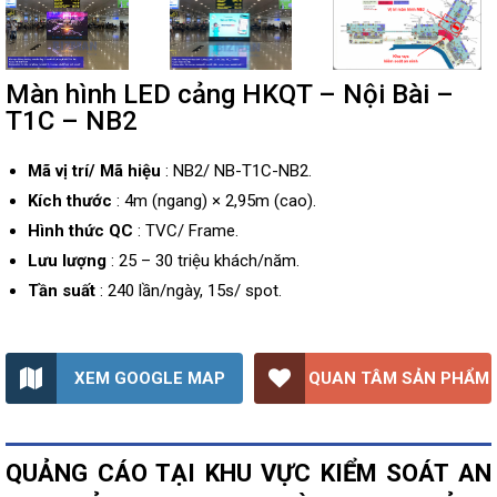
Màn hình LED cảng HKQT – Nội Bài –
T1C – NB2
Mã vị trí/ Mã hiệu
: NB2/ NB-T1C-NB2.
Kích thước
: 4m (ngang) × 2,95m (cao).
Hình thức QC
: TVC/ Frame.
Lưu lượng
: 25 – 30 triệu khách/năm.
Tần suất
: 240 lần/ngày, 15s/ spot.
XEM GOOGLE MAP
QUAN TÂM SẢN PHẨM
QUẢNG CÁO TẠI KHU VỰC KIỂM SOÁT AN