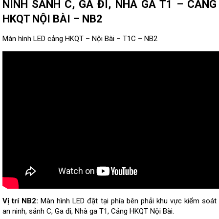
NINH SẢNH C, GA ĐI, NHÀ GA T1 – CẢNG
HKQT NỘI BÀI – NB2
Màn hình LED cảng HKQT – Nội Bài – T1C – NB2
Vị trí NB2:
Màn hình LED đặt tại phía bên phải khu vực kiểm soát
an ninh, sảnh C, Ga đi, Nhà ga T1, Cảng HKQT Nội Bài.