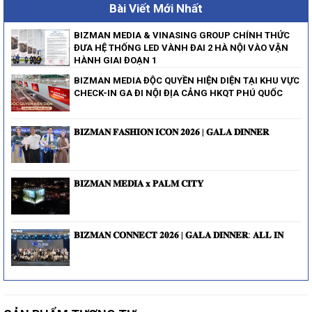
Bài Viết Mới Nhất
BIZMAN MEDIA & VINASING GROUP CHÍNH THỨC
ĐƯA HỆ THỐNG LED VÀNH ĐAI 2 HÀ NỘI VÀO VẬN
HÀNH GIAI ĐOẠN 1
BIZMAN MEDIA ĐỘC QUYỀN HIỆN DIỆN TẠI KHU VỰC
CHECK-IN GA ĐI NỘI ĐỊA CẢNG HKQT PHÚ QUỐC
𝐁𝐈𝐙𝐌𝐀𝐍 𝐅𝐀𝐒𝐇𝐈𝐎𝐍 𝐈𝐂𝐎𝐍 𝟐𝟎𝟐𝟔 | 𝐆𝐀𝐋𝐀 𝐃𝐈𝐍𝐍𝐄𝐑
𝐁𝐈𝐙𝐌𝐀𝐍 𝐌𝐄𝐃𝐈𝐀 𝐱 𝐏𝐀𝐋𝐌 𝐂𝐈𝐓𝐘
𝐁𝐈𝐙𝐌𝐀𝐍 𝐂𝐎𝐍𝐍𝐄𝐂𝐓 𝟐𝟎𝟐𝟔 | 𝐆𝐀𝐋𝐀 𝐃𝐈𝐍𝐍𝐄𝐑: 𝐀𝐋𝐋 𝐈𝐍