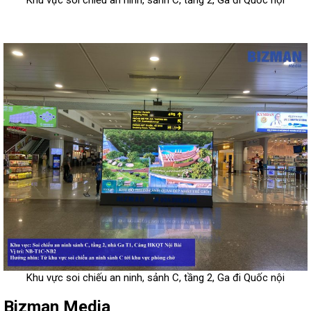
Khu vực soi chiếu an ninh, sảnh C, tầng 2, Ga đi Quốc nội
Bizman Media