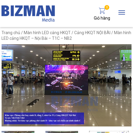
0
Giỏ hàng
Trang chủ
/
Màn hình LED cảng HKQT
/
Cảng HKQT NỘI BÀI
/ Màn hình
LED cảng HKQT – Nội Bài – T1C – NB2