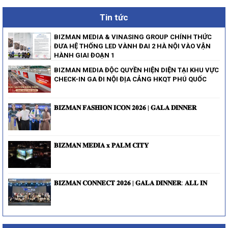
Tin tức
BIZMAN MEDIA & VINASING GROUP CHÍNH THỨC
ĐƯA HỆ THỐNG LED VÀNH ĐAI 2 HÀ NỘI VÀO VẬN
HÀNH GIAI ĐOẠN 1
BIZMAN MEDIA ĐỘC QUYỀN HIỆN DIỆN TẠI KHU VỰC
CHECK-IN GA ĐI NỘI ĐỊA CẢNG HKQT PHÚ QUỐC
𝐁𝐈𝐙𝐌𝐀𝐍 𝐅𝐀𝐒𝐇𝐈𝐎𝐍 𝐈𝐂𝐎𝐍 𝟐𝟎𝟐𝟔 | 𝐆𝐀𝐋𝐀 𝐃𝐈𝐍𝐍𝐄𝐑
𝐁𝐈𝐙𝐌𝐀𝐍 𝐌𝐄𝐃𝐈𝐀 𝐱 𝐏𝐀𝐋𝐌 𝐂𝐈𝐓𝐘
𝐁𝐈𝐙𝐌𝐀𝐍 𝐂𝐎𝐍𝐍𝐄𝐂𝐓 𝟐𝟎𝟐𝟔 | 𝐆𝐀𝐋𝐀 𝐃𝐈𝐍𝐍𝐄𝐑: 𝐀𝐋𝐋 𝐈𝐍