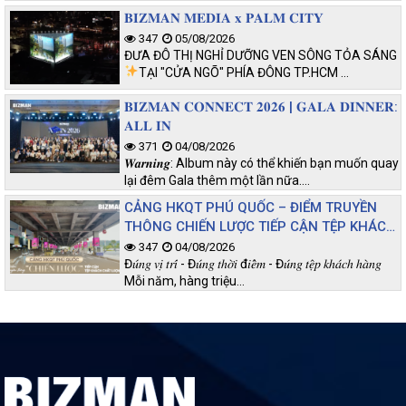
𝐁𝐈𝐙𝐌𝐀𝐍 𝐌𝐄𝐃𝐈𝐀 𝐱 𝐏𝐀𝐋𝐌 𝐂𝐈𝐓𝐘
347
05/08/2026
ĐƯA ĐÔ THỊ NGHỈ DƯỠNG VEN SÔNG TỎA SÁNG
TẠI "CỬA NGÕ" PHÍA ĐÔNG TP.HCM
…
𝐁𝐈𝐙𝐌𝐀𝐍 𝐂𝐎𝐍𝐍𝐄𝐂𝐓 𝟐𝟎𝟐𝟔 | 𝐆𝐀𝐋𝐀 𝐃𝐈𝐍𝐍𝐄𝐑:
𝐀𝐋𝐋 𝐈𝐍
371
04/08/2026
𝑾𝒂𝒓𝒏𝒊𝒏𝒈: Album này có thể khiến bạn muốn quay
lại đêm Gala thêm một lần nữa.…
CẢNG HKQT PHÚ QUỐC – ĐIỂM TRUYỀN
THÔNG CHIẾN LƯỢC TIẾP CẬN TỆP KHÁCH
CHẤT LƯỢNG
347
04/08/2026
Đ𝑢́𝑛𝑔 𝑣𝑖̣ 𝑡𝑟𝑖́ - Đ𝑢́𝑛𝑔 𝑡ℎ𝑜̛̀𝑖 đ𝑖𝑒̂̉𝑚 - Đ𝑢́𝑛𝑔 𝑡𝑒̣̂𝑝 𝑘ℎ𝑎́𝑐ℎ ℎ𝑎̀𝑛𝑔
Mỗi năm, hàng triệu…