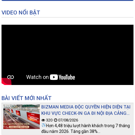
VIDEO NỔI BẬT
BÀI VIẾT MỚI NHẤT
BIZMAN MEDIA ĐỘC QUYỀN HIỆN DIỆN TẠI
KHU VỰC CHECK-IN GA ĐI NỘI ĐỊA CẢNG
HKQT PHÚ QUỐC
320
07/08/2026
Hơn 4,48 triệu lượt hành khách trong 7 tháng
đầu năm 2026. Tăng gần 38%…