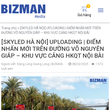
0
Giỏ hàng
Trang chủ
»
[SKYLED HÀ NỘI] UPLOADING | ĐIỂM NHẤN MỚI TRÊN
ĐƯỜNG VÕ NGUYÊN GIÁP – KHU VỰC CẢNG HKQT NỘI BÀI
[SKYLED HÀ NỘI] UPLOADING | ĐIỂM
NHẤN MỚI TRÊN ĐƯỜNG VÕ NGUYÊN
GIÁP – KHU VỰC CẢNG HKQT NỘI BÀI
Người viết:
Đặng Long Giang Long |
BIZMAN
08/02/2025
1.572
lượt xem