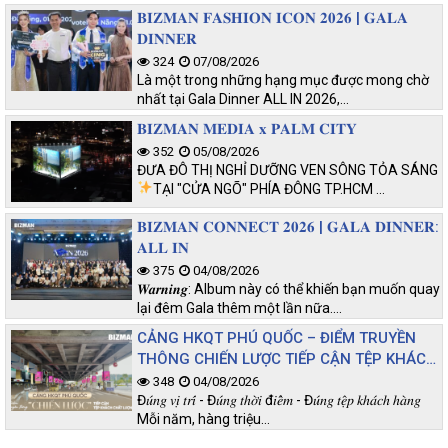
𝐁𝐈𝐙𝐌𝐀𝐍 𝐅𝐀𝐒𝐇𝐈𝐎𝐍 𝐈𝐂𝐎𝐍 𝟐𝟎𝟐𝟔 | 𝐆𝐀𝐋𝐀
𝐃𝐈𝐍𝐍𝐄𝐑
324
07/08/2026
Là một trong những hạng mục được mong chờ
nhất tại Gala Dinner ALL IN 2026,…
𝐁𝐈𝐙𝐌𝐀𝐍 𝐌𝐄𝐃𝐈𝐀 𝐱 𝐏𝐀𝐋𝐌 𝐂𝐈𝐓𝐘
352
05/08/2026
ĐƯA ĐÔ THỊ NGHỈ DƯỠNG VEN SÔNG TỎA SÁNG
TẠI "CỬA NGÕ" PHÍA ĐÔNG TP.HCM
…
𝐁𝐈𝐙𝐌𝐀𝐍 𝐂𝐎𝐍𝐍𝐄𝐂𝐓 𝟐𝟎𝟐𝟔 | 𝐆𝐀𝐋𝐀 𝐃𝐈𝐍𝐍𝐄𝐑:
𝐀𝐋𝐋 𝐈𝐍
375
04/08/2026
𝑾𝒂𝒓𝒏𝒊𝒏𝒈: Album này có thể khiến bạn muốn quay
lại đêm Gala thêm một lần nữa.…
CẢNG HKQT PHÚ QUỐC – ĐIỂM TRUYỀN
THÔNG CHIẾN LƯỢC TIẾP CẬN TỆP KHÁCH
CHẤT LƯỢNG
348
04/08/2026
Đ𝑢́𝑛𝑔 𝑣𝑖̣ 𝑡𝑟𝑖́ - Đ𝑢́𝑛𝑔 𝑡ℎ𝑜̛̀𝑖 đ𝑖𝑒̂̉𝑚 - Đ𝑢́𝑛𝑔 𝑡𝑒̣̂𝑝 𝑘ℎ𝑎́𝑐ℎ ℎ𝑎̀𝑛𝑔
Mỗi năm, hàng triệu…