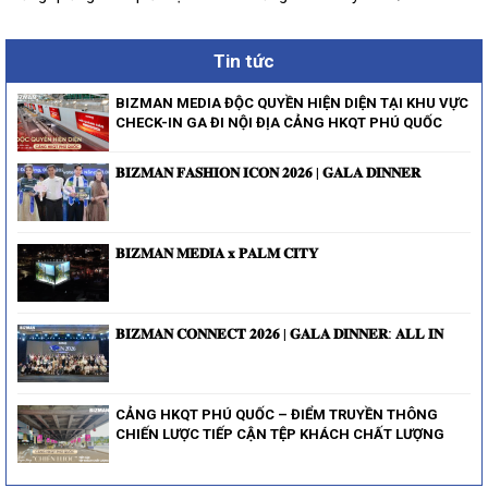
Tin tức
BIZMAN MEDIA ĐỘC QUYỀN HIỆN DIỆN TẠI KHU VỰC
CHECK-IN GA ĐI NỘI ĐỊA CẢNG HKQT PHÚ QUỐC
𝐁𝐈𝐙𝐌𝐀𝐍 𝐅𝐀𝐒𝐇𝐈𝐎𝐍 𝐈𝐂𝐎𝐍 𝟐𝟎𝟐𝟔 | 𝐆𝐀𝐋𝐀 𝐃𝐈𝐍𝐍𝐄𝐑
𝐁𝐈𝐙𝐌𝐀𝐍 𝐌𝐄𝐃𝐈𝐀 𝐱 𝐏𝐀𝐋𝐌 𝐂𝐈𝐓𝐘
𝐁𝐈𝐙𝐌𝐀𝐍 𝐂𝐎𝐍𝐍𝐄𝐂𝐓 𝟐𝟎𝟐𝟔 | 𝐆𝐀𝐋𝐀 𝐃𝐈𝐍𝐍𝐄𝐑: 𝐀𝐋𝐋 𝐈𝐍
CẢNG HKQT PHÚ QUỐC – ĐIỂM TRUYỀN THÔNG
CHIẾN LƯỢC TIẾP CẬN TỆP KHÁCH CHẤT LƯỢNG