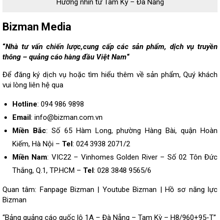
Hướng nhìn từ Tam Kỳ – Đà Nẵng
Bizman Media
“
Nhà tư vấn chiến lược,cung cấp các sản phẩm, dịch vụ truyền
thông – quảng cáo hàng đầu Việt Nam
“
Để đăng ký dịch vụ hoặc tìm hiểu thêm về sản phẩm, Quý khách
vui lòng
liên hệ
qua
Hotline
: 094 986 9898
Email
: info@bizman.com.vn
Miền Bắc
: Số 65 Hàm Long, phường Hàng Bài, quận Hoàn
Kiếm, Hà Nội –
Tel
: 024 3938 2071/2
Miền Nam
: VIC22 – Vinhomes Golden River – Số 02 Tôn Đức
Thắng, Q.1, TP.HCM –
Tel
: 028 3848 9565/6
Quan tâm:
Fanpage Bizman
|
Youtube Bizman
|
Hồ sơ năng lực
Bizman
“Bảng quảng cáo quốc lộ 1A – Đà Nẵng – Tam Kỳ – H8/960+95-T”