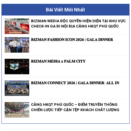
Bài Viết Mới Nhất
BIZMAN MEDIA ĐỘC QUYỀN HIỆN DIỆN TẠI KHU VỰC
CHECK-IN GA ĐI NỘI ĐỊA CẢNG HKQT PHÚ QUỐC
𝐁𝐈𝐙𝐌𝐀𝐍 𝐅𝐀𝐒𝐇𝐈𝐎𝐍 𝐈𝐂𝐎𝐍 𝟐𝟎𝟐𝟔 | 𝐆𝐀𝐋𝐀 𝐃𝐈𝐍𝐍𝐄𝐑
𝐁𝐈𝐙𝐌𝐀𝐍 𝐌𝐄𝐃𝐈𝐀 𝐱 𝐏𝐀𝐋𝐌 𝐂𝐈𝐓𝐘
𝐁𝐈𝐙𝐌𝐀𝐍 𝐂𝐎𝐍𝐍𝐄𝐂𝐓 𝟐𝟎𝟐𝟔 | 𝐆𝐀𝐋𝐀 𝐃𝐈𝐍𝐍𝐄𝐑: 𝐀𝐋𝐋 𝐈𝐍
CẢNG HKQT PHÚ QUỐC – ĐIỂM TRUYỀN THÔNG
CHIẾN LƯỢC TIẾP CẬN TỆP KHÁCH CHẤT LƯỢNG