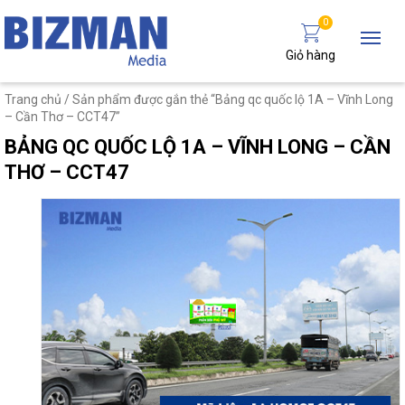
0
Giỏ hàng
Trang chủ
/ Sản phẩm được gắn thẻ “Bảng qc quốc lộ 1A – Vĩnh Long
– Cần Thơ – CCT47”
BẢNG QC QUỐC LỘ 1A – VĨNH LONG – CẦN
THƠ – CCT47