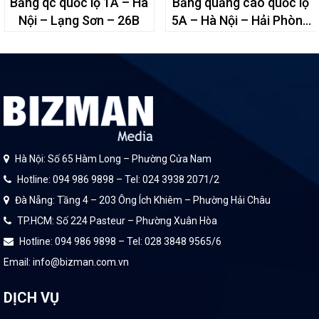
Bảng qc quốc lộ 1A – Hà
Bảng quảng cáo quốc lộ
Nội – Lạng Sơn – 26B
5A – Hà Nội – Hải Phòng
– H3/24
Hà Nội: Số 65 Hàm Long – Phường Cửa Nam
Hotline: 094 986 9898 – Tel: 024 3938 2071/2
Đà Nẵng: Tầng 4 – 203 Ông Ích Khiêm – Phường Hải Châu
TP.HCM: Số 224 Pasteur – Phường Xuân Hòa
Hotline: 094 986 9898 – Tel: 028 3848 9565/6
Email: info@bizman.com.vn
DỊCH VỤ