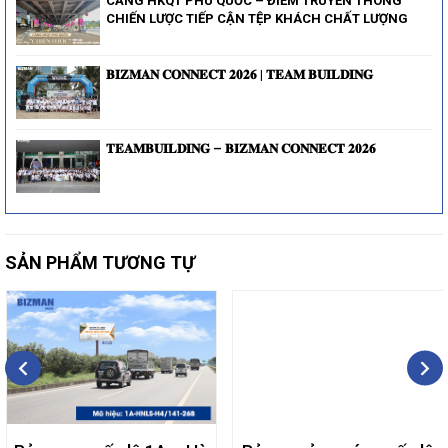
CẢNG HKQT PHÚ QUỐC – ĐIỂM TRUYỀN THÔNG
CHIẾN LƯỢC TIẾP CẬN TỆP KHÁCH CHẤT LƯỢNG
𝐁𝐈𝐙𝐌𝐀𝐍 𝐂𝐎𝐍𝐍𝐄𝐂𝐓 𝟐𝟎𝟐𝟔 | 𝐓𝐄𝐀𝐌 𝐁𝐔𝐈𝐋𝐃𝐈𝐍𝐆
𝐓𝐄𝐀𝐌𝐁𝐔𝐈𝐋𝐃𝐈𝐍𝐆 – 𝐁𝐈𝐙𝐌𝐀𝐍 𝐂𝐎𝐍𝐍𝐄𝐂𝐓 𝟐𝟎𝟐𝟔
SẢN PHẨM TƯƠNG TỰ