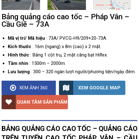
Bảng quảng cáo cao tốc – Pháp Vân –
Cầu Giẽ – 73A
Mã vị trí/ Mã hiệu
: 73A/ PVCG-H9/209+20-73A.
Kích thước
: 16m (ngang) x 8m (cao) x 2 mặt.
Hình thức
: Bảng 1 cột trụ, 2 mặt căng bạt Hiflex.
Tầm nhìn
: 1500m – 2000m.
Lưu lượng
: 300 – 320 ngàn lượt người/phương tiện/ngày đêm.
XEM GOOGLE MAP
XEM ẢNH 360
QUAN TÂM SẢN PHẨM
BẢNG QUẢNG CÁO CAO TỐC – QUẢNG CÁO
TRÊN TUYẾN CAO TỐC PHÁP VÂN – CẦU