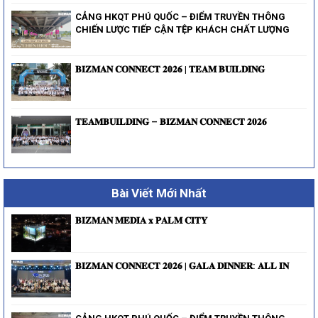
CẢNG HKQT PHÚ QUỐC – ĐIỂM TRUYỀN THÔNG
CHIẾN LƯỢC TIẾP CẬN TỆP KHÁCH CHẤT LƯỢNG
𝐁𝐈𝐙𝐌𝐀𝐍 𝐂𝐎𝐍𝐍𝐄𝐂𝐓 𝟐𝟎𝟐𝟔 | 𝐓𝐄𝐀𝐌 𝐁𝐔𝐈𝐋𝐃𝐈𝐍𝐆
𝐓𝐄𝐀𝐌𝐁𝐔𝐈𝐋𝐃𝐈𝐍𝐆 – 𝐁𝐈𝐙𝐌𝐀𝐍 𝐂𝐎𝐍𝐍𝐄𝐂𝐓 𝟐𝟎𝟐𝟔
Bài Viết Mới Nhất
𝐁𝐈𝐙𝐌𝐀𝐍 𝐌𝐄𝐃𝐈𝐀 𝐱 𝐏𝐀𝐋𝐌 𝐂𝐈𝐓𝐘
𝐁𝐈𝐙𝐌𝐀𝐍 𝐂𝐎𝐍𝐍𝐄𝐂𝐓 𝟐𝟎𝟐𝟔 | 𝐆𝐀𝐋𝐀 𝐃𝐈𝐍𝐍𝐄𝐑: 𝐀𝐋𝐋 𝐈𝐍