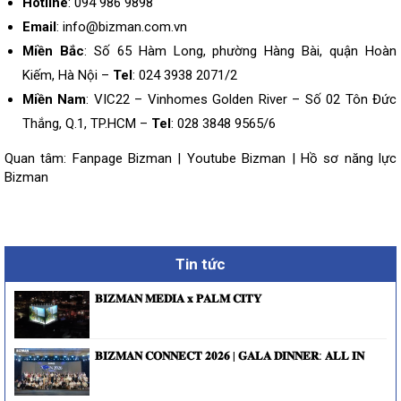
Hotline
: 094 986 9898
Email
: info@bizman.com.vn
Miền Bắc
: Số 65 Hàm Long, phường Hàng Bài, quận Hoàn
Kiếm, Hà Nội –
Tel
: 024 3938 2071/2
Miền Nam
: VIC22 – Vinhomes Golden River – Số 02 Tôn Đức
Thắng, Q.1, TP.HCM –
Tel
: 028 3848 9565/6
Quan tâm:
Fanpage Bizman
|
Youtube Bizman
|
Hồ sơ năng lực
Bizman
Tin tức
𝐁𝐈𝐙𝐌𝐀𝐍 𝐌𝐄𝐃𝐈𝐀 𝐱 𝐏𝐀𝐋𝐌 𝐂𝐈𝐓𝐘
𝐁𝐈𝐙𝐌𝐀𝐍 𝐂𝐎𝐍𝐍𝐄𝐂𝐓 𝟐𝟎𝟐𝟔 | 𝐆𝐀𝐋𝐀 𝐃𝐈𝐍𝐍𝐄𝐑: 𝐀𝐋𝐋 𝐈𝐍