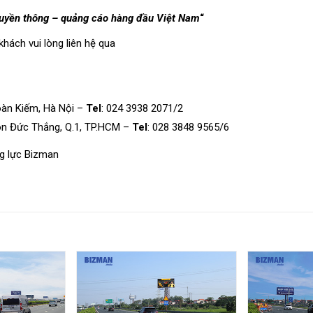
truyền thông – quảng cáo hàng đầu Việt Nam
“
khách vui lòng
liên hệ
qua
oàn Kiếm, Hà Nội –
Tel
: 024 3938 2071/2
ôn Đức Thắng, Q.1, TP.HCM –
Tel
: 028 3848 9565/6
g lực Bizman