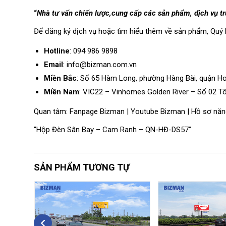
“
Nhà tư vấn chiến lược,cung cấp các sản phẩm, dịch vụ 
Để đăng ký dịch vụ hoặc tìm hiểu thêm về sản phẩm, Quý 
Hotline
: 094 986 9898
Email
: info@bizman.com.vn
Miền Bắc
: Số 65 Hàm Long, phường Hàng Bài, quận H
Miền Nam
: VIC22 – Vinhomes Golden River – Số 02 T
Quan tâm:
Fanpage Bizman
|
Youtube Bizman
|
Hồ sơ năn
“Hộp Đèn Sân Bay – Cam Ranh – QN-HĐ-DS57”
SẢN PHẨM TƯƠNG TỰ