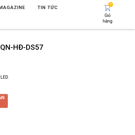
0
MAGAZINE
TIN TỨC
Giỏ
hàng
– QN-HĐ-DS57
 LED.
ẢN