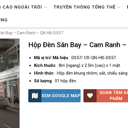
 CÁO NGOÀI TRỜI
TRUYỀN THÔNG TỔNG THỂ
ỤNG
Sân Bay – Cam Ranh – QN-HĐ-DS57
Hộp Đèn Sân Bay – Cam Ranh 
Mã vị trí/ Mã hiệu
: DS57/ CR-QN-HĐ-DS57.
Kích thước
: 8m (ngang) x 2.5m (cao) x 1 mặt.
Hình thức
: Hộp đèn khung nhôm, sắt, chiếu sáng
Số lượng
: 01 hộp đèn.
QUAN TÂM S
XEM GOOGLE MAP
PHẨM