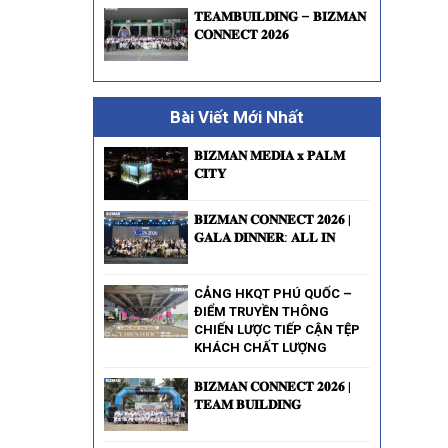
𝐓𝐄𝐀𝐌𝐁𝐔𝐈𝐋𝐃𝐈𝐍𝐆 – 𝐁𝐈𝐙𝐌𝐀𝐍
𝐂𝐎𝐍𝐍𝐄𝐂𝐓 𝟐𝟎𝟐𝟔
Bài Viết Mới Nhất
𝐁𝐈𝐙𝐌𝐀𝐍 𝐌𝐄𝐃𝐈𝐀 𝐱 𝐏𝐀𝐋𝐌
𝐂𝐈𝐓𝐘
𝐁𝐈𝐙𝐌𝐀𝐍 𝐂𝐎𝐍𝐍𝐄𝐂𝐓 𝟐𝟎𝟐𝟔 |
𝐆𝐀𝐋𝐀 𝐃𝐈𝐍𝐍𝐄𝐑: 𝐀𝐋𝐋 𝐈𝐍
CẢNG HKQT PHÚ QUỐC –
ĐIỂM TRUYỀN THÔNG
CHIẾN LƯỢC TIẾP CẬN TỆP
KHÁCH CHẤT LƯỢNG
𝐁𝐈𝐙𝐌𝐀𝐍 𝐂𝐎𝐍𝐍𝐄𝐂𝐓 𝟐𝟎𝟐𝟔 |
𝐓𝐄𝐀𝐌 𝐁𝐔𝐈𝐋𝐃𝐈𝐍𝐆