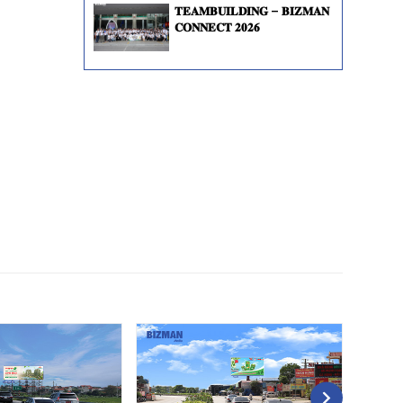
𝐓𝐄𝐀𝐌𝐁𝐔𝐈𝐋𝐃𝐈𝐍𝐆 – 𝐁𝐈𝐙𝐌𝐀𝐍
𝐂𝐎𝐍𝐍𝐄𝐂𝐓 𝟐𝟎𝟐𝟔