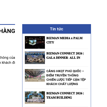
Tin tức
 HÀNG
𝐁𝐈𝐙𝐌𝐀𝐍 𝐌𝐄𝐃𝐈𝐀 𝐱 𝐏𝐀𝐋𝐌
𝐂𝐈𝐓𝐘
𝐁𝐈𝐙𝐌𝐀𝐍 𝐂𝐎𝐍𝐍𝐄𝐂𝐓 𝟐𝟎𝟐𝟔 |
 thông của
𝐆𝐀𝐋𝐀 𝐃𝐈𝐍𝐍𝐄𝐑: 𝐀𝐋𝐋 𝐈𝐍
h khách đi
CẢNG HKQT PHÚ QUỐC –
ĐIỂM TRUYỀN THÔNG
CHIẾN LƯỢC TIẾP CẬN TỆP
KHÁCH CHẤT LƯỢNG
𝐁𝐈𝐙𝐌𝐀𝐍 𝐂𝐎𝐍𝐍𝐄𝐂𝐓 𝟐𝟎𝟐𝟔 |
𝐓𝐄𝐀𝐌 𝐁𝐔𝐈𝐋𝐃𝐈𝐍𝐆