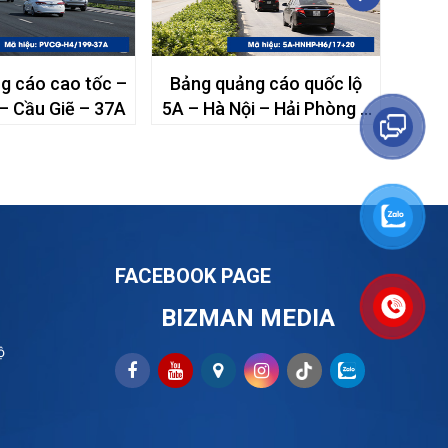
g cáo cao tốc –
Bảng quảng cáo quốc lộ
Bảng
– Cầu Giẽ – 37A
5A – Hà Nội – Hải Phòng –
Pháp
H6/17
FACEBOOK PAGE
BIZMAN MEDIA
ộ