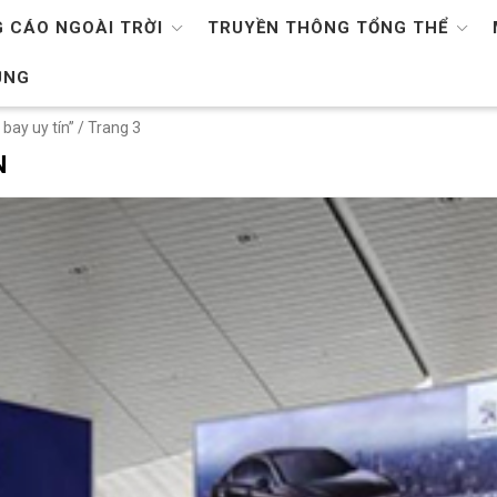
 CÁO NGOÀI TRỜI
TRUYỀN THÔNG TỔNG THỂ
ỤNG
bay uy tín”
/ Trang 3
N