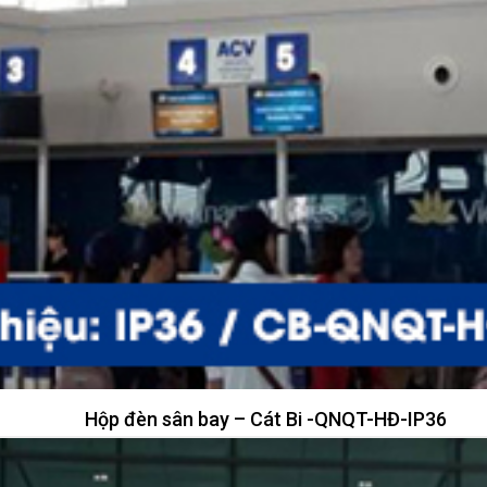
Hộp đèn sân bay – Cát Bi -QNQT-HĐ-IP36