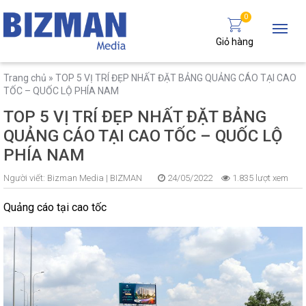
0
Giỏ hàng
Trang chủ
»
TOP 5 VỊ TRÍ ĐẸP NHẤT ĐẶT BẢNG QUẢNG CÁO TẠI CAO
TỐC – QUỐC LỘ PHÍA NAM
TOP 5 VỊ TRÍ ĐẸP NHẤT ĐẶT BẢNG
QUẢNG CÁO TẠI CAO TỐC – QUỐC LỘ
PHÍA NAM
Người viết:
Bizman Media |
BIZMAN
24/05/2022
1.835 lượt xem
Quảng cáo tại cao tốc