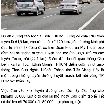
Dự án đường cao tốc Sài Gòn – Trung Lương có chiều dài toàn
tuyến là 61,9 km, vận tốc thiết kế 120 km/giờ, có tổng kinh phí
đầu tư 9.884 tỷ đồng được Ban Quản lý dự án Mỹ Thuận bao
gồm hai hệ thống đường: Tuyến cao tốc (dài 39,8 km) và các
tuyến đường nối (22,1 km). Điểm đầu là nút giao thông Chợ
Đệm, xã Tân Túc, H.Bình Chánh, TP.HCM; điểm cuối là nút giao
thông Thân Cửu Nghĩa, H.Châu Thành, tỉnh Tiền Giang. Đây là
một trong những tuyến đường huyết mạch, kết nối vùng TP
HCM với miền Tây.
Việc đưa vào khai tuyến đường cao tốc này đáp ứng cho
khoảng 50.000 lượt ô tô qua lại mỗi ngày. Cao điểm dịp lễ, Tết
có thể lên tới 70.000 đến 80.000 lượt phương tiện.