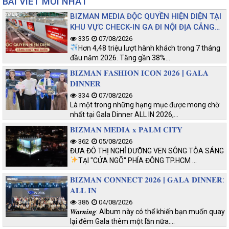
BÀI VIẾT MỚI NHẤT
BIZMAN MEDIA ĐỘC QUYỀN HIỆN DIỆN TẠI
KHU VỰC CHECK-IN GA ĐI NỘI ĐỊA CẢNG
HKQT PHÚ QUỐC
335
07/08/2026
Hơn 4,48 triệu lượt hành khách trong 7 tháng
đầu năm 2026. Tăng gần 38%…
𝐁𝐈𝐙𝐌𝐀𝐍 𝐅𝐀𝐒𝐇𝐈𝐎𝐍 𝐈𝐂𝐎𝐍 𝟐𝟎𝟐𝟔 | 𝐆𝐀𝐋𝐀
𝐃𝐈𝐍𝐍𝐄𝐑
334
07/08/2026
Là một trong những hạng mục được mong chờ
nhất tại Gala Dinner ALL IN 2026,…
𝐁𝐈𝐙𝐌𝐀𝐍 𝐌𝐄𝐃𝐈𝐀 𝐱 𝐏𝐀𝐋𝐌 𝐂𝐈𝐓𝐘
362
05/08/2026
ĐƯA ĐÔ THỊ NGHỈ DƯỠNG VEN SÔNG TỎA SÁNG
TẠI "CỬA NGÕ" PHÍA ĐÔNG TP.HCM
…
𝐁𝐈𝐙𝐌𝐀𝐍 𝐂𝐎𝐍𝐍𝐄𝐂𝐓 𝟐𝟎𝟐𝟔 | 𝐆𝐀𝐋𝐀 𝐃𝐈𝐍𝐍𝐄𝐑:
𝐀𝐋𝐋 𝐈𝐍
386
04/08/2026
𝑾𝒂𝒓𝒏𝒊𝒏𝒈: Album này có thể khiến bạn muốn quay
lại đêm Gala thêm một lần nữa.…