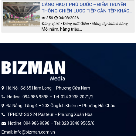
CẢNG HKQT PHÚ QUỐC – ĐIỂM TRUYỀN
THÔNG CHIẾN LƯỢC TIẾP CẬN TỆP KHÁCH
CHẤT LƯỢNG
356
04/08/2026
Đ𝑢́𝑛𝑔 𝑣𝑖̣ 𝑡𝑟𝑖́ - Đ𝑢́𝑛𝑔 𝑡ℎ𝑜̛̀𝑖 đ𝑖𝑒̂̉𝑚 - Đ𝑢́𝑛𝑔 𝑡𝑒̣̂𝑝 𝑘ℎ𝑎́𝑐ℎ ℎ𝑎̀𝑛𝑔
Mỗi năm, hàng triệu…
Hà Nội: Số 65 Hàm Long – Phường Cửa Nam
Hotline: 094 986 9898 – Tel: 024 3938 2071/2
Đà Nẵng: Tầng 4 – 203 Ông Ích Khiêm – Phường Hải Châu
TP.HCM: Số 224 Pasteur – Phường Xuân Hòa
Hotline: 094 986 9898 – Tel: 028 3848 9565/6
Email: info@bizman.com.vn