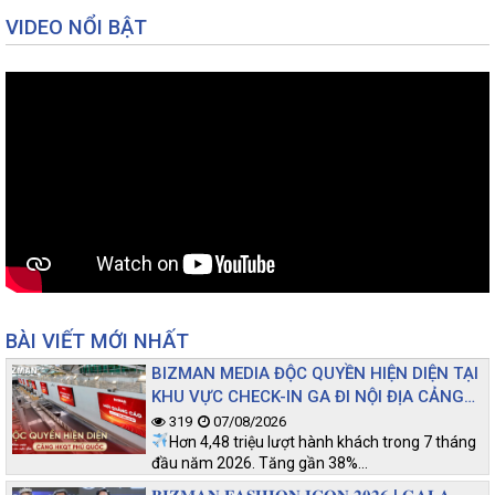
VIDEO NỔI BẬT
BÀI VIẾT MỚI NHẤT
BIZMAN MEDIA ĐỘC QUYỀN HIỆN DIỆN TẠI
KHU VỰC CHECK-IN GA ĐI NỘI ĐỊA CẢNG
HKQT PHÚ QUỐC
319
07/08/2026
Hơn 4,48 triệu lượt hành khách trong 7 tháng
đầu năm 2026. Tăng gần 38%…