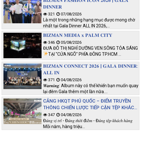
𝐁𝐈𝐙𝐌𝐀𝐍 𝐅𝐀𝐒𝐇𝐈𝐎𝐍 𝐈𝐂𝐎𝐍 𝟐𝟎𝟐𝟔 | 𝐆𝐀𝐋𝐀
𝐃𝐈𝐍𝐍𝐄𝐑
321
07/08/2026
Là một trong những hạng mục được mong chờ
nhất tại Gala Dinner ALL IN 2026,…
𝐁𝐈𝐙𝐌𝐀𝐍 𝐌𝐄𝐃𝐈𝐀 𝐱 𝐏𝐀𝐋𝐌 𝐂𝐈𝐓𝐘
346
05/08/2026
ĐƯA ĐÔ THỊ NGHỈ DƯỠNG VEN SÔNG TỎA SÁNG
TẠI "CỬA NGÕ" PHÍA ĐÔNG TP.HCM
…
𝐁𝐈𝐙𝐌𝐀𝐍 𝐂𝐎𝐍𝐍𝐄𝐂𝐓 𝟐𝟎𝟐𝟔 | 𝐆𝐀𝐋𝐀 𝐃𝐈𝐍𝐍𝐄𝐑:
𝐀𝐋𝐋 𝐈𝐍
371
04/08/2026
𝑾𝒂𝒓𝒏𝒊𝒏𝒈: Album này có thể khiến bạn muốn quay
lại đêm Gala thêm một lần nữa.…
CẢNG HKQT PHÚ QUỐC – ĐIỂM TRUYỀN
THÔNG CHIẾN LƯỢC TIẾP CẬN TỆP KHÁCH
CHẤT LƯỢNG
347
04/08/2026
Đ𝑢́𝑛𝑔 𝑣𝑖̣ 𝑡𝑟𝑖́ - Đ𝑢́𝑛𝑔 𝑡ℎ𝑜̛̀𝑖 đ𝑖𝑒̂̉𝑚 - Đ𝑢́𝑛𝑔 𝑡𝑒̣̂𝑝 𝑘ℎ𝑎́𝑐ℎ ℎ𝑎̀𝑛𝑔
Mỗi năm, hàng triệu…