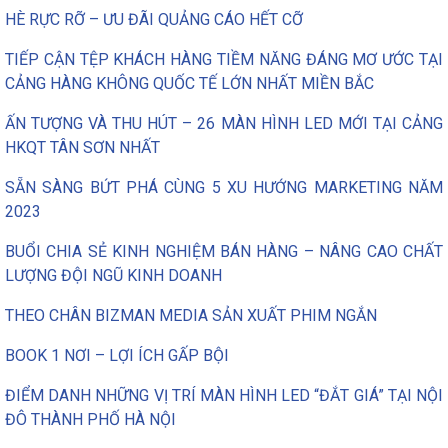
HÈ RỰC RỠ – ƯU ĐÃI QUẢNG CÁO HẾT CỠ
TIẾP CẬN TỆP KHÁCH HÀNG TIỀM NĂNG ĐÁNG MƠ ƯỚC TẠI
CẢNG HÀNG KHÔNG QUỐC TẾ LỚN NHẤT MIỀN BẮC
ẤN TƯỢNG VÀ THU HÚT – 26 MÀN HÌNH LED MỚI TẠI CẢNG
HKQT TÂN SƠN NHẤT
SẴN SÀNG BỨT PHÁ CÙNG 5 XU HƯỚNG MARKETING NĂM
2023
BUỔI CHIA SẺ KINH NGHIỆM BÁN HÀNG – NÂNG CAO CHẤT
LƯỢNG ĐỘI NGŨ KINH DOANH
THEO CHÂN BIZMAN MEDIA SẢN XUẤT PHIM NGẮN
BOOK 1 NƠI – LỢI ÍCH GẤP BỘI
ĐIỂM DANH NHỮNG VỊ TRÍ MÀN HÌNH LED “ĐẮT GIÁ” TẠI NỘI
ĐÔ THÀNH PHỐ HÀ NỘI