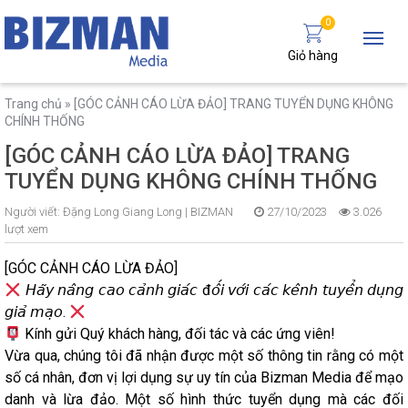
0
Giỏ hàng
Trang chủ
»
[GÓC CẢNH CÁO LỪA ĐẢO] TRANG TUYỂN DỤNG KHÔNG
CHÍNH THỐNG
[GÓC CẢNH CÁO LỪA ĐẢO] TRANG
TUYỂN DỤNG KHÔNG CHÍNH THỐNG
Người viết:
Đặng Long Giang Long |
BIZMAN
27/10/2023
3.026
lượt xem
[GÓC CẢNH CÁO LỪA ĐẢO]
𝘏𝘢̃𝘺 𝘯𝘢̂𝘯𝘨 𝘤𝘢𝘰 𝘤𝘢̉𝘯𝘩 𝘨𝘪𝘢́𝘤 đ𝘰̂́𝘪 𝘷𝘰̛́𝘪 𝘤𝘢́𝘤 𝘬𝘦̂𝘯𝘩 𝘵𝘶𝘺𝘦̂̉𝘯 𝘥𝘶̣𝘯𝘨
𝘨𝘪𝘢̉ 𝘮𝘢̣𝘰.
Kính gửi Quý khách hàng, đối tác và các ứng viên!
Vừa qua, chúng tôi đã nhận được một số thông tin rằng có một
số cá nhân, đơn vị lợi dụng sự uy tín của Bizman Media để mạo
danh và lừa đảo. Một số hình thức tuyển dụng mà các đối