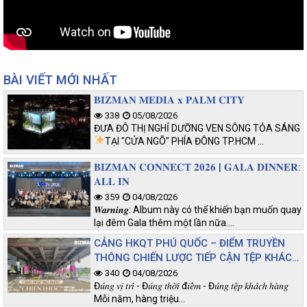
BÀI VIẾT MỚI NHẤT
𝐁𝐈𝐙𝐌𝐀𝐍 𝐌𝐄𝐃𝐈𝐀 𝐱 𝐏𝐀𝐋𝐌 𝐂𝐈𝐓𝐘
338
05/08/2026
ĐƯA ĐÔ THỊ NGHỈ DƯỠNG VEN SÔNG TỎA SÁNG
TẠI "CỬA NGÕ" PHÍA ĐÔNG TP.HCM
…
𝐁𝐈𝐙𝐌𝐀𝐍 𝐂𝐎𝐍𝐍𝐄𝐂𝐓 𝟐𝟎𝟐𝟔 | 𝐆𝐀𝐋𝐀 𝐃𝐈𝐍𝐍𝐄𝐑:
𝐀𝐋𝐋 𝐈𝐍
359
04/08/2026
𝑾𝒂𝒓𝒏𝒊𝒏𝒈: Album này có thể khiến bạn muốn quay
lại đêm Gala thêm một lần nữa.…
CẢNG HKQT PHÚ QUỐC – ĐIỂM TRUYỀN
THÔNG CHIẾN LƯỢC TIẾP CẬN TỆP KHÁCH
CHẤT LƯỢNG
340
04/08/2026
Đ𝑢́𝑛𝑔 𝑣𝑖̣ 𝑡𝑟𝑖́ - Đ𝑢́𝑛𝑔 𝑡ℎ𝑜̛̀𝑖 đ𝑖𝑒̂̉𝑚 - Đ𝑢́𝑛𝑔 𝑡𝑒̣̂𝑝 𝑘ℎ𝑎́𝑐ℎ ℎ𝑎̀𝑛𝑔
Mỗi năm, hàng triệu…