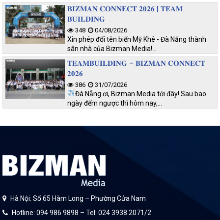
𝐁𝐈𝐙𝐌𝐀𝐍 𝐂𝐎𝐍𝐍𝐄𝐂𝐓 𝟐𝟎𝟐𝟔 | 𝐓𝐄𝐀𝐌
𝐁𝐔𝐈𝐋𝐃𝐈𝐍𝐆
348
04/08/2026
Xin phép đổi tên biển Mỹ Khê - Đà Nẵng thành
sân nhà của Bizman Media!…
𝐓𝐄𝐀𝐌𝐁𝐔𝐈𝐋𝐃𝐈𝐍𝐆 – 𝐁𝐈𝐙𝐌𝐀𝐍 𝐂𝐎𝐍𝐍𝐄𝐂𝐓
𝟐𝟎𝟐𝟔
386
31/07/2026
Đà Nẵng ơi, Bizman Media tới đây! Sau bao
ngày đếm ngược thì hôm nay,…
Hà Nội: Số 65 Hàm Long – Phường Cửa Nam
Hotline: 094 986 9898 – Tel: 024 3938 2071/2