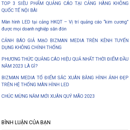
TOP 3 SIÊU PHẨM QUẢNG CÁO TẠI CẢNG HÀNG KHÔNG
QUỐC TẾ NỘI BÀI
Màn hình LED tại cảng HKQT – Vị trí quảng cáo “kim cương”
được mọi doanh nghiệp săn đón
CẢNH BÁO GIẢ MẠO BIZMAN MEDIA TRÊN KÊNH TUYỂN
DỤNG KHÔNG CHÍNH THỐNG
PHƯƠNG THỨC QUẢNG CÁO HIỆU QUẢ NHẤT THỜI ĐIỂM ĐẦU
NĂM 2023 LÀ GÌ?
BIZMAN MEDIA TỔ ĐIỂM SẮC XUÂN BẰNG HÌNH ẢNH ĐẸP
TRÊN HỆ THỐNG MÀN HÌNH LED
CHÚC MỪNG NĂM MỚI XUÂN QUÝ MÃO 2023
BÌNH LUẬN CỦA BẠN