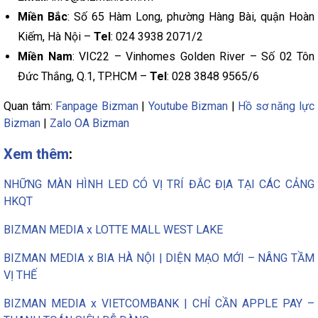
Miền Bắc
: Số 65 Hàm Long, phường Hàng Bài, quận Hoàn
Kiếm, Hà Nội –
Tel
: 024 3938 2071/2
Miền Nam
: VIC22 – Vinhomes Golden River – Số 02 Tôn
Đức Thắng, Q.1, TP.HCM –
Tel
: 028 3848 9565/6
Quan tâm:
Fanpage Bizman
|
Youtube Bizman
|
Hồ sơ năng lực
Bizman
|
Zalo OA Bizman
Xem thêm
:
NHỮNG MÀN HÌNH LED CÓ VỊ TRÍ ĐẮC ĐỊA TẠI CÁC CẢNG
HKQT
BIZMAN MEDIA x LOTTE MALL WEST LAKE
BIZMAN MEDIA x BIA HÀ NỘI | DIỆN MẠO MỚI – NÂNG TẦM
VỊ THẾ
BIZMAN MEDIA x VIETCOMBANK | CHỈ CẦN APPLE PAY –