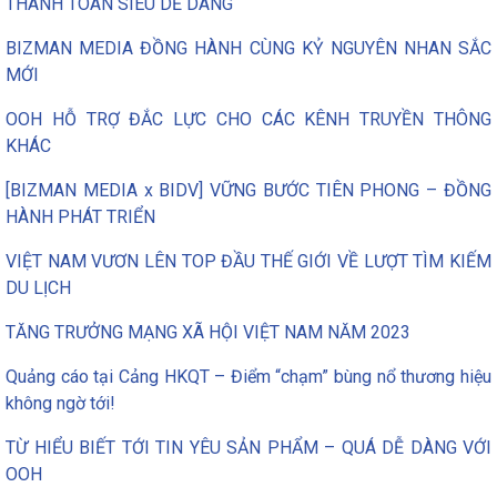
THANH TOÁN SIÊU DỄ DÀNG
BIZMAN MEDIA ĐỒNG HÀNH CÙNG KỶ NGUYÊN NHAN SẮC
MỚI
OOH HỖ TRỢ ĐẮC LỰC CHO CÁC KÊNH TRUYỀN THÔNG
KHÁC
[BIZMAN MEDIA x BIDV] VỮNG BƯỚC TIÊN PHONG – ĐỒNG
HÀNH PHÁT TRIỂN
VIỆT NAM VƯƠN LÊN TOP ĐẦU THẾ GIỚI VỀ LƯỢT TÌM KIẾM
DU LỊCH
TĂNG TRƯỞNG MẠNG XÃ HỘI VIỆT NAM NĂM 2023
Quảng cáo tại Cảng HKQT – Điểm “chạm” bùng nổ thương hiệu
không ngờ tới!
TỪ HIỂU BIẾT TỚI TIN YÊU SẢN PHẨM – QUÁ DỄ DÀNG VỚI
OOH