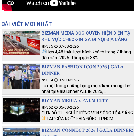
BÀI VIẾT MỚI NHẤT
BIZMAN MEDIA ĐỘC QUYỀN HIỆN DIỆN TẠI
KHU VỰC CHECK-IN GA ĐI NỘI ĐỊA CẢNG
HKQT PHÚ QUỐC
335
07/08/2026
Hơn 4,48 triệu lượt hành khách trong 7 tháng
đầu năm 2026. Tăng gần 38%…
𝐁𝐈𝐙𝐌𝐀𝐍 𝐅𝐀𝐒𝐇𝐈𝐎𝐍 𝐈𝐂𝐎𝐍 𝟐𝟎𝟐𝟔 | 𝐆𝐀𝐋𝐀
𝐃𝐈𝐍𝐍𝐄𝐑
334
07/08/2026
Là một trong những hạng mục được mong chờ
nhất tại Gala Dinner ALL IN 2026,…
𝐁𝐈𝐙𝐌𝐀𝐍 𝐌𝐄𝐃𝐈𝐀 𝐱 𝐏𝐀𝐋𝐌 𝐂𝐈𝐓𝐘
362
05/08/2026
ĐƯA ĐÔ THỊ NGHỈ DƯỠNG VEN SÔNG TỎA SÁNG
TẠI "CỬA NGÕ" PHÍA ĐÔNG TP.HCM
…
𝐁𝐈𝐙𝐌𝐀𝐍 𝐂𝐎𝐍𝐍𝐄𝐂𝐓 𝟐𝟎𝟐𝟔 | 𝐆𝐀𝐋𝐀 𝐃𝐈𝐍𝐍𝐄𝐑: