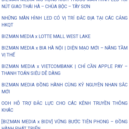
NÚT GIAO THÁI HÀ – CHÙA BỘC – TÂY SƠN
NHỮNG MÀN HÌNH LED CÓ VỊ TRÍ ĐẮC ĐỊA TẠI CÁC CẢNG
HKQT
BIZMAN MEDIA x LOTTE MALL WEST LAKE
BIZMAN MEDIA x BIA HÀ NỘI | DIỆN MẠO MỚI – NÂNG TẦM
VỊ THẾ
BIZMAN MEDIA x VIETCOMBANK | CHỈ CẦN APPLE PAY –
THANH TOÁN SIÊU DỄ DÀNG
BIZMAN MEDIA ĐỒNG HÀNH CÙNG KỶ NGUYÊN NHAN SẮC
MỚI
OOH HỖ TRỢ ĐẮC LỰC CHO CÁC KÊNH TRUYỀN THÔNG
KHÁC
[BIZMAN MEDIA x BIDV] VỮNG BƯỚC TIÊN PHONG – ĐỒNG
HÀNH PHÁT TRIỂN