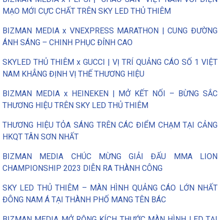
MẠO MỚI CỰC CHẤT TRÊN SKY LED THỦ THIÊM
BIZMAN MEDIA x VNEXPRESS MARATHON | CUNG ĐƯỜNG
ÁNH SÁNG – CHINH PHỤC ĐỈNH CAO
SKYLED THỦ THIÊM x GUCCI | VỊ TRÍ QUẢNG CÁO SỐ 1 VIỆT
NAM KHẲNG ĐỊNH VỊ THẾ THƯƠNG HIỆU
BIZMAN MEDIA x HEINEKEN | MỞ KẾT NỐI – BỪNG SẮC
THƯƠNG HIỆU TRÊN SKY LED THỦ THIÊM
THƯƠNG HIỆU TỎA SÁNG TRÊN CÁC ĐIỂM CHẠM TẠI CẢNG
HKQT TÂN SƠN NHẤT
BIZMAN MEDIA CHÚC MỪNG GIẢI ĐẤU MMA LION
CHAMPIONSHIP 2023 DIỄN RA THÀNH CÔNG
SKY LED THỦ THIÊM – MÀN HÌNH QUẢNG CÁO LỚN NHẤT
ĐÔNG NAM Á TẠI THÀNH PHỐ MANG TÊN BÁC
BIZMAN MEDIA MỞ RỘNG KÍCH THƯỚC MÀN HÌNH LED TẠI