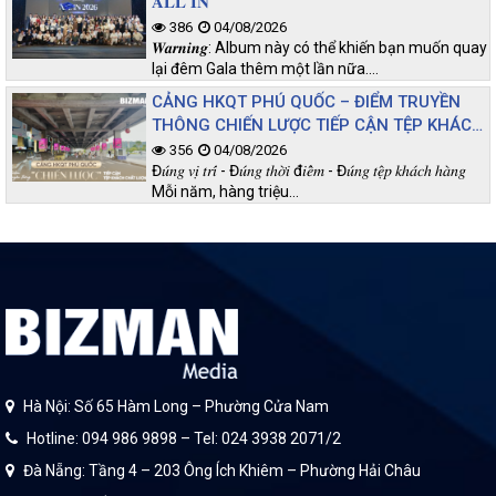
𝐀𝐋𝐋 𝐈𝐍
386
04/08/2026
𝑾𝒂𝒓𝒏𝒊𝒏𝒈: Album này có thể khiến bạn muốn quay
lại đêm Gala thêm một lần nữa.…
CẢNG HKQT PHÚ QUỐC – ĐIỂM TRUYỀN
THÔNG CHIẾN LƯỢC TIẾP CẬN TỆP KHÁCH
CHẤT LƯỢNG
356
04/08/2026
Đ𝑢́𝑛𝑔 𝑣𝑖̣ 𝑡𝑟𝑖́ - Đ𝑢́𝑛𝑔 𝑡ℎ𝑜̛̀𝑖 đ𝑖𝑒̂̉𝑚 - Đ𝑢́𝑛𝑔 𝑡𝑒̣̂𝑝 𝑘ℎ𝑎́𝑐ℎ ℎ𝑎̀𝑛𝑔
Mỗi năm, hàng triệu…
Hà Nội: Số 65 Hàm Long – Phường Cửa Nam
Hotline: 094 986 9898 – Tel: 024 3938 2071/2
Đà Nẵng: Tầng 4 – 203 Ông Ích Khiêm – Phường Hải Châu