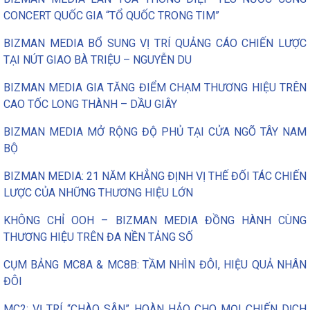
CONCERT QUỐC GIA “TỔ QUỐC TRONG TIM”
BIZMAN MEDIA BỔ SUNG VỊ TRÍ QUẢNG CÁO CHIẾN LƯỢC
TẠI NÚT GIAO BÀ TRIỆU – NGUYỄN DU
BIZMAN MEDIA GIA TĂNG ĐIỂM CHẠM THƯƠNG HIỆU TRÊN
CAO TỐC LONG THÀNH – DẦU GIÂY
BIZMAN MEDIA MỞ RỘNG ĐỘ PHỦ TẠI CỬA NGÕ TÂY NAM
BỘ
BIZMAN MEDIA: 21 NĂM KHẲNG ĐỊNH VỊ THẾ ĐỐI TÁC CHIẾN
LƯỢC CỦA NHỮNG THƯƠNG HIỆU LỚN
KHÔNG CHỈ OOH – BIZMAN MEDIA ĐỒNG HÀNH CÙNG
THƯƠNG HIỆU TRÊN ĐA NỀN TẢNG SỐ
CỤM BẢNG MC8A & MC8B: TẦM NHÌN ĐÔI, HIỆU QUẢ NHÂN
ĐÔI
MC2: VỊ TRÍ “CHÀO SÂN” HOÀN HẢO CHO MỌI CHIẾN DỊCH