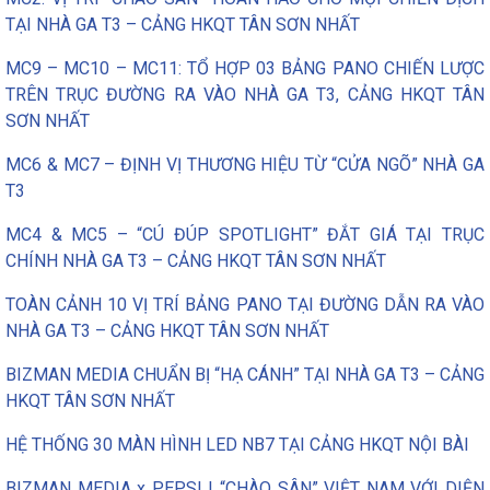
TẠI NHÀ GA T3 – CẢNG HKQT TÂN SƠN NHẤT
MC9 – MC10 – MC11: TỔ HỢP 03 BẢNG PANO CHIẾN LƯỢC
TRÊN TRỤC ĐƯỜNG RA VÀO NHÀ GA T3, CẢNG HKQT TÂN
SƠN NHẤT
MC6 & MC7 – ĐỊNH VỊ THƯƠNG HIỆU TỪ “CỬA NGÕ” NHÀ GA
T3
MC4 & MC5 – “CÚ ĐÚP SPOTLIGHT” ĐẮT GIÁ TẠI TRỤC
CHÍNH NHÀ GA T3 – CẢNG HKQT TÂN SƠN NHẤT
TOÀN CẢNH 10 VỊ TRÍ BẢNG PANO TẠI ĐƯỜNG DẪN RA VÀO
NHÀ GA T3 – CẢNG HKQT TÂN SƠN NHẤT
BIZMAN MEDIA CHUẨN BỊ “HẠ CÁNH” TẠI NHÀ GA T3 – CẢNG
HKQT TÂN SƠN NHẤT
HỆ THỐNG 30 MÀN HÌNH LED NB7 TẠI CẢNG HKQT NỘI BÀI
BIZMAN MEDIA x PEPSI | “CHÀO SÂN” VIỆT NAM VỚI DIỆN