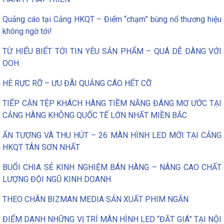
Quảng cáo tại Cảng HKQT – Điểm “chạm” bùng nổ thương hiệu
không ngờ tới!
TỪ HIỂU BIẾT TỚI TIN YÊU SẢN PHẨM – QUÁ DỄ DÀNG VỚI
OOH
HÈ RỰC RỠ – ƯU ĐÃI QUẢNG CÁO HẾT CỠ
TIẾP CẬN TỆP KHÁCH HÀNG TIỀM NĂNG ĐÁNG MƠ ƯỚC TẠI
CẢNG HÀNG KHÔNG QUỐC TẾ LỚN NHẤT MIỀN BẮC
ẤN TƯỢNG VÀ THU HÚT – 26 MÀN HÌNH LED MỚI TẠI CẢNG
HKQT TÂN SƠN NHẤT
BUỔI CHIA SẺ KINH NGHIỆM BÁN HÀNG – NÂNG CAO CHẤT
LƯỢNG ĐỘI NGŨ KINH DOANH
THEO CHÂN BIZMAN MEDIA SẢN XUẤT PHIM NGẮN
ĐIỂM DANH NHỮNG VỊ TRÍ MÀN HÌNH LED “ĐẮT GIÁ” TẠI NỘI