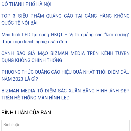
ĐÔ THÀNH PHỐ HÀ NỘI
TOP 3 SIÊU PHẨM QUẢNG CÁO TẠI CẢNG HÀNG KHÔNG
QUỐC TẾ NỘI BÀI
Màn hình LED tại cảng HKQT – Vị trí quảng cáo “kim cương”
được mọi doanh nghiệp săn đón
CẢNH BÁO GIẢ MẠO BIZMAN MEDIA TRÊN KÊNH TUYỂN
DỤNG KHÔNG CHÍNH THỐNG
PHƯƠNG THỨC QUẢNG CÁO HIỆU QUẢ NHẤT THỜI ĐIỂM ĐẦU
NĂM 2023 LÀ GÌ?
BIZMAN MEDIA TỔ ĐIỂM SẮC XUÂN BẰNG HÌNH ẢNH ĐẸP
TRÊN HỆ THỐNG MÀN HÌNH LED
BÌNH LUẬN CỦA BẠN