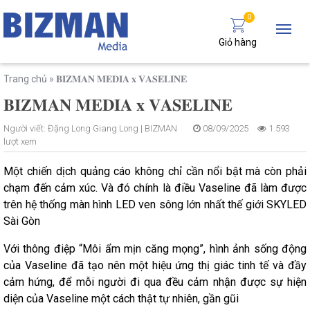
0
Giỏ hàng
Trang chủ
»
𝐁𝐈𝐙𝐌𝐀𝐍 𝐌𝐄𝐃𝐈𝐀 𝐱 𝐕𝐀𝐒𝐄𝐋𝐈𝐍𝐄
𝐁𝐈𝐙𝐌𝐀𝐍 𝐌𝐄𝐃𝐈𝐀 𝐱 𝐕𝐀𝐒𝐄𝐋𝐈𝐍𝐄
Người viết:
Đặng Long Giang Long |
BIZMAN
08/09/2025
1.593
lượt xem
Một chiến dịch quảng cáo không chỉ cần nổi bật mà còn phải
chạm đến cảm xúc. Và đó chính là điều Vaseline đã làm được
trên hệ thống màn hình LED ven sông lớn nhất thế giới SKYLED
Sài Gòn
Với thông điệp “Môi ẩm mịn căng mọng”, hình ảnh sống động
của Vaseline đã tạo nên một hiệu ứng thị giác tinh tế và đầy
cảm hứng, để mỗi người đi qua đều cảm nhận được sự hiện
diện của Vaseline một cách thật tự nhiên, gần gũi