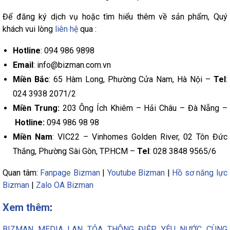
Để đăng ký dịch vụ hoặc tìm hiểu thêm về sản phẩm, Quý
khách vui lòng
liên hệ
qua :
Hotline
: 094 986 9898
Email
: info@bizman.com.vn
Miền Bắc
: 65 Hàm Long, Phường Cửa Nam, Hà Nội –
Tel
:
024 3938 2071/2
Miền Trung:
203 Ông Ích Khiêm – Hải Châu – Đà Nẵng –
Hotline:
094 986 98 98
Miền Nam
: VIC22 – Vinhomes Golden River, 02 Tôn Đức
Thắng, Phường Sài Gòn, TP.HCM –
Tel
: 028 3848 9565/6
Quan tâm:
Fanpage Bizman
|
Youtube Bizman
|
Hồ sơ năng lực
Bizman
|
Zalo OA Bizman
Xem thêm
:
BIZMAN MEDIA LAN TỎA THÔNG ĐIỆP YÊU NƯỚC CÙNG