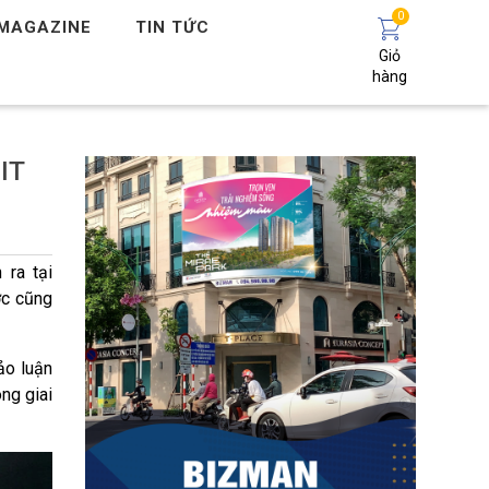
0
MAGAZINE
TIN TỨC
Giỏ
hàng
IT
ra tại
ớc cũng
ảo luận
ng giai