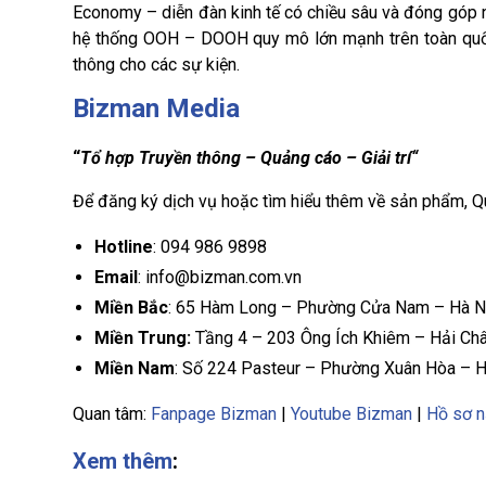
Economy – diễn đàn kinh tế có chiều sâu và đóng góp nh
hệ thống OOH – DOOH quy mô lớn mạnh trên toàn quốc,
thông cho các sự kiện.
Bizman Media
“
Tổ hợp Truyền thông – Quảng cáo – Giải trí“
Để đăng ký dịch vụ hoặc tìm hiểu thêm về sản phẩm, Q
Hotline
: 094 986 9898
Email
: info@bizman.com.vn
Miền Bắc
: 65 Hàm Long – Phường Cửa Nam – Hà N
Miền Trung:
Tầng 4 – 203 Ông Ích Khiêm – Hải Ch
Miền Nam
: Số 224 Pasteur – Phường Xuân Hòa – 
Quan tâm:
Fanpage Bizman
|
Youtube Bizman
|
Hồ sơ n
Xem thêm
: