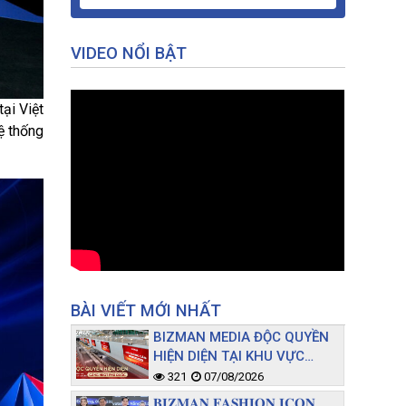
VIDEO NỔI BẬT
tại Việt
hệ thống
BÀI VIẾT MỚI NHẤT
BIZMAN MEDIA ĐỘC QUYỀN
HIỆN DIỆN TẠI KHU VỰC
CHECK-IN GA ĐI NỘI ĐỊA
321
07/08/2026
CẢNG HKQT PHÚ QUỐC
𝐁𝐈𝐙𝐌𝐀𝐍 𝐅𝐀𝐒𝐇𝐈𝐎𝐍 𝐈𝐂𝐎𝐍