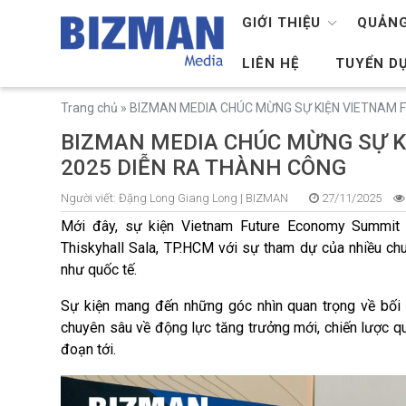
GIỚI THIỆU
QUẢNG
LIÊN HỆ
TUYỂN D
Trang chủ
»
BIZMAN MEDIA CHÚC MỪNG SỰ KIỆN VIETNAM 
BIZMAN MEDIA CHÚC MỪNG SỰ 
2025 DIỄN RA THÀNH CÔNG
Người viết:
Đặng Long Giang Long |
BIZMAN
27/11/2025
Mới đây, sự kiện Vietnam Future Economy Summit
Thiskyhall Sala, TP.HCM với sự tham dự của nhiều chu
như quốc tế.
Sự kiện mang đến những góc nhìn quan trọng về bối c
chuyên sâu về động lực tăng trưởng mới, chiến lược qu
đoạn tới.