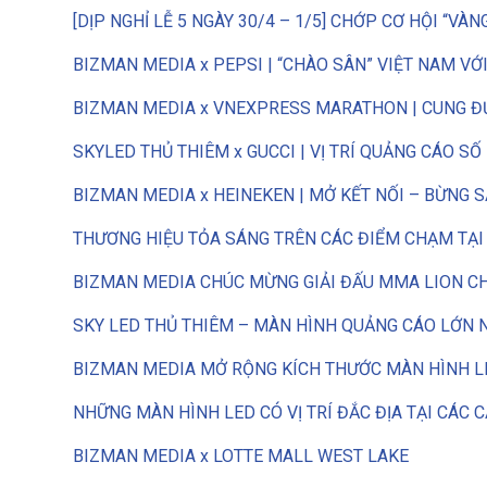
[DỊP NGHỈ LỄ 5 NGÀY 30/4 – 1/5] CHỚP CƠ HỘI “VÀ
BIZMAN MEDIA x PEPSI | “CHÀO SÂN” VIỆT NAM VỚ
BIZMAN MEDIA x VNEXPRESS MARATHON | CUNG Đ
SKYLED THỦ THIÊM x GUCCI | VỊ TRÍ QUẢNG CÁO SỐ
BIZMAN MEDIA x HEINEKEN | MỞ KẾT NỐI – BỪNG 
THƯƠNG HIỆU TỎA SÁNG TRÊN CÁC ĐIỂM CHẠM TẠI
BIZMAN MEDIA CHÚC MỪNG GIẢI ĐẤU MMA LION C
SKY LED THỦ THIÊM – MÀN HÌNH QUẢNG CÁO LỚN 
BIZMAN MEDIA MỞ RỘNG KÍCH THƯỚC MÀN HÌNH LED
NHỮNG MÀN HÌNH LED CÓ VỊ TRÍ ĐẮC ĐỊA TẠI CÁC 
BIZMAN MEDIA x LOTTE MALL WEST LAKE