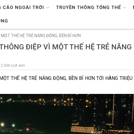
 CÁO NGOÀI TRỜI
TRUYỀN THÔNG TỔNG THỂ
ỤNG
Ì MỘT THẾ HỆ TRẺ NĂNG ĐỘNG, BỀN BỈ HƠN
 THÔNG ĐIỆP VÌ MỘT THẾ HỆ TRẺ NĂNG
2.406 lượt xem
 MỘT THẾ HỆ TRẺ NĂNG ĐỘNG, BỀN BỈ HƠN TỚI HÀNG TRIỆU