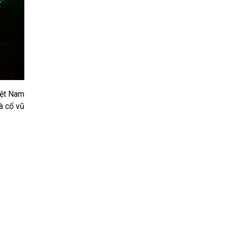
iệt Nam
là cổ vũ