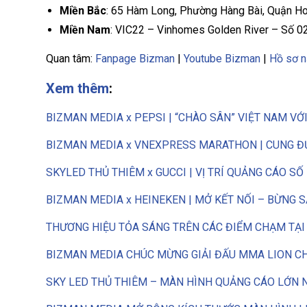
Miền Bắc
: 65 Hàm Long, Phường Hàng Bài, Quận H
Miền Nam
: VIC22 – Vinhomes Golden River – Số 0
Quan tâm:
Fanpage Bizman
|
Youtube Bizman
|
Hồ sơ n
Xem thêm
:
BIZMAN MEDIA x PEPSI | “CHÀO SÂN” VIỆT NAM VỚ
BIZMAN MEDIA x VNEXPRESS MARATHON | CUNG Đ
SKYLED THỦ THIÊM x GUCCI | VỊ TRÍ QUẢNG CÁO SỐ
BIZMAN MEDIA x HEINEKEN | MỞ KẾT NỐI – BỪNG 
THƯƠNG HIỆU TỎA SÁNG TRÊN CÁC ĐIỂM CHẠM TẠI
BIZMAN MEDIA CHÚC MỪNG GIẢI ĐẤU MMA LION C
SKY LED THỦ THIÊM – MÀN HÌNH QUẢNG CÁO LỚN 