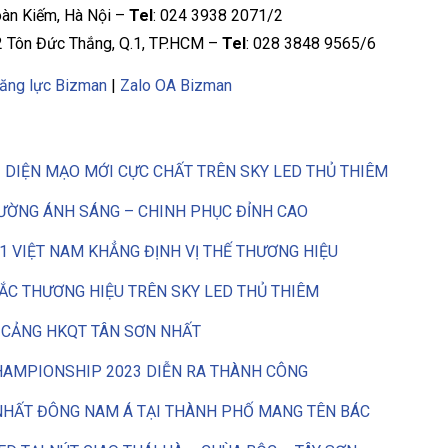
oàn Kiếm, Hà Nội –
Tel
: 024 3938 2071/2
2 Tôn Đức Thắng, Q.1, TP.HCM –
Tel
: 028 3848 9565/6
ăng lực Bizman
|
Zalo OA Bizman
I DIỆN MẠO MỚI CỰC CHẤT TRÊN SKY LED THỦ THIÊM
ƯỜNG ÁNH SÁNG – CHINH PHỤC ĐỈNH CAO
 1 VIỆT NAM KHẲNG ĐỊNH VỊ THẾ THƯƠNG HIỆU
SẮC THƯƠNG HIỆU TRÊN SKY LED THỦ THIÊM
 CẢNG HKQT TÂN SƠN NHẤT
HAMPIONSHIP 2023 DIỄN RA THÀNH CÔNG
NHẤT ĐÔNG NAM Á TẠI THÀNH PHỐ MANG TÊN BÁC