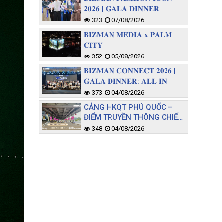
𝟐𝟎𝟐𝟔 | 𝐆𝐀𝐋𝐀 𝐃𝐈𝐍𝐍𝐄𝐑
323
07/08/2026
𝐁𝐈𝐙𝐌𝐀𝐍 𝐌𝐄𝐃𝐈𝐀 𝐱 𝐏𝐀𝐋𝐌
𝐂𝐈𝐓𝐘
352
05/08/2026
𝐁𝐈𝐙𝐌𝐀𝐍 𝐂𝐎𝐍𝐍𝐄𝐂𝐓 𝟐𝟎𝟐𝟔 |
𝐆𝐀𝐋𝐀 𝐃𝐈𝐍𝐍𝐄𝐑: 𝐀𝐋𝐋 𝐈𝐍
373
04/08/2026
CẢNG HKQT PHÚ QUỐC –
ĐIỂM TRUYỀN THÔNG CHIẾN
LƯỢC TIẾP CẬN TỆP KHÁCH
348
04/08/2026
CHẤT LƯỢNG