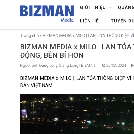
GIỚI THIỆU
QUẢNG
LIÊN HỆ
TUYỂN D
Trang chủ
»
BIZMAN MEDIA x MILO | LAN TỎA THÔNG ĐIỆP V
BIZMAN MEDIA x MILO | LAN TỎA
ĐỘNG, BỀN BỈ HƠN
Người viết:
Đặng Long Giang Long |
BIZMAN
26/03/2024
BIZMAN MEDIA x MILO | LAN TỎA THÔNG ĐIỆP VÌ
DÂN VIỆT NAM