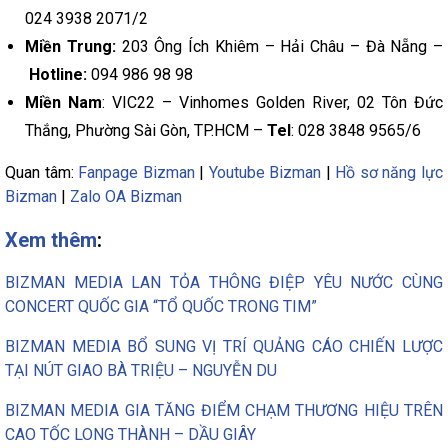
024 3938 2071/2
Miền Trung:
203 Ông Ích Khiêm – Hải Châu – Đà Nẵng –
Hotline:
094 986 98 98
Miền Nam
: VIC22 – Vinhomes Golden River, 02 Tôn Đức
Thắng, Phường Sài Gòn, TP.HCM –
Tel
: 028 3848 9565/6
Quan tâm:
Fanpage Bizman
|
Youtube Bizman
|
Hồ sơ năng lực
Bizman
|
Zalo OA Bizman
Xem thêm
:
BIZMAN MEDIA LAN TỎA THÔNG ĐIỆP YÊU NƯỚC CÙNG
CONCERT QUỐC GIA “TỔ QUỐC TRONG TIM”
BIZMAN MEDIA BỔ SUNG VỊ TRÍ QUẢNG CÁO CHIẾN LƯỢC
TẠI NÚT GIAO BÀ TRIỆU – NGUYỄN DU
BIZMAN MEDIA GIA TĂNG ĐIỂM CHẠM THƯƠNG HIỆU TRÊN
CAO TỐC LONG THÀNH – DẦU GIÂY