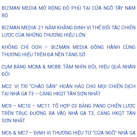
BIZMAN MEDIA MỞ RỘNG ĐỘ PHỦ TẠI CỬA NGÕ TÂY NAM
BỘ
BIZMAN MEDIA: 21 NĂM KHẲNG ĐỊNH VỊ THẾ ĐỐI TÁC CHIẾN
LƯỢC CỦA NHỮNG THƯƠNG HIỆU LỚN
KHÔNG CHỈ OOH – BIZMAN MEDIA ĐỒNG HÀNH CÙNG
THƯƠNG HIỆU TRÊN ĐA NỀN TẢNG SỐ
CỤM BẢNG MC8A & MC8B: TẦM NHÌN ĐÔI, HIỆU QUẢ NHÂN
ĐÔI
MC2: VỊ TRÍ “CHÀO SÂN” HOÀN HẢO CHO MỌI CHIẾN DỊCH
TẠI NHÀ GA T3 – CẢNG HKQT TÂN SƠN NHẤT
MC9 – MC10 – MC11: TỔ HỢP 03 BẢNG PANO CHIẾN LƯỢC
TRÊN TRỤC ĐƯỜNG RA VÀO NHÀ GA T3, CẢNG HKQT TÂN
SƠN NHẤT
MC6 & MC7 – ĐỊNH VỊ THƯƠNG HIỆU TỪ “CỬA NGÕ” NHÀ GA