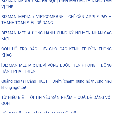
BIZMAN MEDIA x BIA HÀ NỘI | DIỆN MẠO MỚI – NÂNG TẦM
VỊ THẾ
BIZMAN MEDIA x VIETCOMBANK | CHỈ CẦN APPLE PAY –
THANH TOÁN SIÊU DỄ DÀNG
BIZMAN MEDIA ĐỒNG HÀNH CÙNG KỶ NGUYÊN NHAN SẮC
MỚI
OOH HỖ TRỢ ĐẮC LỰC CHO CÁC KÊNH TRUYỀN THÔNG
KHÁC
[BIZMAN MEDIA x BIDV] VỮNG BƯỚC TIÊN PHONG – ĐỒNG
HÀNH PHÁT TRIỂN
Quảng cáo tại Cảng HKQT – Điểm “chạm” bùng nổ thương hiệu
không ngờ tới!
TỪ HIỂU BIẾT TỚI TIN YÊU SẢN PHẨM – QUÁ DỄ DÀNG VỚI
OOH