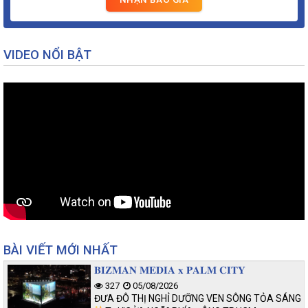
VIDEO NỔI BẬT
BÀI VIẾT MỚI NHẤT
𝐁𝐈𝐙𝐌𝐀𝐍 𝐌𝐄𝐃𝐈𝐀 𝐱 𝐏𝐀𝐋𝐌 𝐂𝐈𝐓𝐘
327
05/08/2026
ĐƯA ĐÔ THỊ NGHỈ DƯỠNG VEN SÔNG TỎA SÁNG