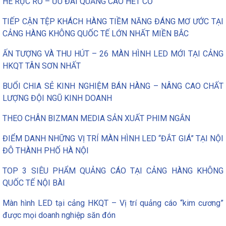
HÈ RỰC RỠ – ƯU ĐÃI QUẢNG CÁO HẾT CỠ
TIẾP CẬN TỆP KHÁCH HÀNG TIỀM NĂNG ĐÁNG MƠ ƯỚC TẠI
CẢNG HÀNG KHÔNG QUỐC TẾ LỚN NHẤT MIỀN BẮC
ẤN TƯỢNG VÀ THU HÚT – 26 MÀN HÌNH LED MỚI TẠI CẢNG
HKQT TÂN SƠN NHẤT
BUỔI CHIA SẺ KINH NGHIỆM BÁN HÀNG – NÂNG CAO CHẤT
LƯỢNG ĐỘI NGŨ KINH DOANH
THEO CHÂN BIZMAN MEDIA SẢN XUẤT PHIM NGẮN
ĐIỂM DANH NHỮNG VỊ TRÍ MÀN HÌNH LED “ĐẮT GIÁ” TẠI NỘI
ĐÔ THÀNH PHỐ HÀ NỘI
TOP 3 SIÊU PHẨM QUẢNG CÁO TẠI CẢNG HÀNG KHÔNG
QUỐC TẾ NỘI BÀI
Màn hình LED tại cảng HKQT – Vị trí quảng cáo “kim cương”
được mọi doanh nghiệp săn đón