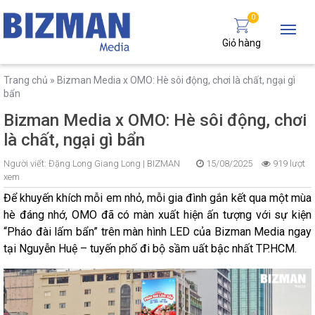
0
Giỏ hàng
Trang chủ
»
Bizman Media x OMO: Hè sôi động, chơi là chất, ngại gì
bẩn
Bizman Media x OMO: Hè sôi động, chơi
là chất, ngại gì bẩn
Người viết:
Đặng Long Giang Long |
BIZMAN
15/08/2025
919 lượt
xem
Để khuyến khích mỗi em nhỏ, mỗi gia đình gắn kết qua một mùa
hè đáng nhớ, OMO đã có màn xuất hiện ấn tượng với sự kiện
“Pháo đài lấm bẩn” trên màn hình LED của Bizman Media ngay
tại Nguyễn Huệ – tuyến phố đi bộ sầm uất bậc nhất TP.HCM.