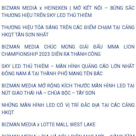
BIZMAN MEDIA x HEINEKEN | MỞ KẾT NỐI – BỪNG SẮC
THƯƠNG HIỆU TRÊN SKY LED THỦ THIÊM
THƯƠNG HIỆU TỎA SÁNG TRÊN CÁC ĐIỂM CHẠM TẠI CẢNG
HKQT TÂN SƠN NHẤT
BIZMAN MEDIA CHÚC MỪNG GIẢI ĐẤU MMA LION
CHAMPIONSHIP 2023 DIỄN RA THÀNH CÔNG
SKY LED THỦ THIÊM – MÀN HÌNH QUẢNG CÁO LỚN NHẤT
ĐÔNG NAM Á TẠI THÀNH PHỐ MANG TÊN BÁC
BIZMAN MEDIA MỞ RỘNG KÍCH THƯỚC MÀN HÌNH LED TẠI
NÚT GIAO THÁI HÀ – CHÙA BỘC – TÂY SƠN
NHỮNG MÀN HÌNH LED CÓ VỊ TRÍ ĐẮC ĐỊA TẠI CÁC CẢNG
HKQT
BIZMAN MEDIA x LOTTE MALL WEST LAKE