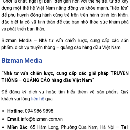
“Chơi là chất, ngại gì bẩn” đến gần hơn với thế hệ trẻ, từ đó xây
dựng một thế hệ Việt Nam năng động và khỏe mạnh, “tiếp lửa”
để phụ huynh đồng hành cùng trẻ trên trên hành trình lớn khôn,
đặc biệt là cổ vũ tinh thần để các bạn nhỏ thỏa sức khám phá
và phát triển bản thân.
Bizman Media – Nhà tư vấn chiến lược, cung cấp các sản
phẩm, dịch vụ truyền thông – quảng cáo hàng đầu Việt Nam.
Bizman Media
“Nhà tư vấn chiến lược, cung cấp các giải pháp TRUYỀN
THÔNG – QUẢNG CÁO hàng đầu Việt Nam
“
Để đăng ký dịch vụ hoặc tìm hiểu thêm về sản phẩm, Quý
khách vui lòng
liên hệ
qua :
Hotline
: 094 986 9898
Email
: info@bizman.com.vn
Miền Bắc
: 65 Hàm Long, Phường Cửa Nam, Hà Nội –
Tel
: