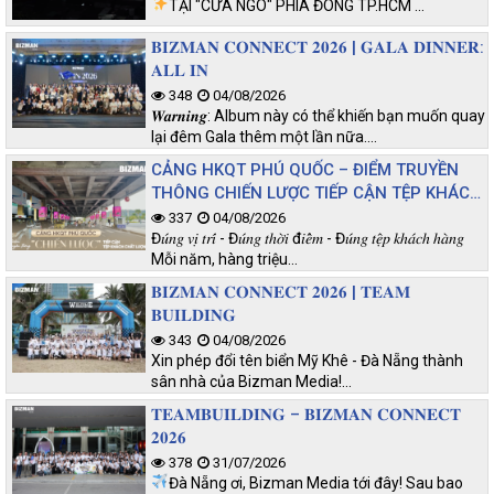
TẠI "CỬA NGÕ" PHÍA ĐÔNG TP.HCM
…
𝐁𝐈𝐙𝐌𝐀𝐍 𝐂𝐎𝐍𝐍𝐄𝐂𝐓 𝟐𝟎𝟐𝟔 | 𝐆𝐀𝐋𝐀 𝐃𝐈𝐍𝐍𝐄𝐑:
𝐀𝐋𝐋 𝐈𝐍
348
04/08/2026
𝑾𝒂𝒓𝒏𝒊𝒏𝒈: Album này có thể khiến bạn muốn quay
lại đêm Gala thêm một lần nữa.…
CẢNG HKQT PHÚ QUỐC – ĐIỂM TRUYỀN
THÔNG CHIẾN LƯỢC TIẾP CẬN TỆP KHÁCH
CHẤT LƯỢNG
337
04/08/2026
Đ𝑢́𝑛𝑔 𝑣𝑖̣ 𝑡𝑟𝑖́ - Đ𝑢́𝑛𝑔 𝑡ℎ𝑜̛̀𝑖 đ𝑖𝑒̂̉𝑚 - Đ𝑢́𝑛𝑔 𝑡𝑒̣̂𝑝 𝑘ℎ𝑎́𝑐ℎ ℎ𝑎̀𝑛𝑔
Mỗi năm, hàng triệu…
𝐁𝐈𝐙𝐌𝐀𝐍 𝐂𝐎𝐍𝐍𝐄𝐂𝐓 𝟐𝟎𝟐𝟔 | 𝐓𝐄𝐀𝐌
𝐁𝐔𝐈𝐋𝐃𝐈𝐍𝐆
343
04/08/2026
Xin phép đổi tên biển Mỹ Khê - Đà Nẵng thành
sân nhà của Bizman Media!…
𝐓𝐄𝐀𝐌𝐁𝐔𝐈𝐋𝐃𝐈𝐍𝐆 – 𝐁𝐈𝐙𝐌𝐀𝐍 𝐂𝐎𝐍𝐍𝐄𝐂𝐓
𝟐𝟎𝟐𝟔
378
31/07/2026
Đà Nẵng ơi, Bizman Media tới đây! Sau bao