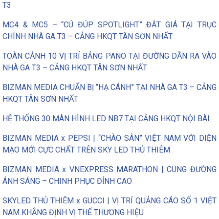
T3
MC4 & MC5 – “CÚ ĐÚP SPOTLIGHT” ĐẮT GIÁ TẠI TRỤC
CHÍNH NHÀ GA T3 – CẢNG HKQT TÂN SƠN NHẤT
TOÀN CẢNH 10 VỊ TRÍ BẢNG PANO TẠI ĐƯỜNG DẪN RA VÀO
NHÀ GA T3 – CẢNG HKQT TÂN SƠN NHẤT
BIZMAN MEDIA CHUẨN BỊ “HẠ CÁNH” TẠI NHÀ GA T3 – CẢNG
HKQT TÂN SƠN NHẤT
HỆ THỐNG 30 MÀN HÌNH LED NB7 TẠI CẢNG HKQT NỘI BÀI
BIZMAN MEDIA x PEPSI | “CHÀO SÂN” VIỆT NAM VỚI DIỆN
MẠO MỚI CỰC CHẤT TRÊN SKY LED THỦ THIÊM
BIZMAN MEDIA x VNEXPRESS MARATHON | CUNG ĐƯỜNG
ÁNH SÁNG – CHINH PHỤC ĐỈNH CAO
SKYLED THỦ THIÊM x GUCCI | VỊ TRÍ QUẢNG CÁO SỐ 1 VIỆT
NAM KHẲNG ĐỊNH VỊ THẾ THƯƠNG HIỆU