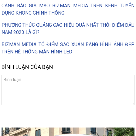
CẢNH BÁO GIẢ MẠO BIZMAN MEDIA TRÊN KÊNH TUYỂN
DỤNG KHÔNG CHÍNH THỐNG
PHƯƠNG THỨC QUẢNG CÁO HIỆU QUẢ NHẤT THỜI ĐIỂM ĐẦU
NĂM 2023 LÀ GÌ?
BIZMAN MEDIA TỔ ĐIỂM SẮC XUÂN BẰNG HÌNH ẢNH ĐẸP
TRÊN HỆ THỐNG MÀN HÌNH LED
BÌNH LUẬN CỦA BẠN