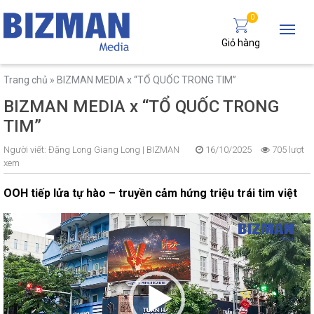
0
Giỏ hàng
Trang chủ
»
BIZMAN MEDIA x “TỔ QUỐC TRONG TIM”
BIZMAN MEDIA x “TỔ QUỐC TRONG
TIM”
Người viết:
Đặng Long Giang Long |
BIZMAN
16/10/2025
705 lượt
xem
OOH tiếp lửa tự hào – truyền cảm hứng triệu trái tim việt
Trình
chơi
Video