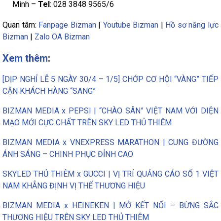
Minh –
Tel
: 028 3848 9565/6
Quan tâm:
Fanpage Bizman
|
Youtube Bizman
|
Hồ sơ năng lực
Bizman
|
Zalo OA Bizman
Xem thêm
:
[DỊP NGHỈ LỄ 5 NGÀY 30/4 – 1/5] CHỚP CƠ HỘI “VÀNG” TIẾP
CẬN KHÁCH HÀNG “SANG”
BIZMAN MEDIA x PEPSI | “CHÀO SÂN” VIỆT NAM VỚI DIỆN
MẠO MỚI CỰC CHẤT TRÊN SKY LED THỦ THIÊM
BIZMAN MEDIA x VNEXPRESS MARATHON | CUNG ĐƯỜNG
ÁNH SÁNG – CHINH PHỤC ĐỈNH CAO
SKYLED THỦ THIÊM x GUCCI | VỊ TRÍ QUẢNG CÁO SỐ 1 VIỆT
NAM KHẲNG ĐỊNH VỊ THẾ THƯƠNG HIỆU
BIZMAN MEDIA x HEINEKEN | MỞ KẾT NỐI – BỪNG SẮC
THƯƠNG HIỆU TRÊN SKY LED THỦ THIÊM