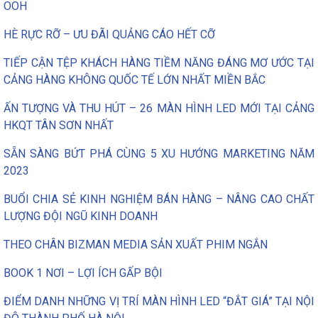
OOH
HÈ RỰC RỠ – ƯU ĐÃI QUẢNG CÁO HẾT CỠ
TIẾP CẬN TỆP KHÁCH HÀNG TIỀM NĂNG ĐÁNG MƠ ƯỚC TẠI
CẢNG HÀNG KHÔNG QUỐC TẾ LỚN NHẤT MIỀN BẮC
ẤN TƯỢNG VÀ THU HÚT – 26 MÀN HÌNH LED MỚI TẠI CẢNG
HKQT TÂN SƠN NHẤT
SẴN SÀNG BỨT PHÁ CÙNG 5 XU HƯỚNG MARKETING NĂM
2023
BUỔI CHIA SẺ KINH NGHIỆM BÁN HÀNG – NÂNG CAO CHẤT
LƯỢNG ĐỘI NGŨ KINH DOANH
THEO CHÂN BIZMAN MEDIA SẢN XUẤT PHIM NGẮN
BOOK 1 NƠI – LỢI ÍCH GẤP BỘI
ĐIỂM DANH NHỮNG VỊ TRÍ MÀN HÌNH LED “ĐẮT GIÁ” TẠI NỘI