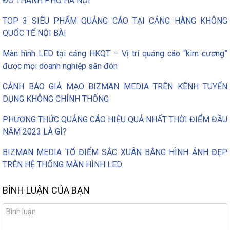
ĐÔ THÀNH PHỐ HÀ NỘI
TOP 3 SIÊU PHẨM QUẢNG CÁO TẠI CẢNG HÀNG KHÔNG
QUỐC TẾ NỘI BÀI
Màn hình LED tại cảng HKQT – Vị trí quảng cáo “kim cương”
được mọi doanh nghiệp săn đón
CẢNH BÁO GIẢ MẠO BIZMAN MEDIA TRÊN KÊNH TUYỂN
DỤNG KHÔNG CHÍNH THỐNG
PHƯƠNG THỨC QUẢNG CÁO HIỆU QUẢ NHẤT THỜI ĐIỂM ĐẦU
NĂM 2023 LÀ GÌ?
BIZMAN MEDIA TỔ ĐIỂM SẮC XUÂN BẰNG HÌNH ẢNH ĐẸP
TRÊN HỆ THỐNG MÀN HÌNH LED
BÌNH LUẬN CỦA BẠN