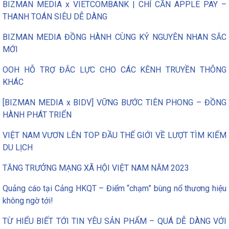
BIZMAN MEDIA x VIETCOMBANK | CHỈ CẦN APPLE PAY –
THANH TOÁN SIÊU DỄ DÀNG
BIZMAN MEDIA ĐỒNG HÀNH CÙNG KỶ NGUYÊN NHAN SẮC
MỚI
OOH HỖ TRỢ ĐẮC LỰC CHO CÁC KÊNH TRUYỀN THÔNG
KHÁC
[BIZMAN MEDIA x BIDV] VỮNG BƯỚC TIÊN PHONG – ĐỒNG
HÀNH PHÁT TRIỂN
VIỆT NAM VƯƠN LÊN TOP ĐẦU THẾ GIỚI VỀ LƯỢT TÌM KIẾM
DU LỊCH
TĂNG TRƯỞNG MẠNG XÃ HỘI VIỆT NAM NĂM 2023
Quảng cáo tại Cảng HKQT – Điểm “chạm” bùng nổ thương hiệu
không ngờ tới!
TỪ HIỂU BIẾT TỚI TIN YÊU SẢN PHẨM – QUÁ DỄ DÀNG VỚI