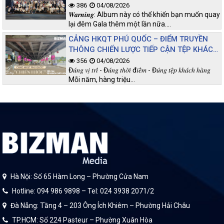
386
04/08/2026
𝑾𝒂𝒓𝒏𝒊𝒏𝒈: Album này có thể khiến bạn muốn quay
lại đêm Gala thêm một lần nữa.…
CẢNG HKQT PHÚ QUỐC – ĐIỂM TRUYỀN
THÔNG CHIẾN LƯỢC TIẾP CẬN TỆP KHÁCH
CHẤT LƯỢNG
356
04/08/2026
Đ𝑢́𝑛𝑔 𝑣𝑖̣ 𝑡𝑟𝑖́ - Đ𝑢́𝑛𝑔 𝑡ℎ𝑜̛̀𝑖 đ𝑖𝑒̂̉𝑚 - Đ𝑢́𝑛𝑔 𝑡𝑒̣̂𝑝 𝑘ℎ𝑎́𝑐ℎ ℎ𝑎̀𝑛𝑔
Mỗi năm, hàng triệu…
Hà Nội: Số 65 Hàm Long – Phường Cửa Nam
Hotline: 094 986 9898 – Tel: 024 3938 2071/2
Đà Nẵng: Tầng 4 – 203 Ông Ích Khiêm – Phường Hải Châu
TP.HCM: Số 224 Pasteur – Phường Xuân Hòa