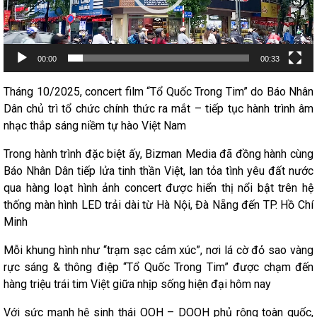
00:00
00:33
Tháng 10/2025, concert film “Tổ Quốc Trong Tim” do Báo Nhân
Dân chủ trì tổ chức chính thức ra mắt – tiếp tục hành trình âm
nhạc thắp sáng niềm tự hào Việt Nam
Trong hành trình đặc biệt ấy, Bizman Media đã đồng hành cùng
Báo Nhân Dân tiếp lửa tinh thần Việt, lan tỏa tình yêu đất nước
qua hàng loạt hình ảnh concert được hiển thị nổi bật trên hệ
thống màn hình LED trải dài từ Hà Nội, Đà Nẵng đến TP. Hồ Chí
Minh
Mỗi khung hình như “trạm sạc cảm xúc”, nơi lá cờ đỏ sao vàng
rực sáng & thông điệp “Tổ Quốc Trong Tim” được chạm đến
hàng triệu trái tim Việt giữa nhịp sống hiện đại hôm nay
Với sức mạnh hệ sinh thái OOH – DOOH phủ rộng toàn quốc,