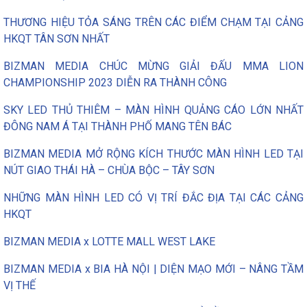
THƯƠNG HIỆU TỎA SÁNG TRÊN CÁC ĐIỂM CHẠM TẠI CẢNG
HKQT TÂN SƠN NHẤT
BIZMAN MEDIA CHÚC MỪNG GIẢI ĐẤU MMA LION
CHAMPIONSHIP 2023 DIỄN RA THÀNH CÔNG
SKY LED THỦ THIÊM – MÀN HÌNH QUẢNG CÁO LỚN NHẤT
ĐÔNG NAM Á TẠI THÀNH PHỐ MANG TÊN BÁC
BIZMAN MEDIA MỞ RỘNG KÍCH THƯỚC MÀN HÌNH LED TẠI
NÚT GIAO THÁI HÀ – CHÙA BỘC – TÂY SƠN
NHỮNG MÀN HÌNH LED CÓ VỊ TRÍ ĐẮC ĐỊA TẠI CÁC CẢNG
HKQT
BIZMAN MEDIA x LOTTE MALL WEST LAKE
BIZMAN MEDIA x BIA HÀ NỘI | DIỆN MẠO MỚI – NÂNG TẦM
VỊ THẾ