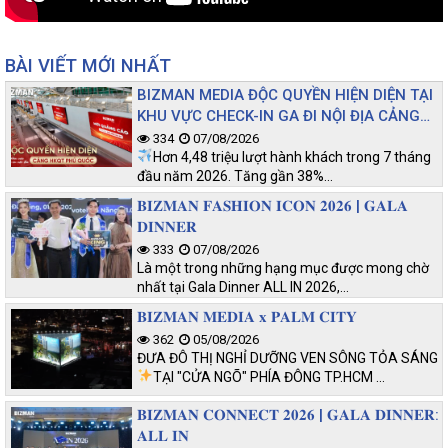
BÀI VIẾT MỚI NHẤT
BIZMAN MEDIA ĐỘC QUYỀN HIỆN DIỆN TẠI
KHU VỰC CHECK-IN GA ĐI NỘI ĐỊA CẢNG
HKQT PHÚ QUỐC
334
07/08/2026
Hơn 4,48 triệu lượt hành khách trong 7 tháng
đầu năm 2026. Tăng gần 38%…
𝐁𝐈𝐙𝐌𝐀𝐍 𝐅𝐀𝐒𝐇𝐈𝐎𝐍 𝐈𝐂𝐎𝐍 𝟐𝟎𝟐𝟔 | 𝐆𝐀𝐋𝐀
𝐃𝐈𝐍𝐍𝐄𝐑
333
07/08/2026
Là một trong những hạng mục được mong chờ
nhất tại Gala Dinner ALL IN 2026,…
𝐁𝐈𝐙𝐌𝐀𝐍 𝐌𝐄𝐃𝐈𝐀 𝐱 𝐏𝐀𝐋𝐌 𝐂𝐈𝐓𝐘
362
05/08/2026
ĐƯA ĐÔ THỊ NGHỈ DƯỠNG VEN SÔNG TỎA SÁNG
TẠI "CỬA NGÕ" PHÍA ĐÔNG TP.HCM
…
𝐁𝐈𝐙𝐌𝐀𝐍 𝐂𝐎𝐍𝐍𝐄𝐂𝐓 𝟐𝟎𝟐𝟔 | 𝐆𝐀𝐋𝐀 𝐃𝐈𝐍𝐍𝐄𝐑:
𝐀𝐋𝐋 𝐈𝐍