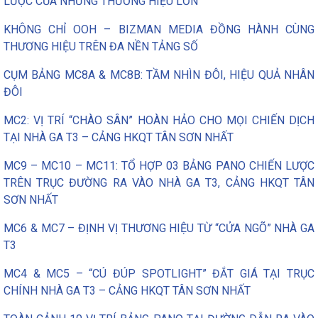
LƯỢC CỦA NHỮNG THƯƠNG HIỆU LỚN
KHÔNG CHỈ OOH – BIZMAN MEDIA ĐỒNG HÀNH CÙNG
THƯƠNG HIỆU TRÊN ĐA NỀN TẢNG SỐ
CỤM BẢNG MC8A & MC8B: TẦM NHÌN ĐÔI, HIỆU QUẢ NHÂN
ĐÔI
MC2: VỊ TRÍ “CHÀO SÂN” HOÀN HẢO CHO MỌI CHIẾN DỊCH
TẠI NHÀ GA T3 – CẢNG HKQT TÂN SƠN NHẤT
MC9 – MC10 – MC11: TỔ HỢP 03 BẢNG PANO CHIẾN LƯỢC
TRÊN TRỤC ĐƯỜNG RA VÀO NHÀ GA T3, CẢNG HKQT TÂN
SƠN NHẤT
MC6 & MC7 – ĐỊNH VỊ THƯƠNG HIỆU TỪ “CỬA NGÕ” NHÀ GA
T3
MC4 & MC5 – “CÚ ĐÚP SPOTLIGHT” ĐẮT GIÁ TẠI TRỤC
CHÍNH NHÀ GA T3 – CẢNG HKQT TÂN SƠN NHẤT