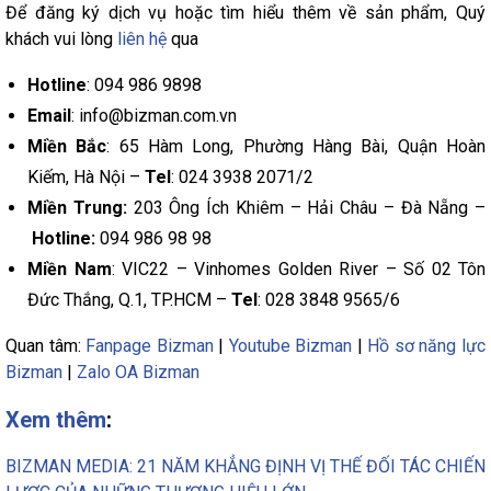
Để đăng ký dịch vụ hoặc tìm hiểu thêm về sản phẩm, Quý
khách vui lòng
liên hệ
qua
Hotline
: 094 986 9898
Email
: info@bizman.com.vn
Miền Bắc
: 65 Hàm Long, Phường Hàng Bài, Quận Hoàn
Kiếm, Hà Nội –
Tel
: 024 3938 2071/2
Miền Trung:
203 Ông Ích Khiêm – Hải Châu – Đà Nẵng –
Hotline:
094 986 98 98
Miền Nam
: VIC22 – Vinhomes Golden River – Số 02 Tôn
Đức Thắng, Q.1, TP.HCM –
Tel
: 028 3848 9565/6
Quan tâm:
Fanpage Bizman
|
Youtube Bizman
|
Hồ sơ năng lực
Bizman
|
Zalo OA Bizman
Xem thêm
:
BIZMAN MEDIA: 21 NĂM KHẲNG ĐỊNH VỊ THẾ ĐỐI TÁC CHIẾN