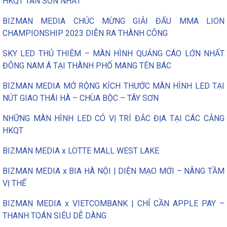
HKQT TÂN SƠN NHẤT
BIZMAN MEDIA CHÚC MỪNG GIẢI ĐẤU MMA LION
CHAMPIONSHIP 2023 DIỄN RA THÀNH CÔNG
SKY LED THỦ THIÊM – MÀN HÌNH QUẢNG CÁO LỚN NHẤT
ĐÔNG NAM Á TẠI THÀNH PHỐ MANG TÊN BÁC
BIZMAN MEDIA MỞ RỘNG KÍCH THƯỚC MÀN HÌNH LED TẠI
NÚT GIAO THÁI HÀ – CHÙA BỘC – TÂY SƠN
NHỮNG MÀN HÌNH LED CÓ VỊ TRÍ ĐẮC ĐỊA TẠI CÁC CẢNG
HKQT
BIZMAN MEDIA x LOTTE MALL WEST LAKE
BIZMAN MEDIA x BIA HÀ NỘI | DIỆN MẠO MỚI – NÂNG TẦM
VỊ THẾ
BIZMAN MEDIA x VIETCOMBANK | CHỈ CẦN APPLE PAY –
THANH TOÁN SIÊU DỄ DÀNG