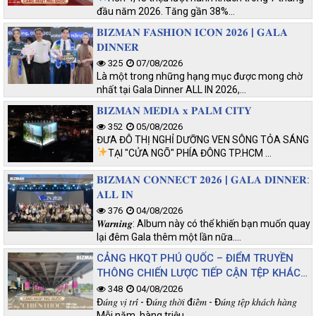
đầu năm 2026. Tăng gần 38%…
𝐁𝐈𝐙𝐌𝐀𝐍 𝐅𝐀𝐒𝐇𝐈𝐎𝐍 𝐈𝐂𝐎𝐍 𝟐𝟎𝟐𝟔 | 𝐆𝐀𝐋𝐀
𝐃𝐈𝐍𝐍𝐄𝐑
325
07/08/2026
Là một trong những hạng mục được mong chờ
nhất tại Gala Dinner ALL IN 2026,…
𝐁𝐈𝐙𝐌𝐀𝐍 𝐌𝐄𝐃𝐈𝐀 𝐱 𝐏𝐀𝐋𝐌 𝐂𝐈𝐓𝐘
352
05/08/2026
ĐƯA ĐÔ THỊ NGHỈ DƯỠNG VEN SÔNG TỎA SÁNG
TẠI "CỬA NGÕ" PHÍA ĐÔNG TP.HCM
…
𝐁𝐈𝐙𝐌𝐀𝐍 𝐂𝐎𝐍𝐍𝐄𝐂𝐓 𝟐𝟎𝟐𝟔 | 𝐆𝐀𝐋𝐀 𝐃𝐈𝐍𝐍𝐄𝐑:
𝐀𝐋𝐋 𝐈𝐍
376
04/08/2026
𝑾𝒂𝒓𝒏𝒊𝒏𝒈: Album này có thể khiến bạn muốn quay
lại đêm Gala thêm một lần nữa.…
CẢNG HKQT PHÚ QUỐC – ĐIỂM TRUYỀN
THÔNG CHIẾN LƯỢC TIẾP CẬN TỆP KHÁCH
CHẤT LƯỢNG
348
04/08/2026
Đ𝑢́𝑛𝑔 𝑣𝑖̣ 𝑡𝑟𝑖́ - Đ𝑢́𝑛𝑔 𝑡ℎ𝑜̛̀𝑖 đ𝑖𝑒̂̉𝑚 - Đ𝑢́𝑛𝑔 𝑡𝑒̣̂𝑝 𝑘ℎ𝑎́𝑐ℎ ℎ𝑎̀𝑛𝑔
Mỗi năm, hàng triệu…