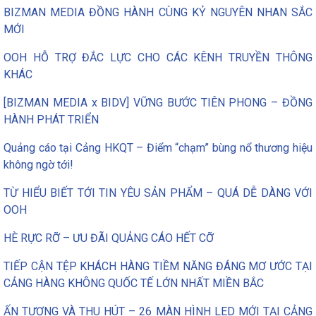
BIZMAN MEDIA ĐỒNG HÀNH CÙNG KỶ NGUYÊN NHAN SẮC
MỚI
OOH HỖ TRỢ ĐẮC LỰC CHO CÁC KÊNH TRUYỀN THÔNG
KHÁC
[BIZMAN MEDIA x BIDV] VỮNG BƯỚC TIÊN PHONG – ĐỒNG
HÀNH PHÁT TRIỂN
Quảng cáo tại Cảng HKQT – Điểm “chạm” bùng nổ thương hiệu
không ngờ tới!
TỪ HIỂU BIẾT TỚI TIN YÊU SẢN PHẨM – QUÁ DỄ DÀNG VỚI
OOH
HÈ RỰC RỠ – ƯU ĐÃI QUẢNG CÁO HẾT CỠ
TIẾP CẬN TỆP KHÁCH HÀNG TIỀM NĂNG ĐÁNG MƠ ƯỚC TẠI
CẢNG HÀNG KHÔNG QUỐC TẾ LỚN NHẤT MIỀN BẮC
ẤN TƯỢNG VÀ THU HÚT – 26 MÀN HÌNH LED MỚI TẠI CẢNG