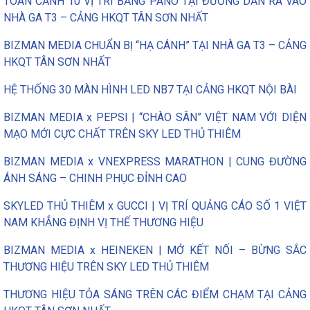
TOÀN CẢNH 10 VỊ TRÍ BẢNG PANO TẠI ĐƯỜNG DẪN RA VÀO
NHÀ GA T3 – CẢNG HKQT TÂN SƠN NHẤT
BIZMAN MEDIA CHUẨN BỊ “HẠ CÁNH” TẠI NHÀ GA T3 – CẢNG
HKQT TÂN SƠN NHẤT
HỆ THỐNG 30 MÀN HÌNH LED NB7 TẠI CẢNG HKQT NỘI BÀI
BIZMAN MEDIA x PEPSI | “CHÀO SÂN” VIỆT NAM VỚI DIỆN
MẠO MỚI CỰC CHẤT TRÊN SKY LED THỦ THIÊM
BIZMAN MEDIA x VNEXPRESS MARATHON | CUNG ĐƯỜNG
ÁNH SÁNG – CHINH PHỤC ĐỈNH CAO
SKYLED THỦ THIÊM x GUCCI | VỊ TRÍ QUẢNG CÁO SỐ 1 VIỆT
NAM KHẲNG ĐỊNH VỊ THẾ THƯƠNG HIỆU
BIZMAN MEDIA x HEINEKEN | MỞ KẾT NỐI – BỪNG SẮC
THƯƠNG HIỆU TRÊN SKY LED THỦ THIÊM
THƯƠNG HIỆU TỎA SÁNG TRÊN CÁC ĐIỂM CHẠM TẠI CẢNG