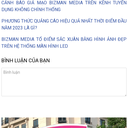
CẢNH BÁO GIẢ MẠO BIZMAN MEDIA TRÊN KÊNH TUYỂN
DỤNG KHÔNG CHÍNH THỐNG
PHƯƠNG THỨC QUẢNG CÁO HIỆU QUẢ NHẤT THỜI ĐIỂM ĐẦU
NĂM 2023 LÀ GÌ?
BIZMAN MEDIA TỔ ĐIỂM SẮC XUÂN BẰNG HÌNH ẢNH ĐẸP
TRÊN HỆ THỐNG MÀN HÌNH LED
BÌNH LUẬN CỦA BẠN