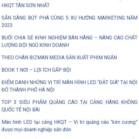
HKQT TÂN SƠN NHẤT
SẴN SÀNG BỨT PHÁ CÙNG 5 XU HƯỚNG MARKETING NĂM
2023
BUỔI CHIA SẺ KINH NGHIỆM BÁN HÀNG – NÂNG CAO CHẤT
LƯỢNG ĐỘI NGŨ KINH DOANH
THEO CHÂN BIZMAN MEDIA SẢN XUẤT PHIM NGẮN
BOOK 1 NƠI – LỢI ÍCH GẤP BỘI
ĐIỂM DANH NHỮNG VỊ TRÍ MÀN HÌNH LED “ĐẮT GIÁ” TẠI NỘI
ĐÔ THÀNH PHỐ HÀ NỘI
TOP 3 SIÊU PHẨM QUẢNG CÁO TẠI CẢNG HÀNG KHÔNG
QUỐC TẾ NỘI BÀI
Màn hình LED tại cảng HKQT – Vị trí quảng cáo “kim cương”
được mọi doanh nghiệp săn đón