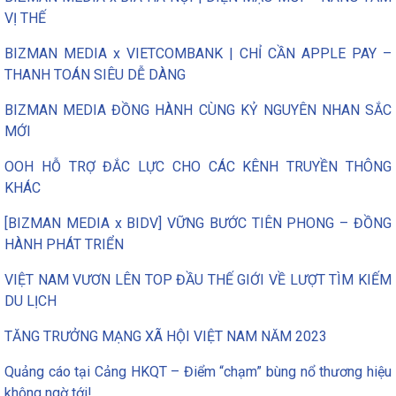
VỊ THẾ
BIZMAN MEDIA x VIETCOMBANK | CHỈ CẦN APPLE PAY –
THANH TOÁN SIÊU DỄ DÀNG
BIZMAN MEDIA ĐỒNG HÀNH CÙNG KỶ NGUYÊN NHAN SẮC
MỚI
OOH HỖ TRỢ ĐẮC LỰC CHO CÁC KÊNH TRUYỀN THÔNG
KHÁC
[BIZMAN MEDIA x BIDV] VỮNG BƯỚC TIÊN PHONG – ĐỒNG
HÀNH PHÁT TRIỂN
VIỆT NAM VƯƠN LÊN TOP ĐẦU THẾ GIỚI VỀ LƯỢT TÌM KIẾM
DU LỊCH
TĂNG TRƯỞNG MẠNG XÃ HỘI VIỆT NAM NĂM 2023
Quảng cáo tại Cảng HKQT – Điểm “chạm” bùng nổ thương hiệu
không ngờ tới!