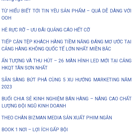
TỪ HIỂU BIẾT TỚI TIN YÊU SẢN PHẨM – QUÁ DỄ DÀNG VỚI
OOH
HÈ RỰC RỠ – ƯU ĐÃI QUẢNG CÁO HẾT CỠ
TIẾP CẬN TỆP KHÁCH HÀNG TIỀM NĂNG ĐÁNG MƠ ƯỚC TẠI
CẢNG HÀNG KHÔNG QUỐC TẾ LỚN NHẤT MIỀN BẮC
ẤN TƯỢNG VÀ THU HÚT – 26 MÀN HÌNH LED MỚI TẠI CẢNG
HKQT TÂN SƠN NHẤT
SẴN SÀNG BỨT PHÁ CÙNG 5 XU HƯỚNG MARKETING NĂM
2023
BUỔI CHIA SẺ KINH NGHIỆM BÁN HÀNG – NÂNG CAO CHẤT
LƯỢNG ĐỘI NGŨ KINH DOANH
THEO CHÂN BIZMAN MEDIA SẢN XUẤT PHIM NGẮN
BOOK 1 NƠI – LỢI ÍCH GẤP BỘI