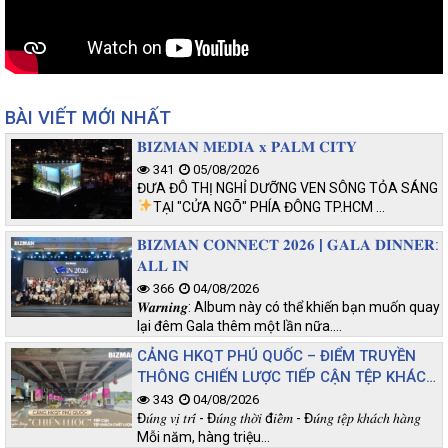
BÀI VIẾT MỚI NHẤT
𝐁𝐈𝐙𝐌𝐀𝐍 𝐌𝐄𝐃𝐈𝐀 𝐱 𝐏𝐀𝐋𝐌 𝐂𝐈𝐓𝐘
341
05/08/2026
ĐƯA ĐÔ THỊ NGHỈ DƯỠNG VEN SÔNG TỎA SÁNG
TẠI "CỬA NGÕ" PHÍA ĐÔNG TP.HCM
…
𝐁𝐈𝐙𝐌𝐀𝐍 𝐂𝐎𝐍𝐍𝐄𝐂𝐓 𝟐𝟎𝟐𝟔 | 𝐆𝐀𝐋𝐀 𝐃𝐈𝐍𝐍𝐄𝐑:
𝐀𝐋𝐋 𝐈𝐍
366
04/08/2026
𝑾𝒂𝒓𝒏𝒊𝒏𝒈: Album này có thể khiến bạn muốn quay
lại đêm Gala thêm một lần nữa.…
CẢNG HKQT PHÚ QUỐC – ĐIỂM TRUYỀN
THÔNG CHIẾN LƯỢC TIẾP CẬN TỆP KHÁCH
CHẤT LƯỢNG
343
04/08/2026
Đ𝑢́𝑛𝑔 𝑣𝑖̣ 𝑡𝑟𝑖́ - Đ𝑢́𝑛𝑔 𝑡ℎ𝑜̛̀𝑖 đ𝑖𝑒̂̉𝑚 - Đ𝑢́𝑛𝑔 𝑡𝑒̣̂𝑝 𝑘ℎ𝑎́𝑐ℎ ℎ𝑎̀𝑛𝑔
Mỗi năm, hàng triệu…