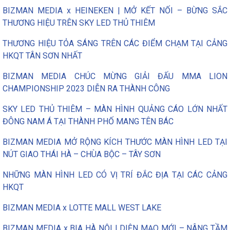
BIZMAN MEDIA x HEINEKEN | MỞ KẾT NỐI – BỪNG SẮC
THƯƠNG HIỆU TRÊN SKY LED THỦ THIÊM
THƯƠNG HIỆU TỎA SÁNG TRÊN CÁC ĐIỂM CHẠM TẠI CẢNG
HKQT TÂN SƠN NHẤT
BIZMAN MEDIA CHÚC MỪNG GIẢI ĐẤU MMA LION
CHAMPIONSHIP 2023 DIỄN RA THÀNH CÔNG
SKY LED THỦ THIÊM – MÀN HÌNH QUẢNG CÁO LỚN NHẤT
ĐÔNG NAM Á TẠI THÀNH PHỐ MANG TÊN BÁC
BIZMAN MEDIA MỞ RỘNG KÍCH THƯỚC MÀN HÌNH LED TẠI
NÚT GIAO THÁI HÀ – CHÙA BỘC – TÂY SƠN
NHỮNG MÀN HÌNH LED CÓ VỊ TRÍ ĐẮC ĐỊA TẠI CÁC CẢNG
HKQT
BIZMAN MEDIA x LOTTE MALL WEST LAKE
BIZMAN MEDIA x BIA HÀ NỘI | DIỆN MẠO MỚI – NÂNG TẦM