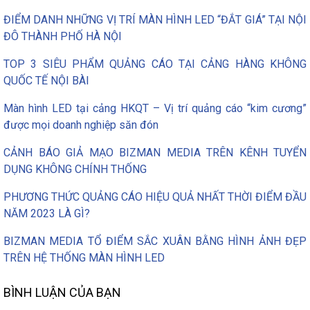
ĐIỂM DANH NHỮNG VỊ TRÍ MÀN HÌNH LED “ĐẮT GIÁ” TẠI NỘI
ĐÔ THÀNH PHỐ HÀ NỘI
TOP 3 SIÊU PHẨM QUẢNG CÁO TẠI CẢNG HÀNG KHÔNG
QUỐC TẾ NỘI BÀI
Màn hình LED tại cảng HKQT – Vị trí quảng cáo “kim cương”
được mọi doanh nghiệp săn đón
CẢNH BÁO GIẢ MẠO BIZMAN MEDIA TRÊN KÊNH TUYỂN
DỤNG KHÔNG CHÍNH THỐNG
PHƯƠNG THỨC QUẢNG CÁO HIỆU QUẢ NHẤT THỜI ĐIỂM ĐẦU
NĂM 2023 LÀ GÌ?
BIZMAN MEDIA TỔ ĐIỂM SẮC XUÂN BẰNG HÌNH ẢNH ĐẸP
TRÊN HỆ THỐNG MÀN HÌNH LED
BÌNH LUẬN CỦA BẠN