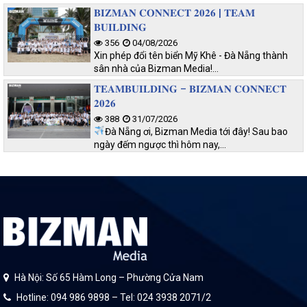
𝐁𝐈𝐙𝐌𝐀𝐍 𝐂𝐎𝐍𝐍𝐄𝐂𝐓 𝟐𝟎𝟐𝟔 | 𝐓𝐄𝐀𝐌
𝐁𝐔𝐈𝐋𝐃𝐈𝐍𝐆
356
04/08/2026
Xin phép đổi tên biển Mỹ Khê - Đà Nẵng thành
sân nhà của Bizman Media!…
𝐓𝐄𝐀𝐌𝐁𝐔𝐈𝐋𝐃𝐈𝐍𝐆 – 𝐁𝐈𝐙𝐌𝐀𝐍 𝐂𝐎𝐍𝐍𝐄𝐂𝐓
𝟐𝟎𝟐𝟔
388
31/07/2026
Đà Nẵng ơi, Bizman Media tới đây! Sau bao
ngày đếm ngược thì hôm nay,…
Hà Nội: Số 65 Hàm Long – Phường Cửa Nam
Hotline: 094 986 9898 – Tel: 024 3938 2071/2