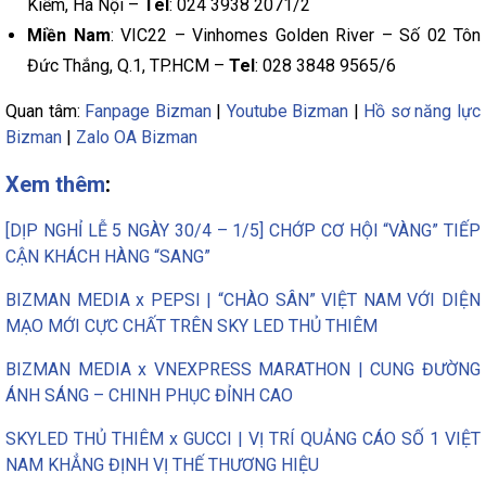
Kiếm, Hà Nội –
Tel
: 024 3938 2071/2
Miền Nam
: VIC22 – Vinhomes Golden River – Số 02 Tôn
Đức Thắng, Q.1, TP.HCM –
Tel
: 028 3848 9565/6
Quan tâm:
Fanpage Bizman
|
Youtube Bizman
|
Hồ sơ năng lực
Bizman
|
Zalo OA Bizman
Xem thêm
:
[DỊP NGHỈ LỄ 5 NGÀY 30/4 – 1/5] CHỚP CƠ HỘI “VÀNG” TIẾP
CẬN KHÁCH HÀNG “SANG”
BIZMAN MEDIA x PEPSI | “CHÀO SÂN” VIỆT NAM VỚI DIỆN
MẠO MỚI CỰC CHẤT TRÊN SKY LED THỦ THIÊM
BIZMAN MEDIA x VNEXPRESS MARATHON | CUNG ĐƯỜNG
ÁNH SÁNG – CHINH PHỤC ĐỈNH CAO
SKYLED THỦ THIÊM x GUCCI | VỊ TRÍ QUẢNG CÁO SỐ 1 VIỆT
NAM KHẲNG ĐỊNH VỊ THẾ THƯƠNG HIỆU