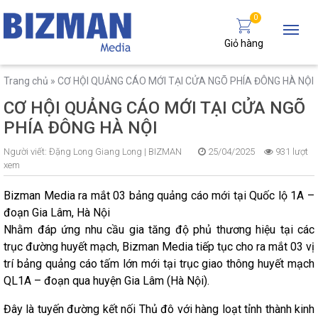
0
Giỏ hàng
Trang chủ
»
CƠ HỘI QUẢNG CÁO MỚI TẠI CỬA NGÕ PHÍA ĐÔNG HÀ NỘI
CƠ HỘI QUẢNG CÁO MỚI TẠI CỬA NGÕ
PHÍA ĐÔNG HÀ NỘI
Người viết:
Đặng Long Giang Long |
BIZMAN
25/04/2025
931 lượt
xem
Bizman Media ra mắt 03 bảng quảng cáo mới tại Quốc lộ 1A –
đoạn Gia Lâm, Hà Nội
Nhằm đáp ứng nhu cầu gia tăng độ phủ thương hiệu tại các
trục đường huyết mạch, Bizman Media tiếp tục cho ra mắt 03 vị
trí bảng quảng cáo tấm lớn mới tại trục giao thông huyết mạch
QL1A – đoạn qua huyện Gia Lâm (Hà Nội).
Đây là tuyến đường kết nối Thủ đô với hàng loạt tỉnh thành kinh