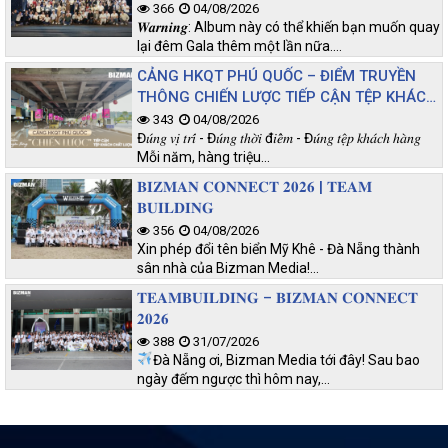
366
04/08/2026
𝑾𝒂𝒓𝒏𝒊𝒏𝒈: Album này có thể khiến bạn muốn quay
lại đêm Gala thêm một lần nữa.…
CẢNG HKQT PHÚ QUỐC – ĐIỂM TRUYỀN
THÔNG CHIẾN LƯỢC TIẾP CẬN TỆP KHÁCH
CHẤT LƯỢNG
343
04/08/2026
Đ𝑢́𝑛𝑔 𝑣𝑖̣ 𝑡𝑟𝑖́ - Đ𝑢́𝑛𝑔 𝑡ℎ𝑜̛̀𝑖 đ𝑖𝑒̂̉𝑚 - Đ𝑢́𝑛𝑔 𝑡𝑒̣̂𝑝 𝑘ℎ𝑎́𝑐ℎ ℎ𝑎̀𝑛𝑔
Mỗi năm, hàng triệu…
𝐁𝐈𝐙𝐌𝐀𝐍 𝐂𝐎𝐍𝐍𝐄𝐂𝐓 𝟐𝟎𝟐𝟔 | 𝐓𝐄𝐀𝐌
𝐁𝐔𝐈𝐋𝐃𝐈𝐍𝐆
356
04/08/2026
Xin phép đổi tên biển Mỹ Khê - Đà Nẵng thành
sân nhà của Bizman Media!…
𝐓𝐄𝐀𝐌𝐁𝐔𝐈𝐋𝐃𝐈𝐍𝐆 – 𝐁𝐈𝐙𝐌𝐀𝐍 𝐂𝐎𝐍𝐍𝐄𝐂𝐓
𝟐𝟎𝟐𝟔
388
31/07/2026
Đà Nẵng ơi, Bizman Media tới đây! Sau bao
ngày đếm ngược thì hôm nay,…