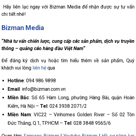
Hãy liên lạc ngay với Bizman Media để nhận được sự tư vấn
chi tiết nhé!
Bizman Media
“
Nhà tư vấn chiến lược, cung cấp các sản phẩm, dịch vụ truyền
thông – quảng cáo hàng đầu Việt Nam
“
Để đăng ký dịch vụ hoặc tìm hiểu thêm về sản phẩm, Quý
khách vui lòng
liên hệ
qua
Hotline
: 094 986 9898
Email
: info@bizman.com.vn
Miền Bắc
: Số 65 Hàm Long, phường Hàng Bài, quận Hoàn
Kiếm, Hà Nội –
Tel
: 024 3938 2071/2
Miền Nam
: VIC22 – Vinhomes Golden River – Số 02 Tôn
Đức Thắng, Q.1, TP.HCM –
Tel
: 028 3848 9565/6
Quan tâm:
Fanpage Bizman
|
Youtube Bizman
|
Hồ sơ năng lực