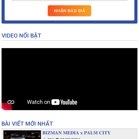
VIDEO NỔI BẬT
BÀI VIẾT MỚI NHẤT
𝐁𝐈𝐙𝐌𝐀𝐍 𝐌𝐄𝐃𝐈𝐀 𝐱 𝐏𝐀𝐋𝐌 𝐂𝐈𝐓𝐘