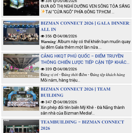
336
05/08/2026
ĐƯA ĐÔ THỊ NGHỈ DƯỠNG VEN SÔNG TỎA SÁNG
TẠI "CỬA NGÕ" PHÍA ĐÔNG TP.HCM
…
𝐁𝐈𝐙𝐌𝐀𝐍 𝐂𝐎𝐍𝐍𝐄𝐂𝐓 𝟐𝟎𝟐𝟔 | 𝐆𝐀𝐋𝐀 𝐃𝐈𝐍𝐍𝐄𝐑:
𝐀𝐋𝐋 𝐈𝐍
356
04/08/2026
𝑾𝒂𝒓𝒏𝒊𝒏𝒈: Album này có thể khiến bạn muốn quay
lại đêm Gala thêm một lần nữa.…
CẢNG HKQT PHÚ QUỐC – ĐIỂM TRUYỀN
THÔNG CHIẾN LƯỢC TIẾP CẬN TỆP KHÁCH
CHẤT LƯỢNG
339
04/08/2026
Đ𝑢́𝑛𝑔 𝑣𝑖̣ 𝑡𝑟𝑖́ - Đ𝑢́𝑛𝑔 𝑡ℎ𝑜̛̀𝑖 đ𝑖𝑒̂̉𝑚 - Đ𝑢́𝑛𝑔 𝑡𝑒̣̂𝑝 𝑘ℎ𝑎́𝑐ℎ ℎ𝑎̀𝑛𝑔
Mỗi năm, hàng triệu…
𝐁𝐈𝐙𝐌𝐀𝐍 𝐂𝐎𝐍𝐍𝐄𝐂𝐓 𝟐𝟎𝟐𝟔 | 𝐓𝐄𝐀𝐌
𝐁𝐔𝐈𝐋𝐃𝐈𝐍𝐆
347
04/08/2026
Xin phép đổi tên biển Mỹ Khê - Đà Nẵng thành
sân nhà của Bizman Media!…
𝐓𝐄𝐀𝐌𝐁𝐔𝐈𝐋𝐃𝐈𝐍𝐆 – 𝐁𝐈𝐙𝐌𝐀𝐍 𝐂𝐎𝐍𝐍𝐄𝐂𝐓
𝟐𝟎𝟐𝟔